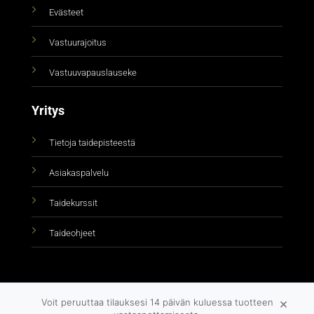
Evästeet
Vastuurajoitus
Vastuuvapauslauseke
Yritys
Tietoja taidepisteestä
Asiakaspalvelu
Taidekurssit
Taideohjeet
×
Voit peruuttaa tilauksesi 14 päivän kuluessa tuotteen