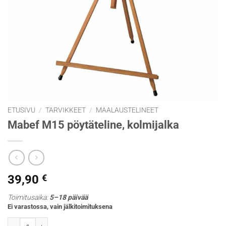
ETUSIVU
/
TARVIKKEET
/
MAALAUSTELINEET
Mabef M15 pöytäteline, kolmijalka
39,90
€
Toimitusaika:
5–18 päivää
Ei varastossa, vain jälkitoimituksena
Mabef M15 pöytäteline, kolmijalka määrä