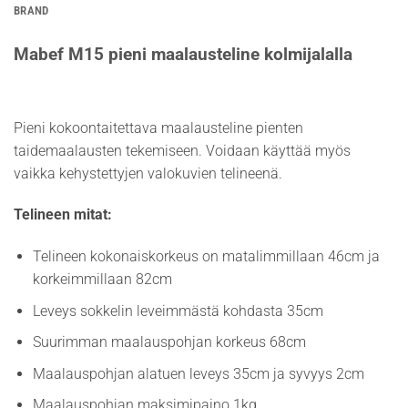
BRAND
Mabef M15 pieni maalausteline kolmijalalla
Pieni kokoontaitettava maalausteline pienten
taidemaalausten tekemiseen. Voidaan käyttää myös
vaikka kehystettyjen valokuvien telineenä.
Telineen mitat:
Telineen kokonaiskorkeus on matalimmillaan 46cm ja
korkeimmillaan 82cm
Leveys sokkelin leveimmästä kohdasta 35cm
Suurimman maalauspohjan korkeus 68cm
Maalauspohjan alatuen leveys 35cm ja syvyys 2cm
Maalauspohjan maksimipaino 1kg