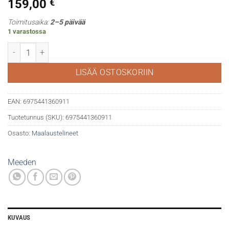
159,00
€
Toimitusaika:
2–5 päivää
1 varastossa
Ateljeeteline kolmijalka 6017 type A määrä
LISÄÄ OSTOSKORIIN
EAN:
6975441360911
Tuotetunnus (SKU):
6975441360911
Osasto:
Maalaustelineet
Meeden
KUVAUS