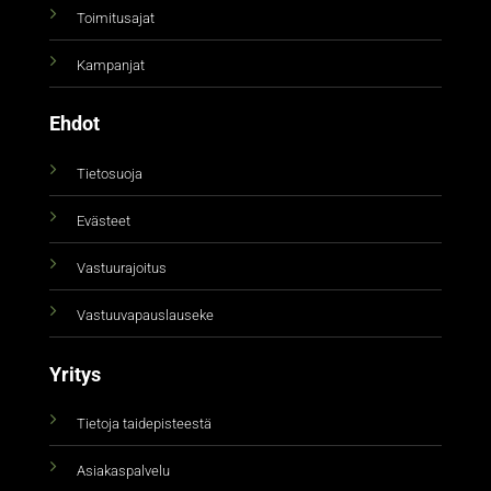
Toimitusajat
Kampanjat
Ehdot
Tietosuoja
Evästeet
Vastuurajoitus
Vastuuvapauslauseke
Yritys
Tietoja taidepisteestä
Asiakaspalvelu