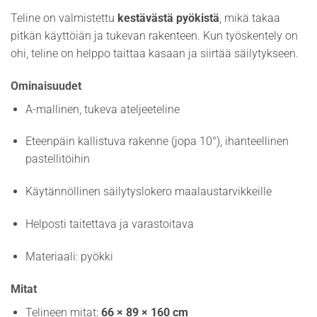
Teline on valmistettu
kestävästä pyökistä
, mikä takaa
pitkän käyttöiän ja tukevan rakenteen. Kun työskentely on
ohi, teline on helppo taittaa kasaan ja siirtää säilytykseen.
Ominaisuudet
A-mallinen, tukeva ateljeeteline
Eteenpäin kallistuva rakenne (jopa 10°), ihanteellinen
pastellitöihin
Käytännöllinen säilytyslokero maalaustarvikkeille
Helposti taitettava ja varastoitava
Materiaali: pyökki
Mitat
Telineen mitat:
66 × 89 × 160 cm