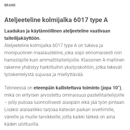
BRAND
Ateljeeteline kolmijalka 6017 type A
Laadukas ja käytännöllinen ateljeeteline vaativaan
taiteilijakäyttöön.
Ateljeeteline kolmijalka 6017 type A on tukeva ja
monipuolinen maalausteline, joka sopii erinomaisesti niin
harrastajille kuin ammattitaiteilijoille. Klassinen A-mallinen
rakenne yhdistyy harkittuihin yksityiskohtiin, jotka tekevät
työskentelystä sujuvaa ja miellyttävää.
Telineessä on
eteenpäin kallistettava toiminto (jopa 10°)
,
mikä on erityisen arvostettu ominaisuus pastellitaiteilijoille
– pöly putoaa luonnollisesti alaspäin eikä jää työn pintaan.
Lisäksi alalaatikko tarjoaa kätevän paikan siveltimille,
väreille ja muille tarvikkeille, jotta kaikki tärkeä on aina
käden ulottuvilla.