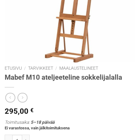
ETUSIVU
/
TARVIKKEET
/
MAALAUSTELINEET
Mabef M10 ateljeeteline sokkelijalalla
295,00
€
Toimitusaika:
5–18 päivää
Ei varastossa, vain jälkitoimituksena
Mabef M10 ateljeeteline sokkelijalalla määrä