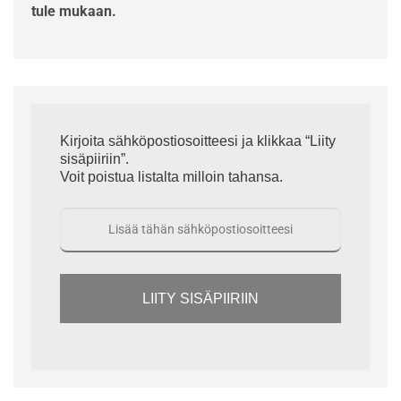
tule mukaan.
Kirjoita sähköpostiosoitteesi ja klikkaa “Liity
sisäpiiriin”.
Voit poistua listalta milloin tahansa.
LIITY SISÄPIIRIIN