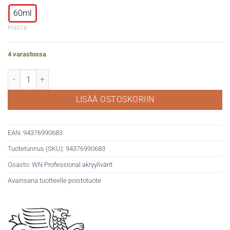
60ml
POISTA
4 varastossa
WN Professional akryyli 519 Pyrrole orange määrä
LISÄÄ OSTOSKORIIN
EAN:
94376990683
Tuotetunnus (SKU):
94376990683
Osasto:
WN Professional akryylivärit
Avainsana tuotteelle
poistotuote