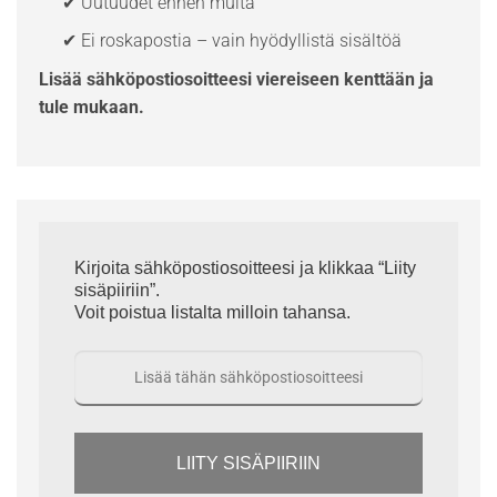
✔ Uutuudet ennen muita
✔ Ei roskapostia – vain hyödyllistä sisältöä
Lisää sähköpostiosoitteesi viereiseen kenttään ja
tule mukaan.
Kirjoita sähköpostiosoitteesi ja klikkaa “Liity
sisäpiiriin”.
Voit poistua listalta milloin tahansa.
LIITY SISÄPIIRIIN