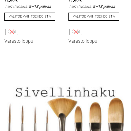
Toimitusaika:
5–18 päivää
Toimitusaika:
5–18 päivää
VALITSE VAIHTOEHDOISTA
VALITSE VAIHTOEHDOISTA
Tällä
Tällä
tuotteella
tuotteella
60ml
60ml
on
on
Varasto loppu
Varasto loppu
useampi
useampi
muunnelma.
muunnelma.
Voit
Voit
tehdä
tehdä
valinnat
valinnat
tuotteen
tuotteen
sivulla.
sivulla.