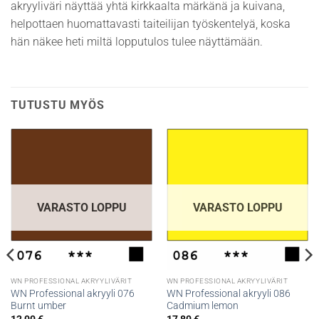
akryyliväri näyttää yhtä kirkkaalta märkänä ja kuivana,
helpottaen huomattavasti taiteilijan työskentelyä, koska
hän näkee heti miltä lopputulos tulee näyttämään.
TUTUSTU MYÖS
VARASTO LOPPU
VARASTO LOPPU
WN PROFESSIONAL AKRYYLIVÄRIT
WN PROFESSIONAL AKRYYLIVÄRIT
WN Professional akryyli 076
WN Professional akryyli 086
Burnt umber
Cadmium lemon
12,00
€
17,80
€