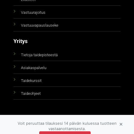
Vastuurajoitus
Vastuuvapauslauseke
Yritys
Tietoja taidepisteestä
Asiakaspalvelu
Taidekurssit
Taideohjeet
×
Voit peruuttaa tilauksesi 14 päivän kuluessa tuotteen
vastaanottamisesta.