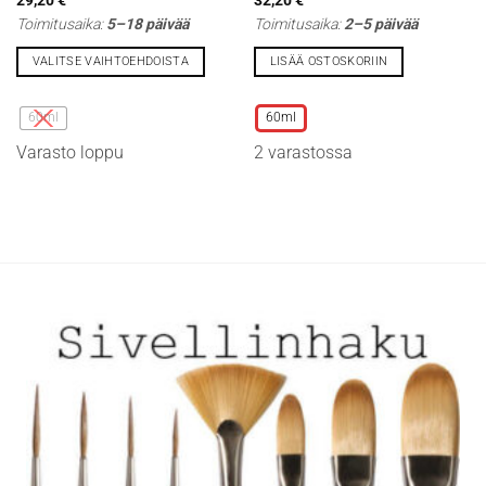
Toimitusaika:
5–18 päivää
Toimitusaika:
2–5 päivää
VALITSE VAIHTOEHDOISTA
LISÄÄ OSTOSKORIIN
Tällä
Tällä
tuotteella
tuotteella
60ml
60ml
on
on
Varasto loppu
2 varastossa
useampi
useampi
muunnelma.
muunnelma.
Voit
Voit
tehdä
tehdä
valinnat
valinnat
tuotteen
tuotteen
sivulla.
sivulla.