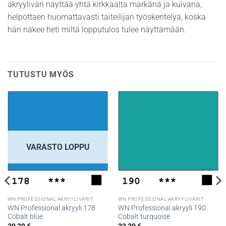
akryyliväri näyttää yhtä kirkkaalta märkänä ja kuivana,
helpottaen huomattavasti taiteilijan työskentelyä, koska
hän näkee heti miltä lopputulos tulee näyttämään.
TUTUSTU MYÖS
VARASTO LOPPU
WN PROFESSIONAL AKRYYLIVÄRIT
WN PROFESSIONAL AKRYYLIVÄRIT
WN Professional akryyli 178
WN Professional akryyli 190
Cobalt blue
Cobalt turquoise
29,20
€
32,20
€