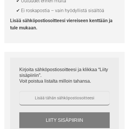
✔ Uutuudet ennen muita
✔ Ei roskapostia – vain hyödyllistä sisältöä
Lisää sähköpostiosoitteesi viereiseen kenttään ja
tule mukaan.
Kirjoita sähköpostiosoitteesi ja klikkaa “Liity
sisäpiiriin”.
Voit poistua listalta milloin tahansa.
LIITY SISÄPIIRIIN