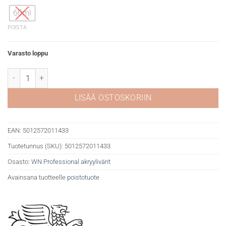
60ml
POISTA
Varasto loppu
WN Professional akryyli 515 Phthalo blue green määrä
LISÄÄ OSTOSKORIIN
EAN:
5012572011433
Tuotetunnus (SKU):
5012572011433
Osasto:
WN Professional akryylivärit
Avainsana tuotteelle
poistotuote