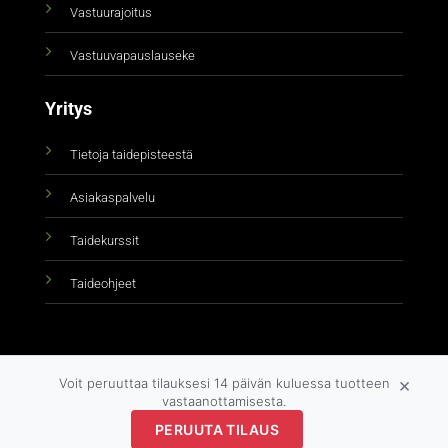
Vastuurajoitus
Vastuuvapauslauseke
Yritys
Tietoja taidepisteestä
Asiakaspalvelu
Taidekurssit
Taideohjeet
×
Voit peruuttaa tilauksesi 14 päivän kuluessa tuotteen
vastaanottamisesta.
Copyright 2026 ©
taidepiste.fi
PERUUTA TILAUS