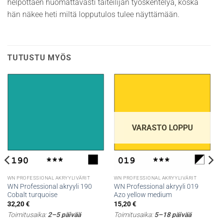
helpottaen huomattavasti taiteilijan työskentelyä, koska
hän näkee heti miltä lopputulos tulee näyttämään.
TUTUSTU MYÖS
VARASTO LOPPU
WN PROFESSIONAL AKRYYLIVÄRIT
WN PROFESSIONAL AKRYYLIVÄRIT
WN Professional akryyli 190
WN Professional akryyli 019
Cobalt turquoise
Azo yellow medium
32,20
€
15,20
€
Toimitusaika:
2–5 päivää
Toimitusaika:
5–18 päivää