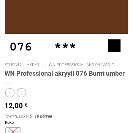
ETUSIVU
/
AKRYYLI
/
WN PROFESSIONAL AKRYYLIVÄRIT
WN Professional akryyli 076 Burnt umber
12,00
€
Toimitusaika:
5–18 päivää
Koko
60ml