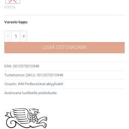
POISTA
Varasto loppu
WN Professional akryyli 076 Burnt umber määrä
LISÄÄ OSTOSKORIIN
EAN:
5012572010948
Tuotetunnus (SKU):
5012572010948
Osasto:
WN Professional akryylivärit
Avainsana tuotteelle
poistotuote