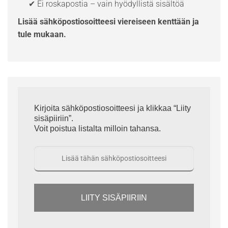
✔ Ei roskapostia – vain hyödyllistä sisältöä
Lisää sähköpostiosoitteesi viereiseen kenttään ja
tule mukaan.
Kirjoita sähköpostiosoitteesi ja klikkaa “Liity
sisäpiiriin”.
Voit poistua listalta milloin tahansa.
LIITY SISÄPIIRIIN