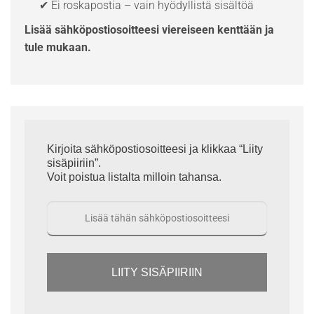
✔ Ei roskapostia – vain hyödyllistä sisältöä
Lisää sähköpostiosoitteesi viereiseen kenttään ja
tule mukaan.
Kirjoita sähköpostiosoitteesi ja klikkaa “Liity
sisäpiiriin”.
Voit poistua listalta milloin tahansa.
LIITY SISÄPIIRIIN