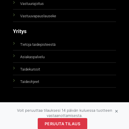
Vastuurajoitus
Vastuuvapauslauseke
Yritys
Tietoja taidepisteestä
Asiakaspalvelu
Taidekurssit
Taideohjeet
×
Voit peruuttaa tilauksesi 14 päivän kuluessa tuotteen
vastaanottamisesta.
Copyright 2026 ©
taidepiste.fi
PERUUTA TILAUS