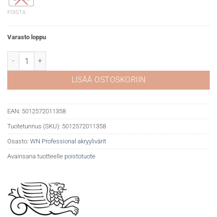
POISTA
Varasto loppu
WN Professional akryyli 447 Olive green määrä
LISÄÄ OSTOSKORIIN
EAN:
5012572011358
Tuotetunnus (SKU):
5012572011358
Osasto:
WN Professional akryylivärit
Avainsana tuotteelle
poistotuote