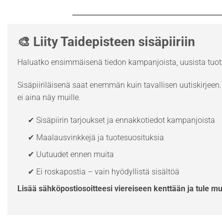
🎨 Liity Taidepisteen sisäpiiriin
Haluatko ensimmäisenä tiedon kampanjoista, uusista tuott
Sisäpiiriläisenä saat enemmän kuin tavallisen uutiskirjeen. 
ei aina näy muille.
✔ Sisäpiirin tarjoukset ja ennakkotiedot kampanjoista
✔ Maalausvinkkejä ja tuotesuosituksia
✔ Uutuudet ennen muita
✔ Ei roskapostia – vain hyödyllistä sisältöä
Lisää sähköpostiosoitteesi viereiseen kenttään ja tule m