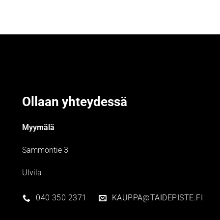
Ollaan yhteydessä
Myymälä
Sammontie 3
Ulvila
040 350 2371
KAUPPA@TAIDEPISTE.FI