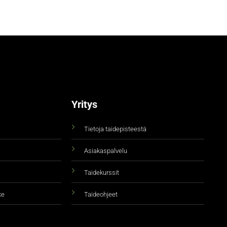
Yritys
Tietoja taidepisteestä
Asiakaspalvelu
Taidekurssit
ke
Taideohjeet