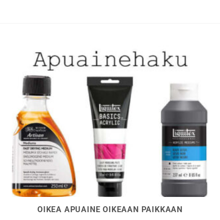
tehdä
tehdä
valinnat
valinna
tuotteen
tuottee
sivulla.
sivulla.
OIKEA APUAINE OIKEAAN PAIKKAAN