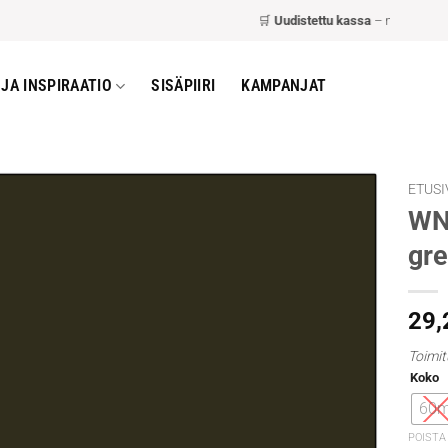
🛒
Uudistettu kassa
– nopeampi ja h
JA INSPIRAATIO
SISÄPIIRI
KAMPANJAT
ETUSI
WN 
gr
29
Toimit
Koko
60m
POISTA