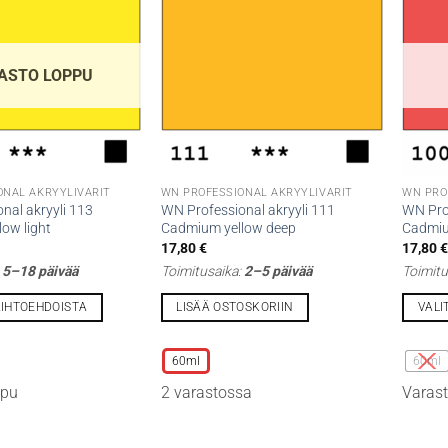
ASTO LOPPU
ONAL AKRYYLIVÄRIT
WN PROFESSIONAL AKRYYLIVÄRIT
WN PRO
nal akryyli 113
WN Professional akryyli 111
WN Prof
ow light
Cadmium yellow deep
Cadmiu
17,80
€
17,80
:
5–18 päivää
Toimitusaika:
2–5 päivää
Toimitu
AIHTOEHDOISTA
LISÄÄ OSTOSKORIIN
VALI
Tällä
Tällä
tuotteella
tuottee
60ml
60ml
on
on
ppu
2 varastossa
Varast
useampi
useamp
muunnelma.
muunne
Voit
Voit