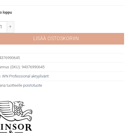
o loppu
fessional akryyli 460 Perylene green määrä
LISÄÄ OSTOSKORIIN
4376990645
unnus (SKU):
94376990645
:
WN Professional akryylivärit
ana tuotteelle
poistotuote