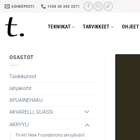
Skip
SÄHKÖPOSTI
+358 40 350 2371
to
content
TEKNIIKAT
TARVIKKEET
OHJEET 
OSASTOT
Taidekurssit
lahjakortit
APUAINEHAKU
AKVARELLI, GUASSI
AKRYYLI
Tri-Art New Foundations akryylivärit