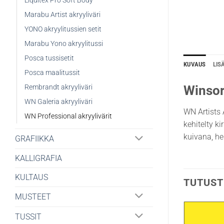
Liquitex Pro Soft Body
Marabu Artist akryyliväri
YONO akryylitussien setit
Marabu Yono akryylitussi
Posca tussisetit
KUVAUS
LIS
Posca maalitussit
Rembrandt akryyliväri
Winsor
WN Galeria akryyliväri
WN Artists A
WN Professional akryylivärit
kehitelty k
kuivana, he
GRAFIIKKA
KALLIGRAFIA
KULTAUS
TUTUST
MUSTEET
TUSSIT