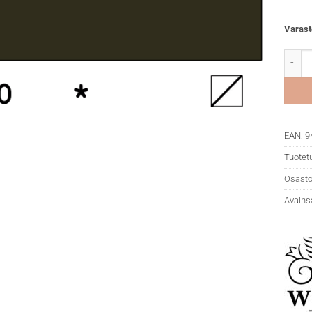
Varast
WN Pro
EAN:
9
Tuotet
Osasto
Avains