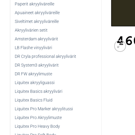
Paperit akryyliväreille
Apuaineet akryyliväreille
Siveltimet akryyliväreille
Akryylivärien setit
Amsterdam akryylivärit
LB Flashe vinyyliväri
DR Cryla professional akryylivärit
DR System3 akryylivärit
DR FW akryylimuste
Liquitex akryyliguassi
Liquitex Basics akryyliväri
Liquitex Basics Fluid
Liquitex Pro Marker akryylitussi
Liquitex Pro Akryylimuste
Liquitex Pro Heavy Body