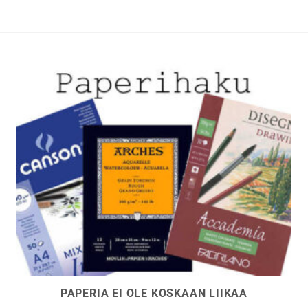
tehdä
t
valinnat
n
tuotteen
sivulla.
PAPERIA EI OLE KOSKAAN LIIKAA