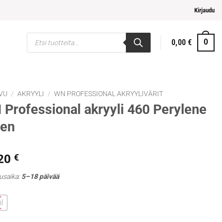
elpompi maksaminen
Kirjaudu
Products
0,00
€
0
search
VU
/
AKRYYLI
/
WN PROFESSIONAL AKRYYLIVÄRIT
Professional akryyli 460 Perylene
een
,20
€
usaika:
5–18 päivää
l