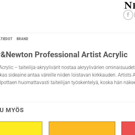
ÄTIEDOT
BRAND
&Newton Professional Artist Acrylic
crylic – taiteilija-akryylivärit nostaa akryylivärien ominaisuudet 
irkas sideaine antaa väreille niiden loistavan kirkkauden. Artists 
lpottaen huomattavasti taiteilijan työskentelyä, koska hän näke
U MYÖS