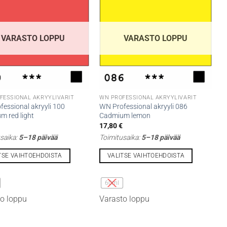
VARASTO LOPPU
VARASTO LOPPU
FESSIONAL AKRYYLIVÄRIT
WN PROFESSIONAL AKRYYLIVÄRIT
essional akryyli 100
WN Professional akryyli 086
m red light
Cadmium lemon
€
17,80
€
saika:
5–18 päivää
Toimitusaika:
5–18 päivää
TSE VAIHTOEHDOISTA
VALITSE VAIHTOEHDOISTA
Tällä
lla
tuotteella
60ml
on
o loppu
Varasto loppu
i
useampi
lma.
muunnelma.
Voit