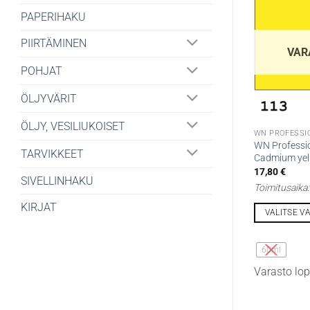
PAPERIHAKU
PIIRTÄMINEN
VAR
POHJAT
ÖLJYVÄRIT
ÖLJY, VESILIUKOISET
WN PROFESSI
WN Professio
TARVIKKEET
Cadmium yell
17,80
€
SIVELLINHAKU
Toimitusaika
KIRJAT
VALITSE V
Tällä
tuotteella
60ml
on
Varasto lo
useampi
muunnelma.
Voit