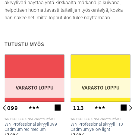
akryyliväri näyttää yhtä kirkkaalta märkänä ja kuivana,
helpottaen huomattavasti taiteilijan työskentelyä, koska
hän näkee heti miltä lopputulos tulee näyttämään.
TUTUSTU MYÖS
VARASTO LOPPU
VARASTO LOPPU
WN PROFESSIONAL AKRYYLIVÄRIT
WN PROFESSIONAL AKRYYLIVÄRIT
WN Professional akryyli 099
WN Professional akryyli 113
Cadmium red medium
Cadmium yellow light
17,80
€
17,80
€