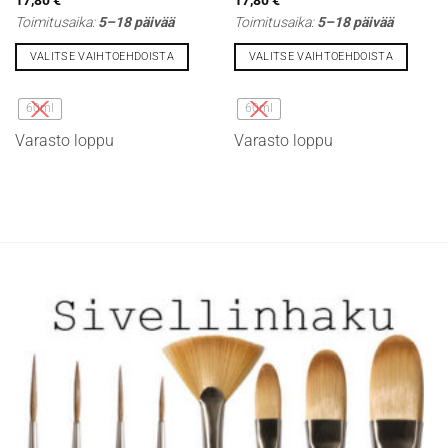
Toimitusaika:
5–18 päivää
Toimitusaika:
5–18 päivää
VALITSE VAIHTOEHDOISTA
VALITSE VAIHTOEHDOISTA
Tällä
Tällä
tuotteella
tuotteella
60ml
60ml
on
on
Varasto loppu
Varasto loppu
useampi
useampi
muunnelma.
muunnelma.
Voit
Voit
tehdä
tehdä
valinnat
valinnat
tuotteen
tuotteen
sivulla.
sivulla.