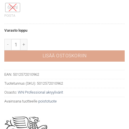
60ml
POISTA
Varasto loppu
WN Professional akryyli 086 Cadmium lemon määrä
LISÄÄ OSTOSKORIIN
EAN:
5012572010962
Tuotetunnus (SKU):
5012572010962
Osasto:
WN Professional akryylivärit
Avainsana tuotteelle
poistotuote