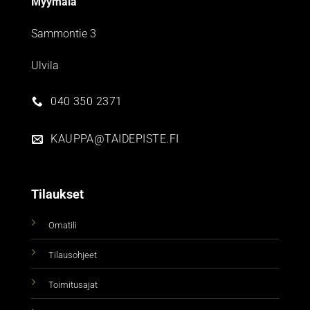
Myymälä
Sammontie 3
Ulvila
040 350 2371
KAUPPA@TAIDEPISTE.FI
Tilaukset
Omatili
Tilausohjeet
Toimitusajat