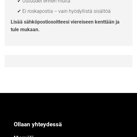
✔ Uutuudet ennen muita
✔ Ei roskapostia – vain hyödyllistä sisältöä
Lisää sähköpostiosoitteesi viereiseen kenttään ja
tule mukaan.
Ollaan yhteydessä