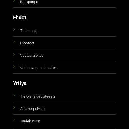
Kampanjat
Ehdot
Tietosuoja
Evästeet
Vastuurajoitus
Vastuuvapauslauseke
Yritys
Tietoja taidepisteestä
Asiakaspalvelu
Taidekurssit