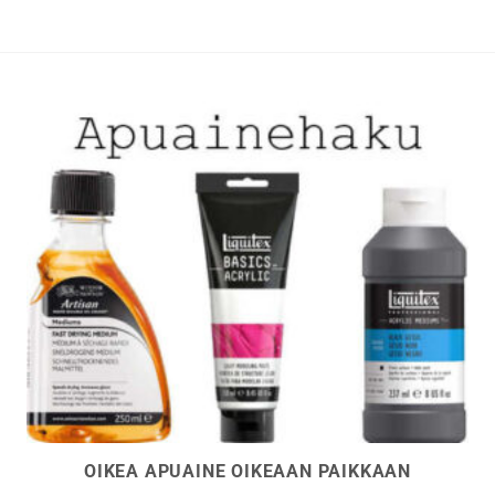
tehdä
tehdä
valinnat
valinna
tuotteen
tuottee
sivulla.
sivulla.
OIKEA APUAINE OIKEAAN PAIKKAAN