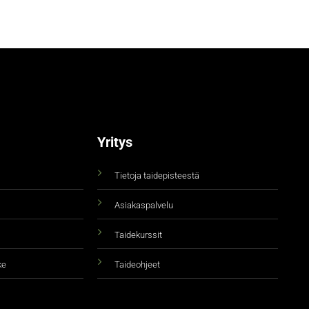
Yritys
Tietoja taidepisteestä
Asiakaspalvelu
Taidekurssit
ke
Taideohjeet