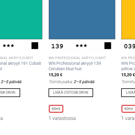
ONAL AKRYYLIVÄRIT
WN PROFESSIONAL AKRYYLIVÄRIT
WN PRO
nal akryyli 191 Cobalt
WN Professional akryyli 139
WN Prof
ht
Cerulean blue hue
yellow
15,20
€
15,20
:
2–5 päivää
Toimitusaika:
2–5 päivää
Toimitu
OSKORIIN
LISÄÄ OSTOSKORIIN
LISÄ
Tällä
Tällä
tuotteella
tuottee
60ml
60ml
on
on
sa
1 varastossa
1 vara
useampi
useamp
muunnelma.
muunne
Voit
Voit