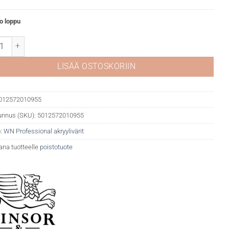
o loppu
fessional akryyli 074 Burnt sienna määrä
LISÄÄ OSTOSKORIIN
012572010955
unnus (SKU):
5012572010955
:
WN Professional akryylivärit
ana tuotteelle
poistotuote