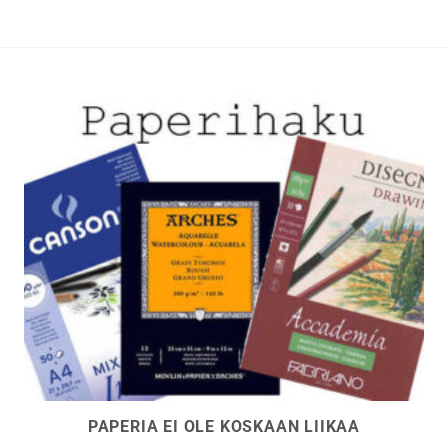
tehdä
t
valinnat
n
tuotteen
sivulla.
PAPERIA EI OLE KOSKAAN LIIKAA