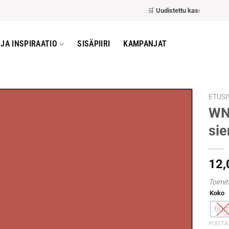
🛒
Uudistettu kassa
– nopeampi
JA INSPIRAATIO
SISÄPIIRI
KAMPANJAT
ETUSI
WN 
sie
12
Toimit
Koko
60m
POISTA