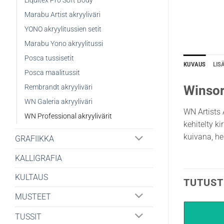
Liquitex Pro Soft Body
Marabu Artist akryyliväri
YONO akryylitussien setit
Marabu Yono akryylitussi
Posca tussisetit
KUVAUS
LIS
Posca maalitussit
Rembrandt akryyliväri
Winsor
WN Galeria akryyliväri
WN Artists A
WN Professional akryylivärit
kehitelty k
kuivana, he
GRAFIIKKA
KALLIGRAFIA
KULTAUS
TUTUST
MUSTEET
TUSSIT