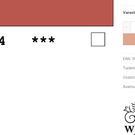
Varast
WN Pro
EAN:
5
Tuotet
Osasto
Avains