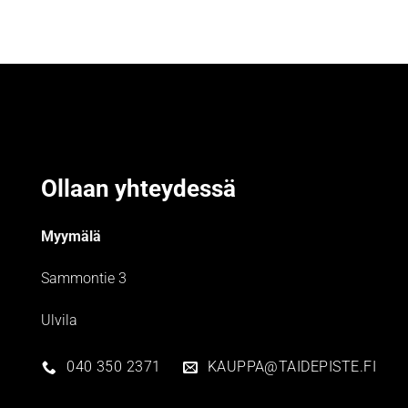
Ollaan yhteydessä
Myymälä
Sammontie 3
Ulvila
040 350 2371
KAUPPA@TAIDEPISTE.FI