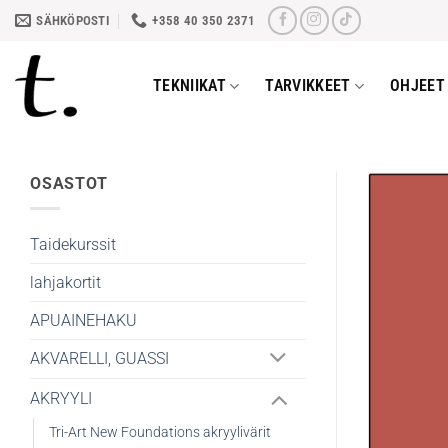
Skip
SÄHKÖPOSTI
+358 40 350 2371
to
content
TEKNIIKAT
TARVIKKEET
OHJEET 
OSASTOT
Taidekurssit
lahjakortit
APUAINEHAKU
AKVARELLI, GUASSI
AKRYYLI
Tri-Art New Foundations akryylivärit