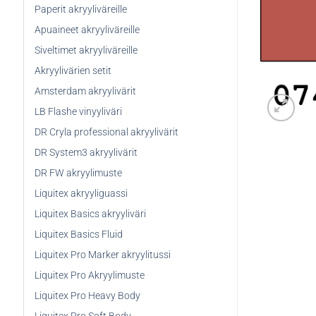
Paperit akryyliväreille
Apuaineet akryyliväreille
Siveltimet akryyliväreille
Akryylivärien setit
Amsterdam akryylivärit
LB Flashe vinyyliväri
DR Cryla professional akryylivärit
DR System3 akryylivärit
DR FW akryylimuste
Liquitex akryyliguassi
Liquitex Basics akryyliväri
Liquitex Basics Fluid
Liquitex Pro Marker akryylitussi
Liquitex Pro Akryylimuste
Liquitex Pro Heavy Body