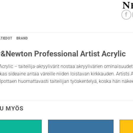
ÄTIEDOT
BRAND
&Newton Professional Artist Acrylic
crylic – taiteilija-akryylivärit nostaa akryylivärien ominaisuudet 
irkas sideaine antaa väreille niiden loistavan kirkkauden. Artists 
lpottaen huomattavasti taiteilijan työskentelyä, koska hän näke
U MYÖS