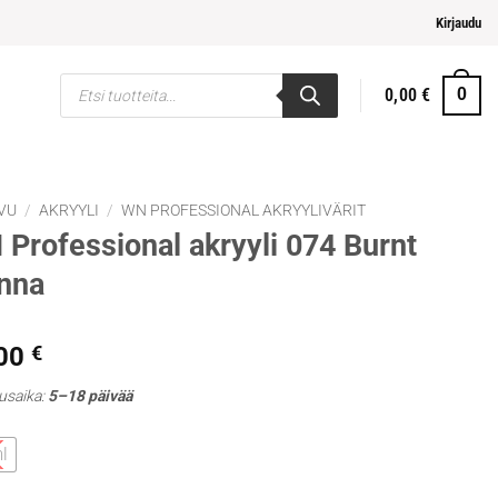
 ja helpompi maksaminen
Kirjaudu
Products
0,00
€
0
search
VU
/
AKRYYLI
/
WN PROFESSIONAL AKRYYLIVÄRIT
Professional akryyli 074 Burnt
nna
,00
€
usaika:
5–18 päivää
l