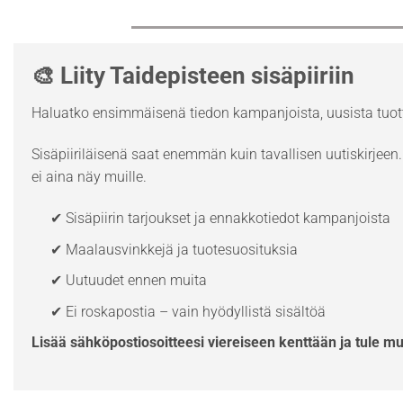
🎨 Liity Taidepisteen sisäpiiriin
Haluatko ensimmäisenä tiedon kampanjoista, uusista tuott
Sisäpiiriläisenä saat enemmän kuin tavallisen uutiskirjeen. 
ei aina näy muille.
✔ Sisäpiirin tarjoukset ja ennakkotiedot kampanjoista
✔ Maalausvinkkejä ja tuotesuosituksia
✔ Uutuudet ennen muita
✔ Ei roskapostia – vain hyödyllistä sisältöä
Lisää sähköpostiosoitteesi viereiseen kenttään ja tule m