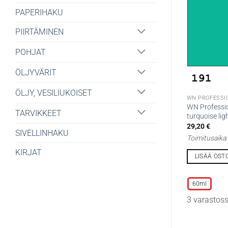
PAPERIHAKU
PIIRTÄMINEN
POHJAT
ÖLJYVÄRIT
ÖLJY, VESILIUKOISET
WN PROFESSI
WN Professio
TARVIKKEET
turquoise lig
29,20
€
SIVELLINHAKU
Toimitusaika
KIRJAT
LISÄÄ OST
Tällä
tuotteella
60ml
on
3 varastos
useampi
muunnelma.
Voit