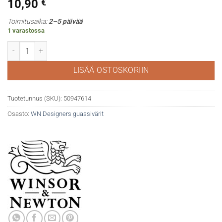
10,90
€
Toimitusaika:
2–5 päivää
1 varastossa
WN Designers gouache 360 Light purple määrä
LISÄÄ OSTOSKORIIN
Tuotetunnus (SKU):
50947614
Osasto:
WN Designers guassivärit