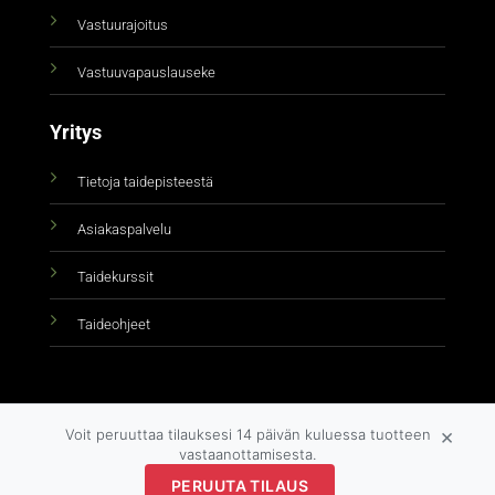
Vastuurajoitus
Vastuuvapauslauseke
Yritys
Tietoja taidepisteestä
Asiakaspalvelu
Taidekurssit
Taideohjeet
×
Voit peruuttaa tilauksesi 14 päivän kuluessa tuotteen
vastaanottamisesta.
Copyright 2026 ©
taidepiste.fi
PERUUTA TILAUS