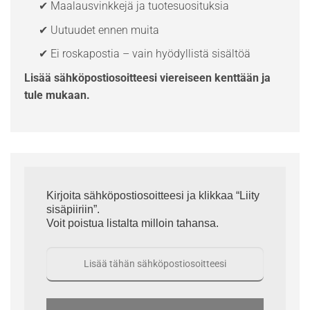
✔ Maalausvinkkejä ja tuotesuosituksia
✔ Uutuudet ennen muita
✔ Ei roskapostia – vain hyödyllistä sisältöä
Lisää sähköpostiosoitteesi viereiseen kenttään ja
tule mukaan.
Kirjoita sähköpostiosoitteesi ja klikkaa “Liity
sisäpiiriin”.
Voit poistua listalta milloin tahansa.