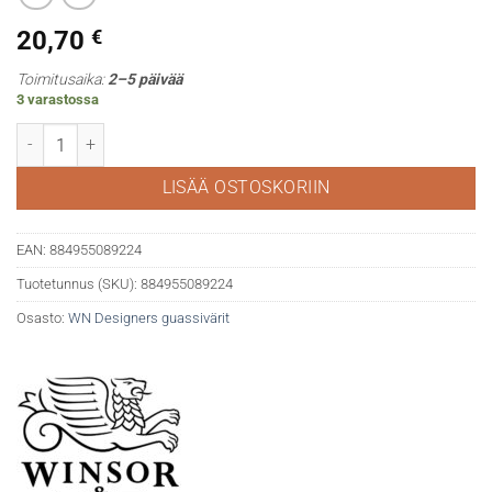
20,70
€
Toimitusaika:
2–5 päivää
3 varastossa
WN Designers gouache 086 Cadmium lemon määrä
LISÄÄ OSTOSKORIIN
EAN:
884955089224
Tuotetunnus (SKU):
884955089224
Osasto:
WN Designers guassivärit