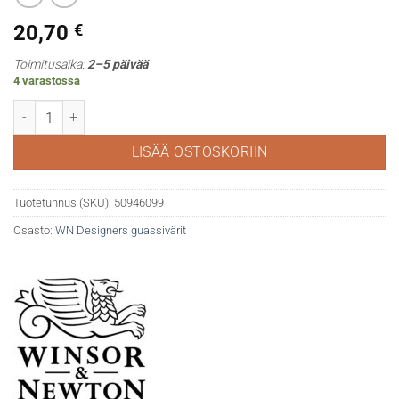
20,70
€
Toimitusaika:
2–5 päivää
4 varastossa
WN Designers gouache 106 Cadmium scarlet määrä
LISÄÄ OSTOSKORIIN
Tuotetunnus (SKU):
50946099
Osasto:
WN Designers guassivärit