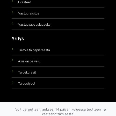
Evästeet
Vastuurajoitus
Vastuuvapauslauseke
Yritys
Tietoja taidepisteestä
Asiakaspalvelu
Taidekurssit
Taideohjeet
×
Voit peruuttaa tilauksesi 14 päivän kuluessa tuotteen
vastaanottamisesta.