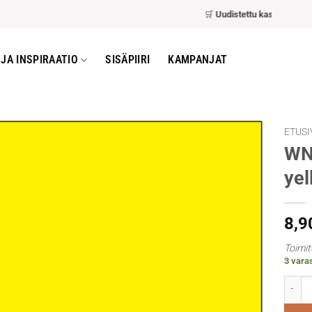
🛒
Uudistettu kassa
– nopeampi
JA INSPIRAATIO
SISÄPIIRI
KAMPANJAT
ETUSI
WN
yel
8,9
Toimit
3 vara
WN De