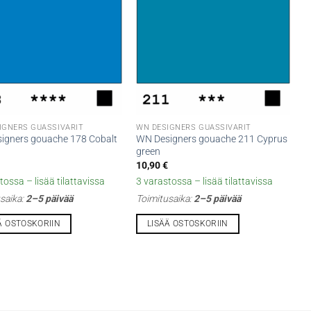
IGNERS GUASSIVÄRIT
WN DESIGNERS GUASSIVÄRIT
igners gouache 178 Cobalt
WN Designers gouache 211 Cyprus
green
€
10,90
€
tossa – lisää tilattavissa
3 varastossa – lisää tilattavissa
saika:
2–5 päivää
Toimitusaika:
2–5 päivää
Ä OSTOSKORIIN
LISÄÄ OSTOSKORIIN