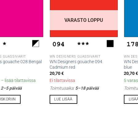
VARASTO LOPPU
S GUASSIVÄRIT
WN DESIGNERS GUASSIVÄRIT
WN DES
s gouache 028 Bengal
WN Designers gouache 094
WN Des
Cadmium red
blue
20,70
€
20,70
– lisää tilattavissa
Ei tilattavissa
5 varas
:
2–5 päivää
Toimitusaika:
5–18 päivää
Toimitu
OSKORIIN
LUE LISÄÄ
LISÄ