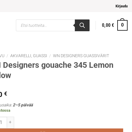
 ja helpompi maksaminen
Kirjaudu
Products
0,00
€
0
search
VU
/
AKVARELLI, GUASSI
/
WN DESIGNERS GUASSIVÄRIT
 Designers gouache 345 Lemon
low
0
€
usaika:
2–5 päivää
stossa
signers gouache 345 Lemon yellow määrä