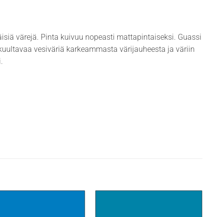
isiä värejä. Pinta kuivuu nopeasti mattapintaiseksi. Guassi
ikuultavaa vesiväriä karkeammasta värijauheesta ja väriin
.