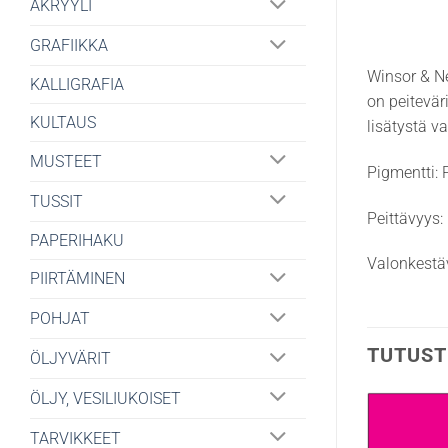
AKRYYLI
GRAFIIKKA
Winsor & Ne
KALLIGRAFIA
on peitevär
KULTAUS
lisätystä v
MUSTEET
Pigmentti:
TUSSIT
Peittävyys:
PAPERIHAKU
Valonkestä
PIIRTÄMINEN
POHJAT
TUTUST
ÖLJYVÄRIT
ÖLJY, VESILIUKOISET
TARVIKKEET