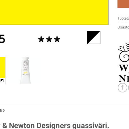
Tuotet
Osasto
AND
 & Newton Designers guassiväri.