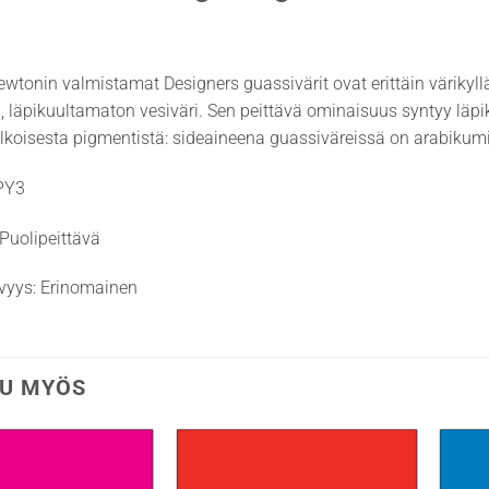
wtonin valmistamat Designers guassivärit ovat erittäin värikyllä
i, läpikuultamaton vesiväri. Sen peittävä ominaisuus syntyy läp
alkoisesta pigmentistä: sideaineena guassiväreissä on arabikumi
 PY3
 Puolipeittävä
vyys: Erinomainen
U MYÖS