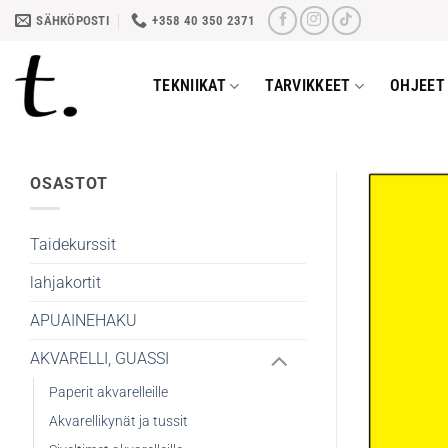
Skip
SÄHKÖPOSTI
+358 40 350 2371
to
content
TEKNIIKAT
TARVIKKEET
OHJEET 
OSASTOT
Taidekurssit
lahjakortit
APUAINEHAKU
AKVARELLI, GUASSI
Paperit akvarelleille
Akvarellikynät ja tussit