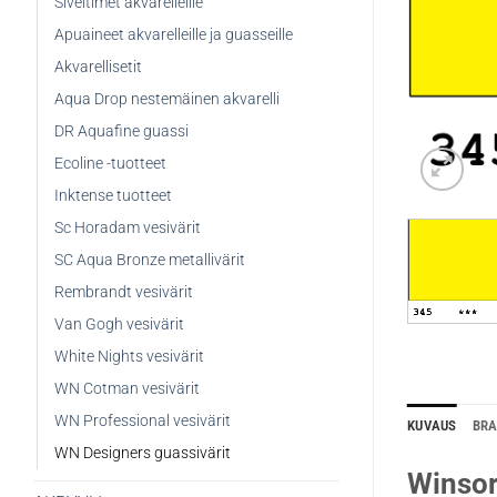
Siveltimet akvarelleille
Apuaineet akvarelleille ja guasseille
Akvarellisetit
Aqua Drop nestemäinen akvarelli
DR Aquafine guassi
Ecoline -tuotteet
Inktense tuotteet
Sc Horadam vesivärit
SC Aqua Bronze metallivärit
Rembrandt vesivärit
Van Gogh vesivärit
White Nights vesivärit
WN Cotman vesivärit
WN Professional vesivärit
KUVAUS
BR
WN Designers guassivärit
Winsor