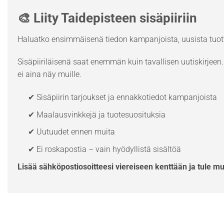
🎨 Liity Taidepisteen sisäpiiriin
Haluatko ensimmäisenä tiedon kampanjoista, uusista tuott
Sisäpiiriläisenä saat enemmän kuin tavallisen uutiskirjeen. 
ei aina näy muille.
✔ Sisäpiirin tarjoukset ja ennakkotiedot kampanjoista
✔ Maalausvinkkejä ja tuotesuosituksia
✔ Uutuudet ennen muita
✔ Ei roskapostia – vain hyödyllistä sisältöä
Lisää sähköpostiosoitteesi viereiseen kenttään ja tule m