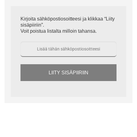
Kirjoita sähköpostiosoitteesi ja klikkaa “Liity
sisäpiiriin”.
Voit poistua listalta milloin tahansa.
LIITY SISÄPIIRIIN