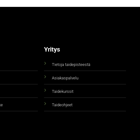
Yritys
Tietoja taidepisteestä
Asiakaspalvelu
Taidekurssit
ke
Taideohjeet