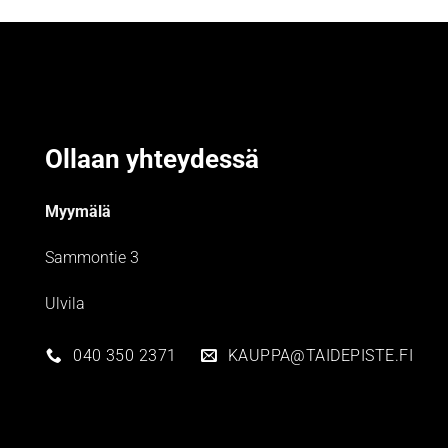
Ollaan yhteydessä
Myymälä
Sammontie 3
Ulvila
040 350 2371
KAUPPA@TAIDEPISTE.FI