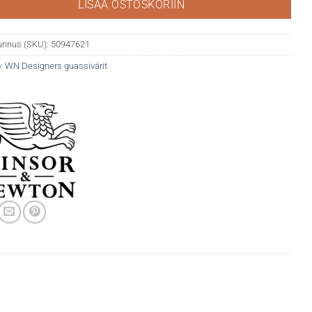
LISÄÄ OSTOSKORIIN
unnus (SKU):
50947621
:
WN Designers guassivärit