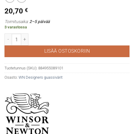
20,70
€
Toimitusaika:
2–5 päivää
3 varastossa
WN Designers gouache 108 Cadmium yellow määrä
LISÄÄ OSTOSKORIIN
Tuotetunnus (SKU):
884955089101
Osasto:
WN Designers guassivärit