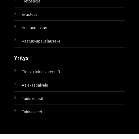
Tietosuoja
Evästeet
Vastuurajoitus
Vastuuvapauslauseke
Yritys
Tietoja taidepisteestä
Asiakaspalvelu
Taidekurssit
Taideohjeet