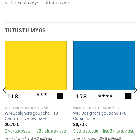
Valonkestävyys: Erittäin hyvä
TUTUSTU MYÖS
WN DESIGNERS GUASSIVÄRIT
WN DESIGNERS GUASSIVÄRIT
WN Designers gouache 118
WN Designers gouache 178
Cadmium yellow pale
Cobalt blue
20,70
€
20,70
€
2 varastossa – lisää tilattavissa
5 varastossa – lisää tilattavissa
Toimitusaika:
2–5 päivää
Toimitusaika:
2–5 päivää