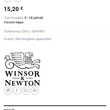
15,20
€
Toimitusaika:
5–18 päivää
Varasto loppu
Tuotetunnus (SKU):
50947867
Osasto:
WN Designers guassivärit