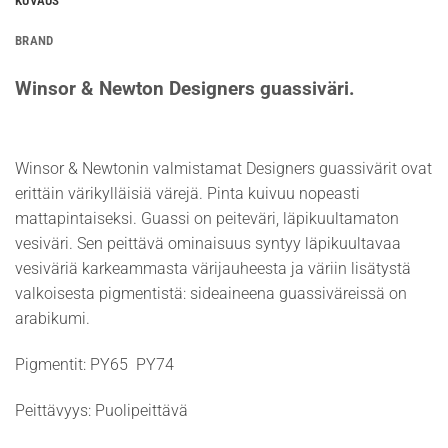
KUVAUS
BRAND
Winsor & Newton Designers guassiväri.
Winsor & Newtonin valmistamat Designers guassivärit ovat
erittäin värikylläisiä värejä. Pinta kuivuu nopeasti
mattapintaiseksi. Guassi on peiteväri, läpikuultamaton
vesiväri. Sen peittävä ominaisuus syntyy läpikuultavaa
vesiväriä karkeammasta värijauheesta ja väriin lisätystä
valkoisesta pigmentistä: sideaineena guassiväreissä on
arabikumi.
Pigmentit: PY65 PY74
Peittävyys: Puolipeittävä