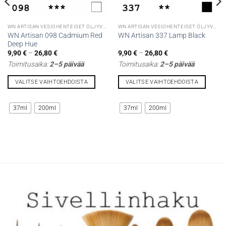
WN ARTISAN VESIOHENTEISET ÖLJYVÄRIT
WN ARTISAN VESIOHENTEISET ÖLJYVÄRIT
WN Artisan 098 Cadmium Red
WN Artisan 337 Lamp Black
Deep Hue
Hintaluokka:
Hintaluokka:
9,90
€
–
26,80
€
9,90
€
–
26,80
€
9,90 €
9,90 €
Toimitusaika:
2–5 päivää
Toimitusaika:
2–5 päivää
-
-
26,80 €
26,80 €
VALITSE VAIHTOEHDOISTA
VALITSE VAIHTOEHDOISTA
Tällä
Tällä
tuotteella
tuotteella
37ml
200ml
37ml
200ml
on
on
useampi
useampi
muunnelma.
muunnelma.
Voit
Voit
tehdä
tehdä
valinnat
valinnat
tuotteen
tuotteen
sivulla.
sivulla.