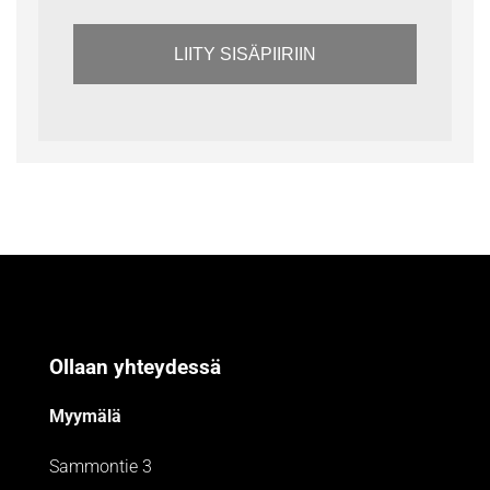
LIITY SISÄPIIRIIN
Ollaan yhteydessä
Myymälä
Sammontie 3