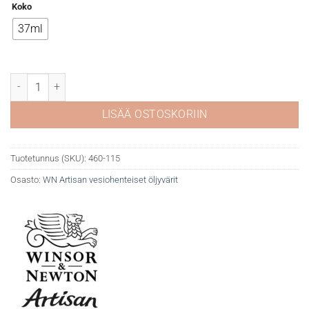
Koko
37ml
WN Artisan 115 Cadmium Yellow Deep Hue määrä
LISÄÄ OSTOSKORIIN
Tuotetunnus (SKU):
460-115
Osasto:
WN Artisan vesiohenteiset öljyvärit