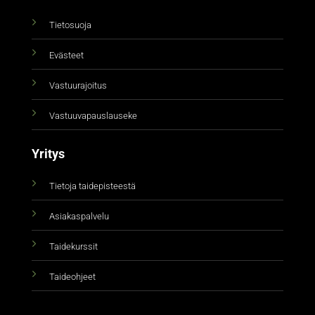
Tietosuoja
Evästeet
Vastuurajoitus
Vastuuvapauslauseke
Yritys
Tietoja taidepisteestä
Asiakaspalvelu
Taidekurssit
Taideohjeet