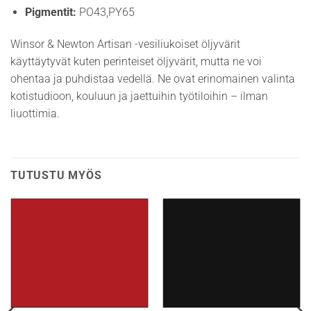
Pigmentit:
PO43,PY65
Winsor & Newton Artisan -vesiliukoiset öljyvärit
käyttäytyvät kuten perinteiset öljyvärit, mutta ne voi
ohentaa ja puhdistaa vedellä. Ne ovat erinomainen valinta
kotistudioon, kouluun ja jaettuihin työtiloihin – ilman
liuottimia.
TUTUSTU MYÖS