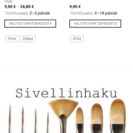
Hue
Hintaluokka:
9,90
€
–
26,80
€
9,90
€
9,90 €
Toimitusaika:
2–5 päivää
Toimitusaika:
5–18 päivää
-
26,80 €
VALITSE VAIHTOEHDOISTA
VALITSE VAIHTOEHDOISTA
Tällä
Tällä
tuotteella
tuotteella
37ml
200ml
37ml
on
on
useampi
useampi
muunnelma.
muunnelma.
Voit
Voit
tehdä
tehdä
valinnat
valinnat
tuotteen
tuotteen
sivulla.
sivulla.