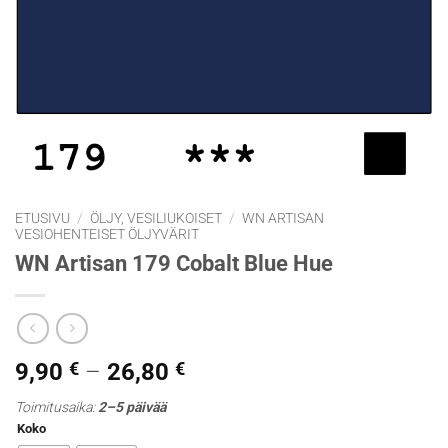
ETUSIVU
/
ÖLJY, VESILIUKOISET
/
WN ARTISAN
VESIOHENTEISET ÖLJYVÄRIT
WN Artisan 179 Cobalt Blue Hue
Hintaluokka:
9,90
€
–
26,80
€
9,90 €
Toimitusaika:
2–5 päivää
-
Koko
26,80 €