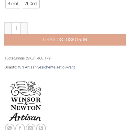
37ml
200ml
WN Artisan 179 Cobalt Blue Hue määrä
LISÄÄ OSTOSKORIIN
Tuotetunnus (SKU):
460-179
Osasto:
WN Artisan vesiohenteiset öljyvärit