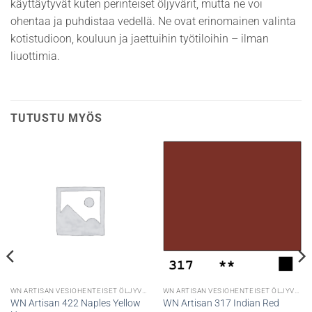
käyttäytyvät kuten perinteiset öljyvärit, mutta ne voi
ohentaa ja puhdistaa vedellä. Ne ovat erinomainen valinta
kotistudioon, kouluun ja jaettuihin työtiloihin – ilman
liuottimia.
TUTUSTU MYÖS
WN ARTISAN VESIOHENTEISET ÖLJYVÄRIT
WN ARTISAN VESIOHENTEISET ÖLJYVÄRIT
WN Artisan 422 Naples Yellow
WN Artisan 317 Indian Red