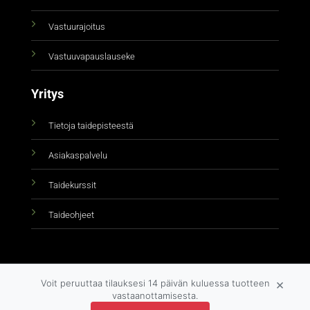
Vastuurajoitus
Vastuuvapauslauseke
Yritys
Tietoja taidepisteestä
Asiakaspalvelu
Taidekurssit
Taideohjeet
×
Voit peruuttaa tilauksesi 14 päivän kuluessa tuotteen
vastaanottamisesta.