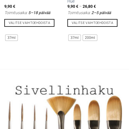
Hue
Hintaluokka:
9,90
€
9,90
€
–
26,80
€
9,90 €
Toimitusaika:
5–18 päivää
Toimitusaika:
2–5 päivää
-
26,80 €
VALITSE VAIHTOEHDOISTA
VALITSE VAIHTOEHDOISTA
Tällä
Tällä
tuotteella
tuotteella
37ml
37ml
200ml
on
on
useampi
useampi
muunnelma.
muunnelma.
Voit
Voit
tehdä
tehdä
valinnat
valinnat
tuotteen
tuotteen
sivulla.
sivulla.