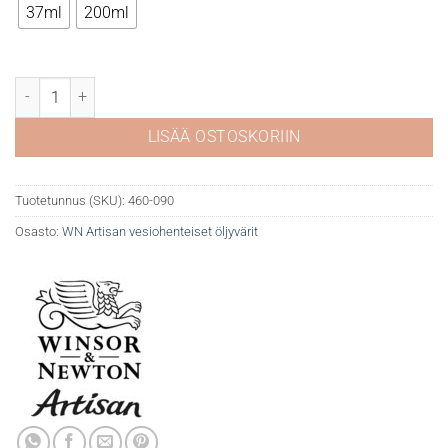
37ml
200ml
WN Artisan 090 Cadmium Orange Hue määrä
LISÄÄ OSTOSKORIIN
Tuotetunnus (SKU):
460-090
Osasto:
WN Artisan vesiohenteiset öljyvärit