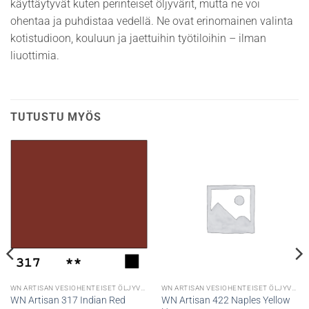
käyttäytyvät kuten perinteiset öljyvärit, mutta ne voi
ohentaa ja puhdistaa vedellä. Ne ovat erinomainen valinta
kotistudioon, kouluun ja jaettuihin työtiloihin – ilman
liuottimia.
TUTUSTU MYÖS
WN ARTISAN VESIOHENTEISET ÖLJYVÄRIT
WN ARTISAN VESIOHENTEISET ÖLJYVÄRIT
WN Artisan 422 Naples Yellow
WN Artisan 317 Indian Red