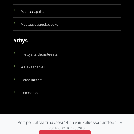
Vastuurajoitus
Vastuuvapauslauseke
Yritys
Tietoja taidepisteestä
Asiakaspalvelu
Taidekurssit
Taideohjeet
×
Voit peruuttaa tilauksesi 14 päivän kuluessa tuotteen
vastaanottamisesta.