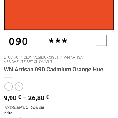
ETUSIVU
/
ÖLJY, VESILIUKOISET
/
WN ARTISAN
VESIOHENTEISET ÖLJYVÄRIT
WN Artisan 090 Cadmium Orange Hue
Hintaluokka:
9,90
€
–
26,80
€
9,90 €
Toimitusaika:
2–5 päivää
-
Koko
26,80 €