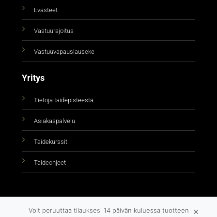
Evästeet
Vastuurajoitus
Vastuuvapauslauseke
Yritys
Tietoja taidepisteestä
Asiakaspalvelu
Taidekurssit
Taideohjeet
×
Voit peruuttaa tilauksesi 14 päivän kuluessa tuotteen