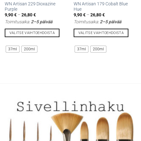
WN Artisan 229 Dioxazine
WN Artisan 179 Cobalt Blue
Purple
Hue
Hintaluokka:
Hintaluokka:
9,90
€
–
26,80
€
9,90
€
–
26,80
€
9,90 €
9,90 €
Toimitusaika:
2–5 päivää
Toimitusaika:
2–5 päivää
-
-
26,80 €
26,80 €
VALITSE VAIHTOEHDOISTA
VALITSE VAIHTOEHDOISTA
Tällä
Tällä
tuotteella
tuotteella
37ml
200ml
37ml
200ml
on
on
useampi
useampi
muunnelma.
muunnelma.
Voit
Voit
tehdä
tehdä
valinnat
valinnat
tuotteen
tuotteen
sivulla.
sivulla.