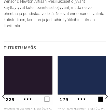
Winsor & Newton Artisan -vesiliukoiset öljyvärit
käyttäytyvät kuten perinteiset öljyvärit, mutta ne voi
ohentaa ja puhdistaa vedellä. Ne ovat erinomainen valinta
kotistudioon, kouluun ja jaettuihin työtiloihin – ilman
liuottimia.
TUTUSTU MYÖS
WN ARTISAN VESIOHENTEISET ÖLJYVÄRIT
WN ARTISAN VESIOHENTEISET ÖLJYVÄRIT