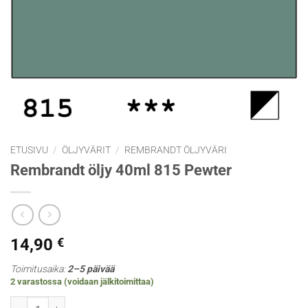
ETUSIVU
/
ÖLJYVÄRIT
/
REMBRANDT ÖLJYVÄRI
Rembrandt öljy 40ml 815 Pewter
14,90
€
Toimitusaika:
2–5 päivää
2 varastossa (voidaan jälkitoimittaa)
Rembrandt öljy 40ml 815 Pewter määrä