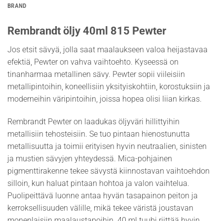
BRAND
Rembrandt öljy 40ml 815 Pewter
Jos etsit sävyä, jolla saat maalaukseen valoa heijastavaa
efektiä, Pewter on vahva vaihtoehto. Kyseessä on
tinanharmaa metallinen sävy. Pewter sopii viileisiin
metallipintoihin, koneellisiin yksityiskohtiin, korostuksiin ja
moderneihin väripintoihin, joissa hopea olisi liian kirkas.
Rembrandt Pewter on laadukas öljyväri hillittyihin
metallisiin tehosteisiin. Se tuo pintaan hienostunutta
metallisuutta ja toimii erityisen hyvin neutraalien, sinisten
ja mustien sävyjen yhteydessä. Mica-pohjainen
pigmenttirakenne tekee sävystä kiinnostavan vaihtoehdon
silloin, kun haluat pintaan hohtoa ja valon vaihtelua.
Puolipeittävä luonne antaa hyvän tasapainon peiton ja
kerroksellisuuden välille, mikä tekee väristä joustavan
monenlaisiin maalaustapoihin. 40 ml tuubi riittää hyvin