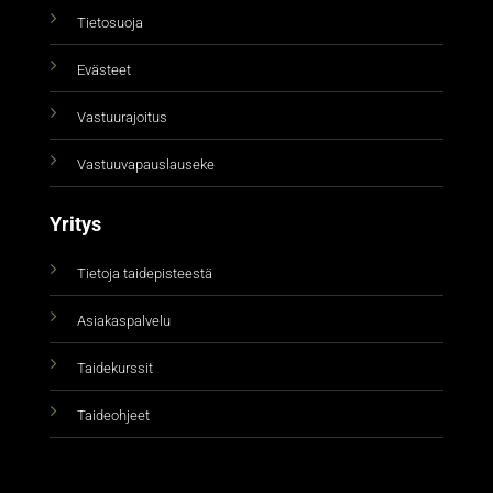
Tietosuoja
Evästeet
Vastuurajoitus
Vastuuvapauslauseke
Yritys
Tietoja taidepisteestä
Asiakaspalvelu
Taidekurssit
Taideohjeet