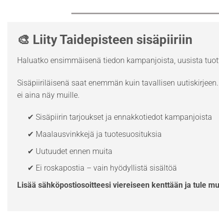
🎨 Liity Taidepisteen sisäpiiriin
Haluatko ensimmäisenä tiedon kampanjoista, uusista tuott
Sisäpiiriläisenä saat enemmän kuin tavallisen uutiskirjeen. 
ei aina näy muille.
✔ Sisäpiirin tarjoukset ja ennakkotiedot kampanjoista
✔ Maalausvinkkejä ja tuotesuosituksia
✔ Uutuudet ennen muita
✔ Ei roskapostia – vain hyödyllistä sisältöä
Lisää sähköpostiosoitteesi viereiseen kenttään ja tule m