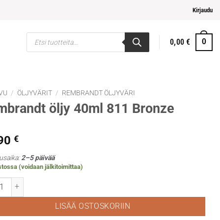
pi ja helpompi maksaminen
Kirjaudu
Products
0,00
€
0
search
VU
/
ÖLJYVÄRIT
/
REMBRANDT ÖLJYVÄRI
brandt öljy 40ml 811 Bronze
,90
€
usaika:
2–5 päivää
tossa (voidaan jälkitoimittaa)
andt öljy 40ml 811 Bronze määrä
LISÄÄ OSTOSKORIIN