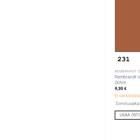
REMBRANDT Ö
Rembrandt öl
Ochre
9,30
€
Ei varastossa
Toimitusaika
LISÄÄ OST