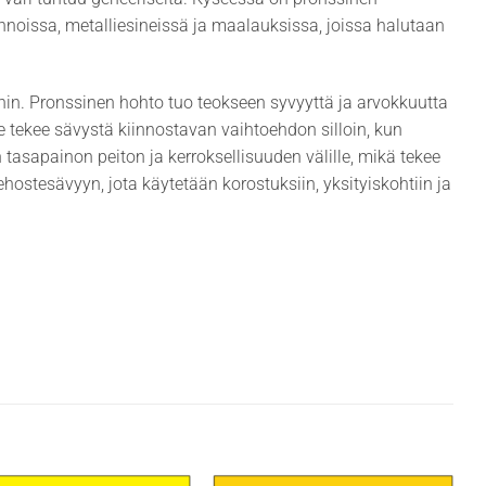
pinnoissa, metalliesineissä ja maalauksissa, joissa halutaan
ihin. Pronssinen hohto tuo teokseen syvyyttä ja arvokkuutta
 tekee sävystä kiinnostavan vaihtoehdon silloin, kun
tasapainon peiton ja kerroksellisuuden välille, mikä tekee
hostesävyyn, jota käytetään korostuksiin, yksityiskohtiin ja