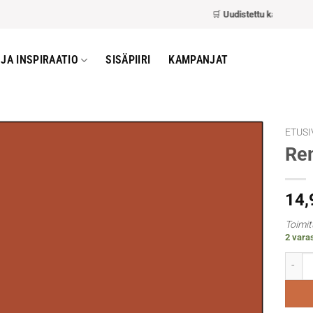
🛒
Uudistettu kassa
– nopeam
JA INSPIRAATIO
SISÄPIIRI
KAMPANJAT
ETUSI
Rem
14
Toimit
2 varas
Rembr