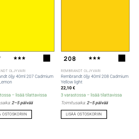
NDT ÖLJYVÄRI
REMBRANDT ÖLJYVÄRI
ndt öljy 40ml 207 Cadmium
Rembrandt öljy 40ml 208 Cadmium
 Lemon
Yellow light
€
22,10
€
tossa – lisää tilattavissa
3 varastossa – lisää tilattavissa
saika:
2–5 päivää
Toimitusaika:
2–5 päivää
Ä OSTOSKORIIN
LISÄÄ OSTOSKORIIN