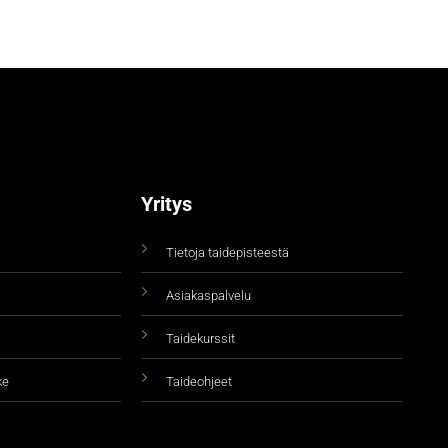
Yritys
Tietoja taidepisteestä
Asiakaspalvelu
Taidekurssit
ke
Taideohjeet