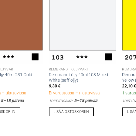
LJYVÄRI
REMBRANDT ÖLJYVÄRI
REMBRA
jy 40ml 231 Gold
Rembrandt öljy 40ml 103 Mixed
Rembra
White (saff öljy)
Yellow
9,30
€
22,10
 – tilattavissa
Ei varastossa – tilattavissa
1 varas
:
5–18 päivää
Toimitusaika:
5–18 päivää
Toimitu
OSKORIIN
LISÄÄ OSTOSKORIIN
LISÄ