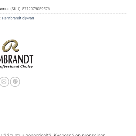
unnus (SKU):
8712079059576
:
Rembrandt öljyväri
 väri tuntuu geneeriseltä. Kyseessä on pronssinen