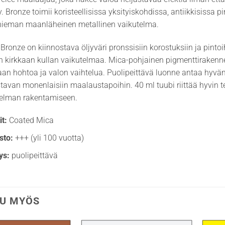
. Bronze toimii koristeellisissa yksityiskohdissa, antiikkisissa 
hieman maanläheinen metallinen vaikutelma.
ronze on kiinnostava öljyväri pronssisiin korostuksiin ja pinto
n kirkkaan kullan vaikutelmaa. Mica-pohjainen pigmenttirakenne
aan hohtoa ja valon vaihtelua. Puolipeittävä luonne antaa hyvän 
stavan monenlaisiin maalaustapoihin. 40 ml tuubi riittää hyvin te
telman rakentamiseen.
t:
Coated Mica
sto:
+++ (yli 100 vuotta)
ys:
puolipeittävä
U MYÖS