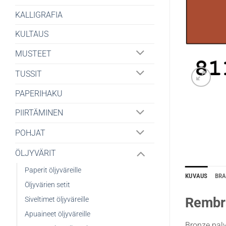
KALLIGRAFIA
KULTAUS
MUSTEET
TUSSIT
PAPERIHAKU
PIIRTÄMINEN
POHJAT
ÖLJYVÄRIT
Paperit öljyväreille
KUVAUS
BR
Öljyvärien setit
Rembra
Siveltimet öljyväreille
Apuaineet öljyväreille
Bronze palv