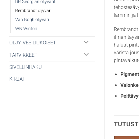
DR Georgian öljyvärit
tehostesävy
Rembrandt öljyväri
lämmin ja 
Van Gogh öljyväri
WN Winton
Rembrandt B
ilman täysi
ÖLJY, VESILIUKOISET
haluat pint
väristä jou
TARVIKKEET
pintavaiku
SIVELLINHAKU
Pigmenti
KIRJAT
Valonke
Peittävy
TUTUST