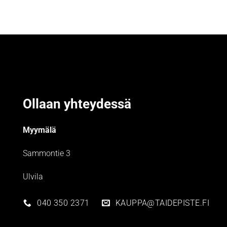
Ollaan yhteydessä
Myymälä
Sammontie 3
Ulvila
040 350 2371
KAUPPA@TAIDEPISTE.FI