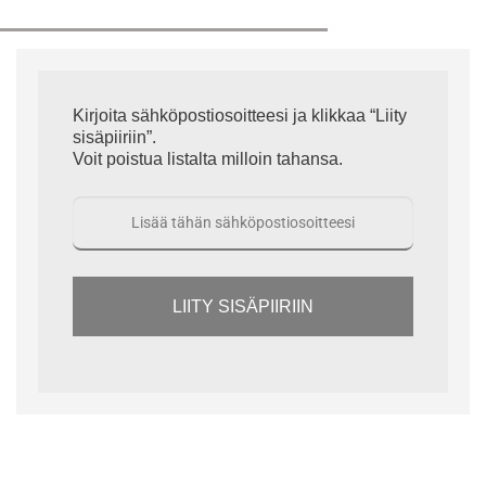
Kirjoita sähköpostiosoitteesi ja klikkaa “Liity
sisäpiiriin”.
Voit poistua listalta milloin tahansa.
LIITY SISÄPIIRIIN