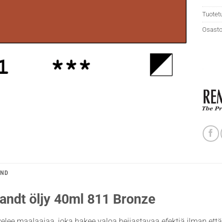
Tuotet
Osasto
AND
ndt öljy 40ml 811 Bronze
elee maalaajaa, joka hakee valoa heijastavaa efektiä ilman että