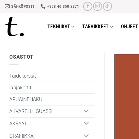
Skip
SÄHKÖPOSTI
+358 40 350 2371
to
content
TEKNIIKAT
TARVIKKEET
OHJEET 
OSASTOT
Taidekurssit
lahjakortit
APUAINEHAKU
AKVARELLI, GUASSI
AKRYYLI
GRAFIIKKA