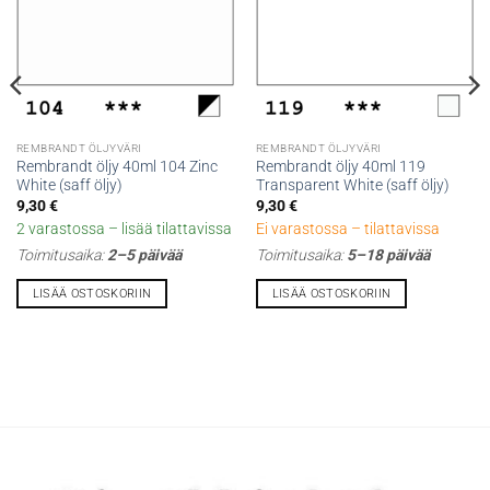
REMBRANDT ÖLJYVÄRI
REMBRANDT ÖLJYVÄRI
Rembrandt öljy 40ml 104 Zinc
Rembrandt öljy 40ml 119
White (saff öljy)
Transparent White (saff öljy)
9,30
€
9,30
€
2 varastossa – lisää tilattavissa
Ei varastossa – tilattavissa
Toimitusaika:
2–5 päivää
Toimitusaika:
5–18 päivää
LISÄÄ OSTOSKORIIN
LISÄÄ OSTOSKORIIN