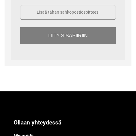
LIITY SISÄPIIRIIN
Ollaan yhteydessä
Myymälä