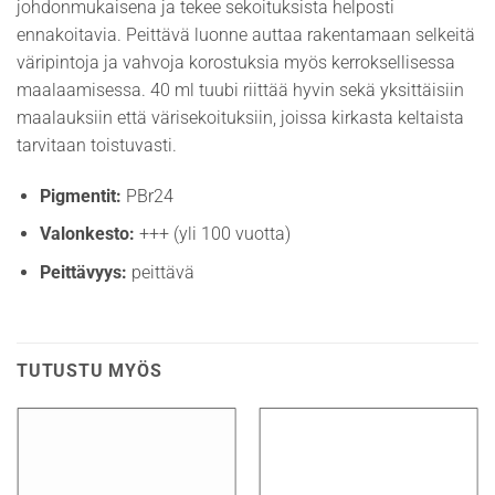
johdonmukaisena ja tekee sekoituksista helposti
ennakoitavia. Peittävä luonne auttaa rakentamaan selkeitä
väripintoja ja vahvoja korostuksia myös kerroksellisessa
maalaamisessa. 40 ml tuubi riittää hyvin sekä yksittäisiin
maalauksiin että värisekoituksiin, joissa kirkasta keltaista
tarvitaan toistuvasti.
Pigmentit:
PBr24
Valonkesto:
+++ (yli 100 vuotta)
Peittävyys:
peittävä
TUTUSTU MYÖS