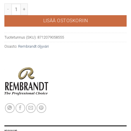
Rembrandt öljy 40ml 228 Yellow Ochre light määrä
LISÄÄ OSTOSKORIIN
Tuotetunnus (SKU):
8712079058555
Osasto:
Rembrandt öljyväri