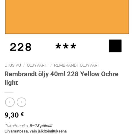
ETUSIVU
/
ÖLJYVÄRIT
/
REMBRANDT ÖLJYVÄRI
Rembrandt öljy 40ml 228 Yellow Ochre
light
9,30
€
Toimitusaika:
5–18 päivää
Ei varastossa, vain jälkitoimituksena