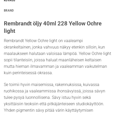
KUVAUS
BRAND
Rembrandt öljy 40ml 228 Yellow Ochre
light
Rembrandt Yellow Ochre light on vaaleampi
okrankeltainen, jonka vahvuus näkyy etenkin silloin, kun
maalaukseen halutaan valoisaa lämpöä. Yellow Ochre light
sopii tilanteisiin, joissa haluat maanläheisen keltaisen
mutta hieman ilmavamman ja vaaleamman vaikutelman
kuin perinteisessä okrassa.
Se toimii hyvin maisemissa, rakennuksissa, kuivassa
ruohikossa ja vaaleammissa ihonsävyissä, joissa sävyn
tulee pysyä luonnollisena. Sävy istuu hyvin sekä
yksittäisiin teoksiin että pitkäjänteiseen studiokäyttöön.
Yhden pigmentin sävy pitää värin käyttäytymisen