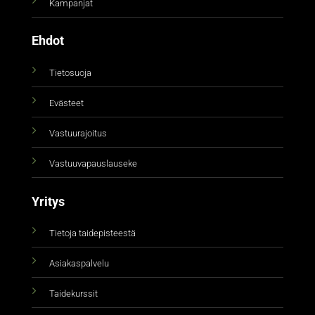
Kampanjat
Ehdot
Tietosuoja
Evästeet
Vastuurajoitus
Vastuuvapauslauseke
Yritys
Tietoja taidepisteestä
Asiakaspalvelu
Taidekurssit