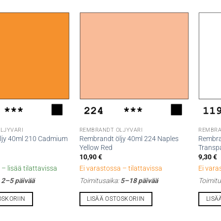
LJYVÄRI
REMBRANDT ÖLJYVÄRI
REMBRA
ljy 40ml 210 Cadmium
Rembrandt öljy 40ml 224 Naples
Rembra
Yellow Red
Transpa
10,90
€
9,30
€
– lisää tilattavissa
Ei varastossa – tilattavissa
Ei vara
:
2–5 päivää
Toimitusaika:
5–18 päivää
Toimitu
OSKORIIN
LISÄÄ OSTOSKORIIN
LISÄ