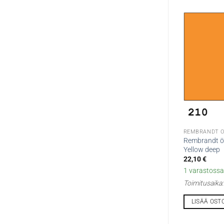
REMBRANDT Ö
Rembrandt ö
Yellow deep
22,10
€
1 varastossa 
Toimitusaika
LISÄÄ OST