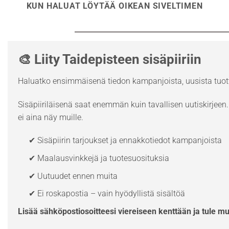
KUN HALUAT LÖYTÄÄ OIKEAN SIVELTIMEN
🎨 Liity Taidepisteen sisäpiiriin
Haluatko ensimmäisenä tiedon kampanjoista, uusista tuott
Sisäpiiriläisenä saat enemmän kuin tavallisen uutiskirjeen. 
ei aina näy muille.
✔ Sisäpiirin tarjoukset ja ennakkotiedot kampanjoista
✔ Maalausvinkkejä ja tuotesuosituksia
✔ Uutuudet ennen muita
✔ Ei roskapostia – vain hyödyllistä sisältöä
Lisää sähköpostiosoitteesi viereiseen kenttään ja tule m