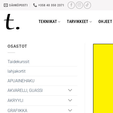
Skip
SÄHKÖPOSTI
+358 40 350 2371
to
content
TEKNIIKAT
TARVIKKEET
OHJEET 
OSASTOT
Taidekurssit
lahjakortit
APUAINEHAKU
AKVARELLI, GUASSI
AKRYYLI
GRAFIIKKA