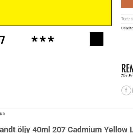
Tuotet
Osasto
AND
andt öljy 40ml 207 Cadmium Yellow