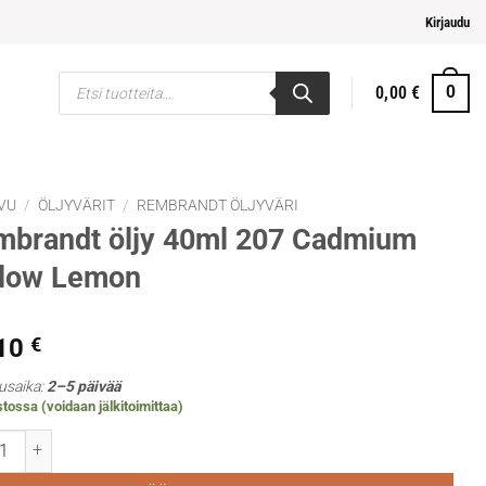
mpi ja helpompi maksaminen
Kirjaudu
Products
0,00
€
0
search
VU
/
ÖLJYVÄRIT
/
REMBRANDT ÖLJYVÄRI
mbrandt öljy 40ml 207 Cadmium
llow Lemon
,10
€
usaika:
2–5 päivää
tossa (voidaan jälkitoimittaa)
andt öljy 40ml 207 Cadmium Yellow Lemon määrä