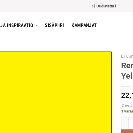
🛒
Uudistettu kassa
– nopea
JA INSPIRAATIO
SISÄPIIRI
KAMPANJAT
ETUSI
Re
Ye
22
Toimit
1 varas
Rembr