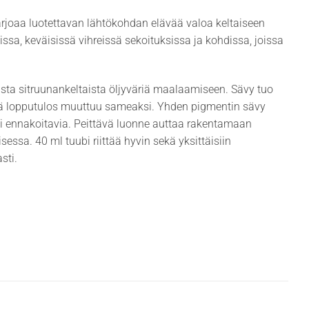
arjoaa luotettavan lähtökohdan elävää valoa keltaiseen
sa, keväisissä vihreissä sekoituksissa ja kohdissa, joissa
a sitruunankeltaista öljyväriä maalaamiseen. Sävy tuo
että lopputulos muuttuu sameaksi. Yhden pigmentin sävy
ti ennakoitavia. Peittävä luonne auttaa rakentamaan
essa. 40 ml tuubi riittää hyvin sekä yksittäisiin
sti.