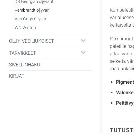
DR Georgian öljyvärit
Kun paletil
Rembrandt öljyväri
värialueese
Van Gogh öljyväri
keltaiselta
WN Winton
Rembrandt 
ÖLJY, VESILIUKOISET
paletille n
TARVIKKEET
pitää värin
selkeitä vä
SIVELLINHAKU
maalauksiin 
KIRJAT
Pigmenti
Valonke
Peittävy
TUTUST