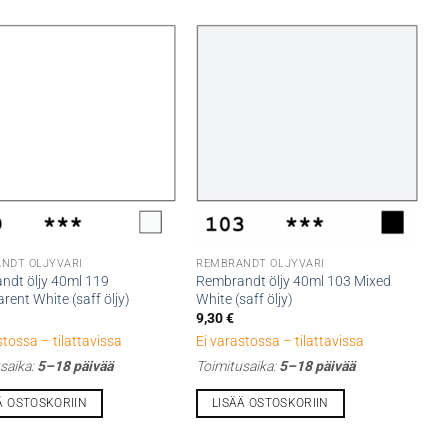
NDT ÖLJYVÄRI
REMBRANDT ÖLJYVÄRI
ndt öljy 40ml 119
Rembrandt öljy 40ml 103 Mixed
rent White (saff öljy)
White (saff öljy)
9,30
€
stossa – tilattavissa
Ei varastossa – tilattavissa
saika:
5–18 päivää
Toimitusaika:
5–18 päivää
Ä OSTOSKORIIN
LISÄÄ OSTOSKORIIN