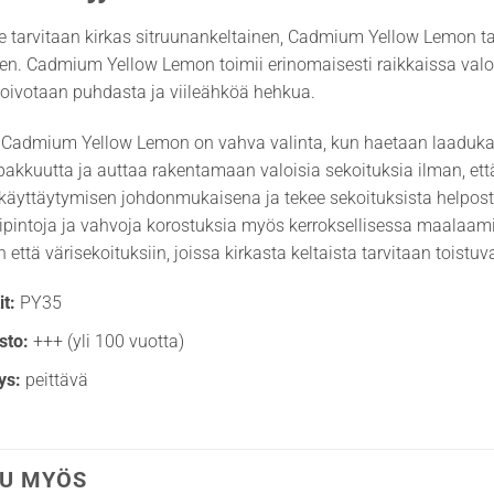
le tarvitaan kirkas sitruunankeltainen, Cadmium Yellow Lemon t
en. Cadmium Yellow Lemon toimii erinomaisesti raikkaissa valois
 toivotaan puhdasta ja viileähköä hehkua.
Cadmium Yellow Lemon on vahva valinta, kun haetaan laadukast
apakkuutta ja auttaa rakentamaan valoisia sekoituksia ilman, 
 käyttäytymisen johdonmukaisena ja tekee sekoituksista helpos
ripintoja ja vahvoja korostuksia myös kerroksellisessa maalaamis
että värisekoituksiin, joissa kirkasta keltaista tarvitaan toistuva
t:
PY35
sto:
+++ (yli 100 vuotta)
ys:
peittävä
U MYÖS