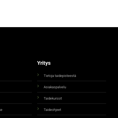
Yritys
Tietoja taidepisteestä
Asiakaspalvelu
Taidekurssit
ke
Taideohjeet