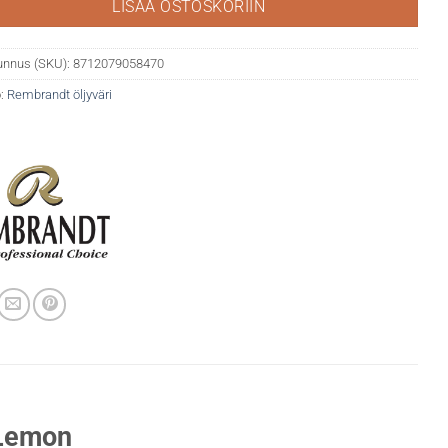
LISÄÄ OSTOSKORIIN
unnus (SKU):
8712079058470
:
Rembrandt öljyväri
 Lemon