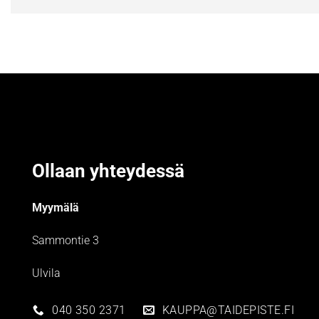
Ollaan yhteydessä
Myymälä
Sammontie 3
Ulvila
040 350 2371
KAUPPA@TAIDEPISTE.FI