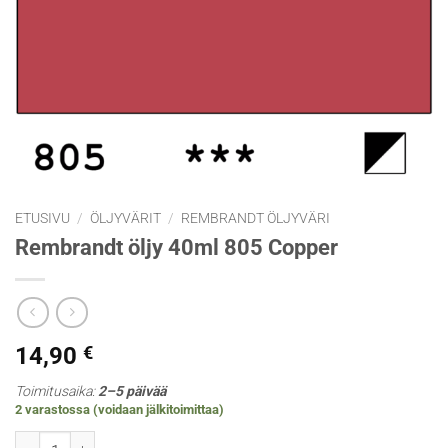
ETUSIVU
/
ÖLJYVÄRIT
/
REMBRANDT ÖLJYVÄRI
Rembrandt öljy 40ml 805 Copper
14,90
€
Toimitusaika:
2–5 päivää
2 varastossa (voidaan jälkitoimittaa)
Rembrandt öljy 40ml 805 Copper määrä