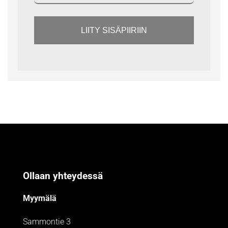
LIITY SISÄPIIRIIN
Ollaan yhteydessä
Myymälä
Sammontie 3