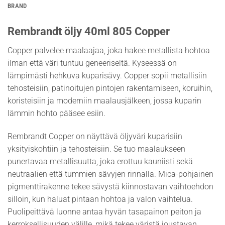
BRAND
Rembrandt öljy 40ml 805 Copper
Copper palvelee maalaajaa, joka hakee metallista hohtoa
ilman että väri tuntuu geneeriseltä. Kyseessä on
lämpimästi hehkuva kuparisävy. Copper sopii metallisiin
tehosteisiin, patinoitujen pintojen rakentamiseen, koruihin,
koristeisiin ja moderniin maalausjälkeen, jossa kuparin
lämmin hohto pääsee esiin.
Rembrandt Copper on näyttävä öljyväri kuparisiin
yksityiskohtiin ja tehosteisiin. Se tuo maalaukseen
punertavaa metallisuutta, joka erottuu kauniisti sekä
neutraalien että tummien sävyjen rinnalla. Mica-pohjainen
pigmenttirakenne tekee sävystä kiinnostavan vaihtoehdon
silloin, kun haluat pintaan hohtoa ja valon vaihtelua.
Puolipeittävä luonne antaa hyvän tasapainon peiton ja
kerroksellisuuden välille, mikä tekee väristä joustavan