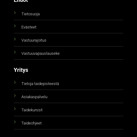
Ehdot
Tietosuoja
Evästeet
Vastuurajoitus
Vastuuvapauslauseke
Yritys
Tietoja taidepisteestä
Asiakaspalvelu
Taidekurssit
Taideohjeet