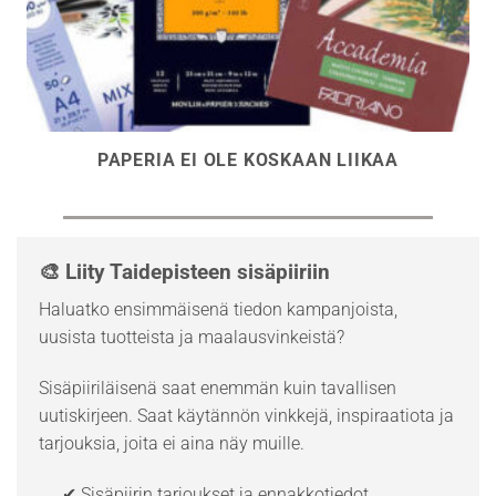
PAPERIA EI OLE KOSKAAN LIIKAA
🎨 Liity Taidepisteen sisäpiiriin
Haluatko ensimmäisenä tiedon kampanjoista,
uusista tuotteista ja maalausvinkeistä?
Sisäpiiriläisenä saat enemmän kuin tavallisen
uutiskirjeen. Saat käytännön vinkkejä, inspiraatiota ja
tarjouksia, joita ei aina näy muille.
✔ Sisäpiirin tarjoukset ja ennakkotiedot