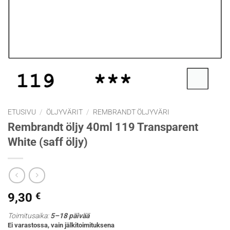
ETUSIVU
/
ÖLJYVÄRIT
/
REMBRANDT ÖLJYVÄRI
Rembrandt öljy 40ml 119 Transparent
White (saff öljy)
9,30
€
Toimitusaika:
5–18 päivää
Ei varastossa, vain jälkitoimituksena