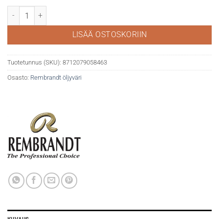
Rembrandt öljy 40ml 119 Transparent White (saff öljy) määrä
LISÄÄ OSTOSKORIIN
Tuotetunnus (SKU):
8712079058463
Osasto:
Rembrandt öljyväri