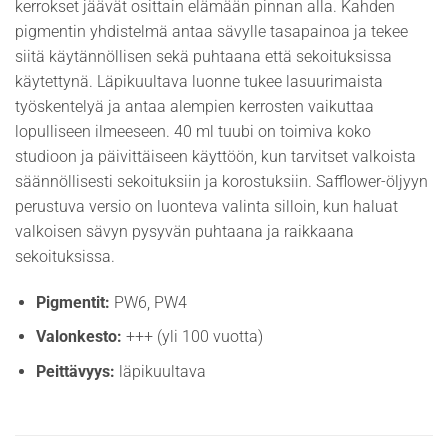
kerrokset jäävät osittain elämään pinnan alla. Kahden
pigmentin yhdistelmä antaa sävylle tasapainoa ja tekee
siitä käytännöllisen sekä puhtaana että sekoituksissa
käytettynä. Läpikuultava luonne tukee lasuurimaista
työskentelyä ja antaa alempien kerrosten vaikuttaa
lopulliseen ilmeeseen. 40 ml tuubi on toimiva koko
studioon ja päivittäiseen käyttöön, kun tarvitset valkoista
säännöllisesti sekoituksiin ja korostuksiin. Safflower-öljyyn
perustuva versio on luonteva valinta silloin, kun haluat
valkoisen sävyn pysyvän puhtaana ja raikkaana
sekoituksissa.
Pigmentit:
PW6, PW4
Valonkesto:
+++ (yli 100 vuotta)
Peittävyys:
läpikuultava