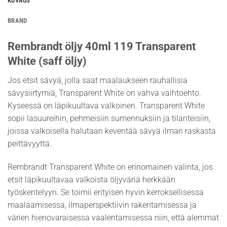
KUVAUS
BRAND
Rembrandt öljy 40ml 119 Transparent
White (saff öljy)
Jos etsit sävyä, jolla saat maalaukseen rauhallisia
sävysiirtymiä, Transparent White on vahva vaihtoehto.
Kyseessä on läpikuultava valkoinen. Transparent White
sopii lasuureihin, pehmeisiin sumennuksiin ja tilanteisiin,
joissa valkoisella halutaan keventää sävyä ilman raskasta
peittävyyttä.
Rembrandt Transparent White on erinomainen valinta, jos
etsit läpikuultavaa valkoista öljyväriä herkkään
työskentelyyn. Se toimii erityisen hyvin kerroksellisessa
maalaamisessa, ilmaperspektiivin rakentamisessa ja
värien hienovaraisessa vaalentamisessa niin, että alemmat