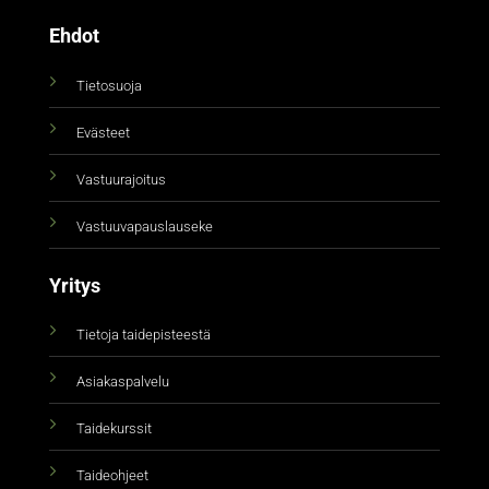
Ehdot
Tietosuoja
Evästeet
Vastuurajoitus
Vastuuvapauslauseke
Yritys
Tietoja taidepisteestä
Asiakaspalvelu
Taidekurssit
Taideohjeet