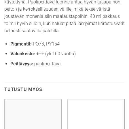
käytettynä. Puolipeittävä luonne antaa hyvän tasapainon
peiton ja kerroksellisuuden välille, mikä tekee väristä
joustavan monenlaisiin maalaustapoihin. 40 ml pakkaus
toimii hyvin silloin, kun haluat pitää lämpimät korostusvärit
helposti saatavilla paletilla.
Pigmentit:
PO73, PY154
Valonkesto:
+++ (yli 100 vuotta)
Peittävyys:
puolipeittävä
TUTUSTU MYÖS