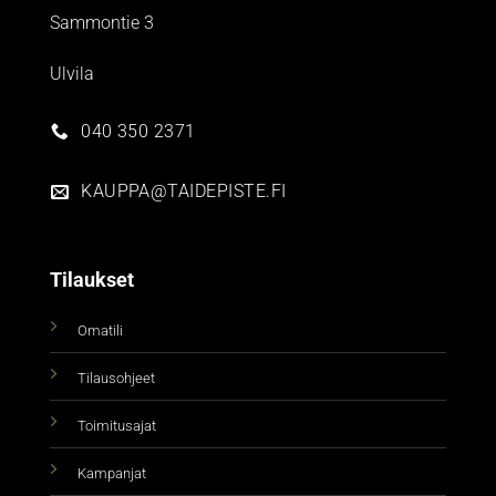
Sammontie 3
Ulvila
040 350 2371
KAUPPA@TAIDEPISTE.FI
Tilaukset
Omatili
Tilausohjeet
Toimitusajat
Kampanjat