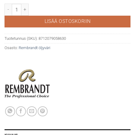
Rembrandt öljy 40ml 266 Permanent Orange määrä
LISÄÄ OSTOSKORIIN
Tuotetunnus (SKU):
8712079058630
Osasto:
Rembrandt öljyväri