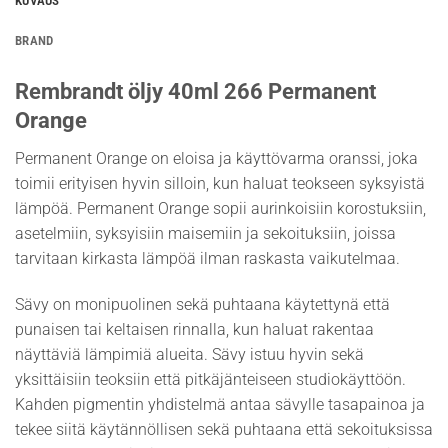
KUVAUS
BRAND
Rembrandt öljy 40ml 266 Permanent
Orange
Permanent Orange on eloisa ja käyttövarma oranssi, joka
toimii erityisen hyvin silloin, kun haluat teokseen syksyistä
lämpöä. Permanent Orange sopii aurinkoisiin korostuksiin,
asetelmiin, syksyisiin maisemiin ja sekoituksiin, joissa
tarvitaan kirkasta lämpöä ilman raskasta vaikutelmaa.
Sävy on monipuolinen sekä puhtaana käytettynä että
punaisen tai keltaisen rinnalla, kun haluat rakentaa
näyttäviä lämpimiä alueita. Sävy istuu hyvin sekä
yksittäisiin teoksiin että pitkäjänteiseen studiokäyttöön.
Kahden pigmentin yhdistelmä antaa sävylle tasapainoa ja
tekee siitä käytännöllisen sekä puhtaana että sekoituksissa