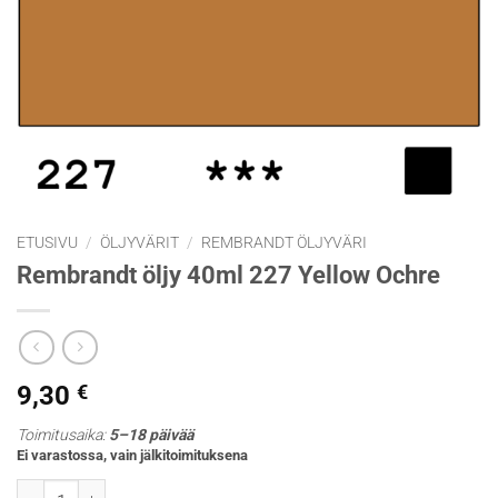
ETUSIVU
/
ÖLJYVÄRIT
/
REMBRANDT ÖLJYVÄRI
Rembrandt öljy 40ml 227 Yellow Ochre
9,30
€
Toimitusaika:
5–18 päivää
Ei varastossa, vain jälkitoimituksena
Rembrandt öljy 40ml 227 Yellow Ochre määrä