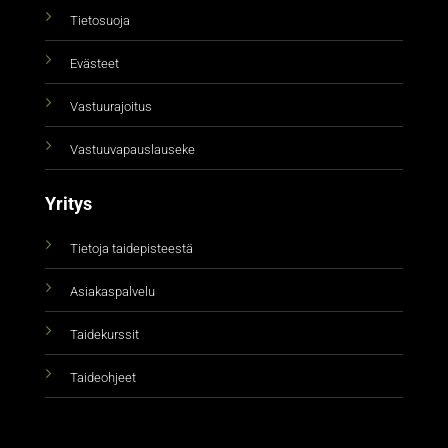
Tietosuoja
Evästeet
Vastuurajoitus
Vastuuvapauslauseke
Yritys
Tietoja taidepisteestä
Asiakaspalvelu
Taidekurssit
Taideohjeet