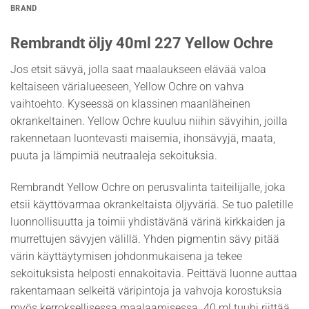
BRAND
Rembrandt öljy 40ml 227 Yellow Ochre
Jos etsit sävyä, jolla saat maalaukseen elävää valoa
keltaiseen värialueeseen, Yellow Ochre on vahva
vaihtoehto. Kyseessä on klassinen maanläheinen
okrankeltainen. Yellow Ochre kuuluu niihin sävyihin, joilla
rakennetaan luontevasti maisemia, ihonsävyjä, maata,
puuta ja lämpimiä neutraaleja sekoituksia.
Rembrandt Yellow Ochre on perusvalinta taiteilijalle, joka
etsii käyttövarmaa okrankeltaista öljyväriä. Se tuo paletille
luonnollisuutta ja toimii yhdistävänä värinä kirkkaiden ja
murrettujen sävyjen välillä. Yhden pigmentin sävy pitää
värin käyttäytymisen johdonmukaisena ja tekee
sekoituksista helposti ennakoitavia. Peittävä luonne auttaa
rakentamaan selkeitä väripintoja ja vahvoja korostuksia
myös kerroksellisessa maalaamisessa. 40 ml tuubi riittää