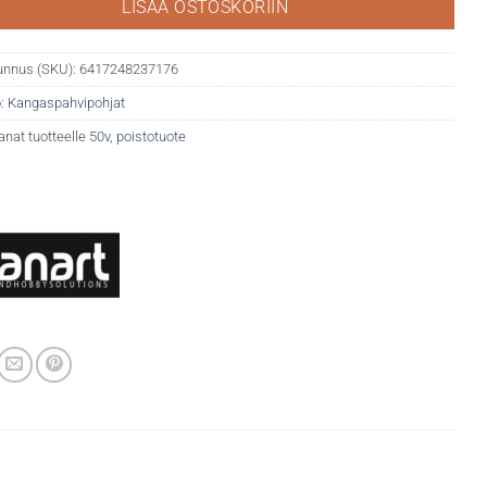
LISÄÄ OSTOSKORIIN
unnus (SKU):
6417248237176
:
Kangaspahvipohjat
anat tuotteelle
50v
,
poistotuote