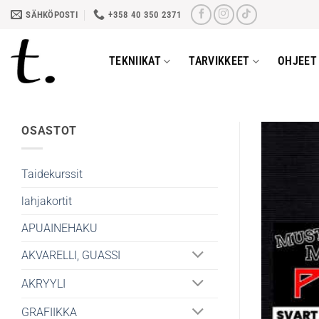
Skip
SÄHKÖPOSTI
+358 40 350 2371
to
content
TEKNIIKAT
TARVIKKEET
OHJEET 
OSASTOT
Taidekurssit
lahjakortit
APUAINEHAKU
AKVARELLI, GUASSI
AKRYYLI
GRAFIIKKA