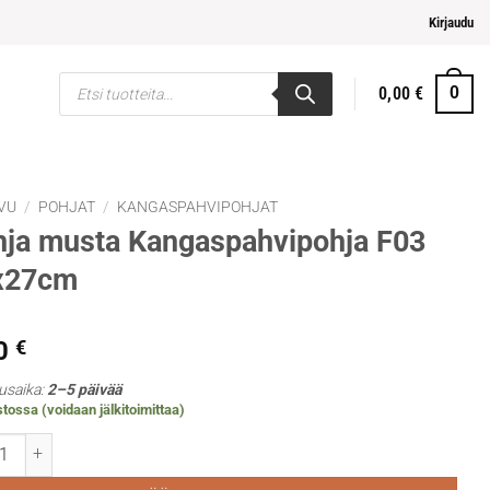
 maksaminen
Kirjaudu
Products
0,00
€
0
search
VU
/
POHJAT
/
KANGASPAHVIPOHJAT
ja musta Kangaspahvipohja F03
x27cm
0
€
usaika:
2–5 päivää
tossa (voidaan jälkitoimittaa)
 musta Kangaspahvipohja F03 22x27cm määrä