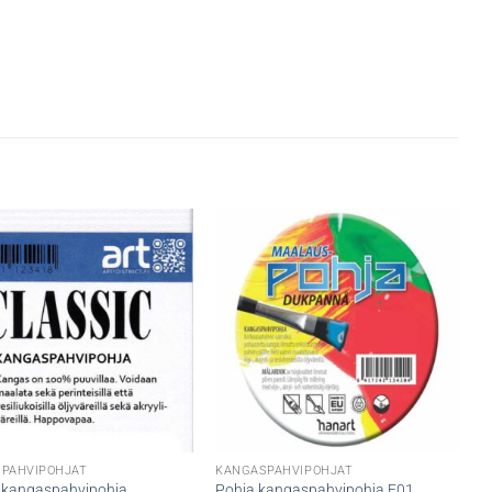
PAHVIPOHJAT
KANGASPAHVIPOHJAT
c kangaspahvipohja
Pohja kangaspahvipohja F01