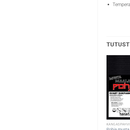
Temper
TUTUST
KANGASPAHVI
Pohja musta