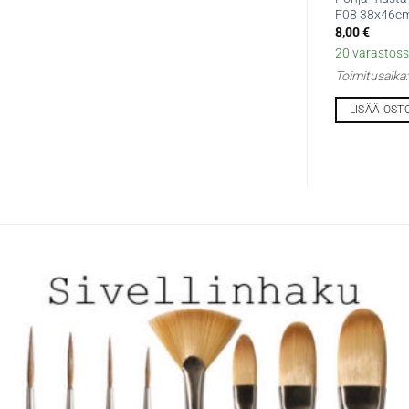
F08 38x46c
8,00
€
20 varastossa
Toimitusaika
LISÄÄ OST