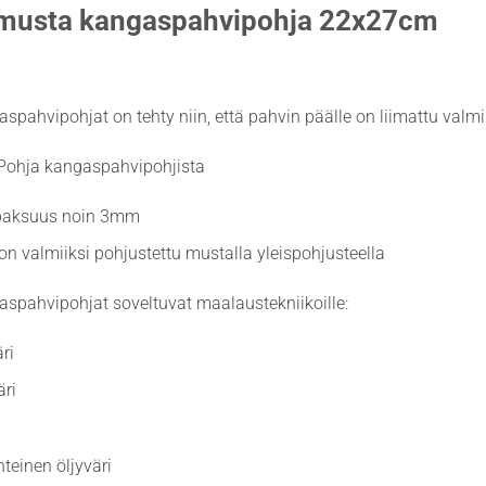
musta kangaspahvipohja 22x27cm
spahvipohjat on tehty niin, että pahvin päälle on liimattu val
 Pohja kangaspahvipohjista
paksuus noin 3mm
n valmiiksi pohjustettu mustalla yleispohjusteella
spahvipohjat soveltuvat maalaustekniikoille:
ri
ri
teinen öljyväri