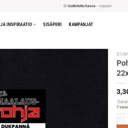
🛒
Uudistettu kassa
– nopeampi ja helpompi
JA INSPIRAATIO
SISÄPIIRI
KAMPANJAT
ETUSI
Poh
22
3,3
Toimit
7 varas
Pohja