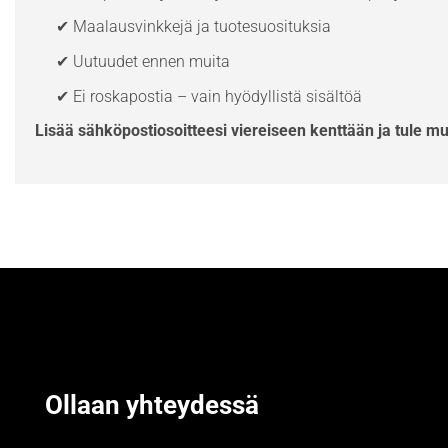
✔ Maalausvinkkejä ja tuotesuosituksia
✔ Uutuudet ennen muita
✔ Ei roskapostia – vain hyödyllistä sisältöä
Lisää sähköpostiosoitteesi viereiseen kenttään ja tule m
Ollaan yhteydessä