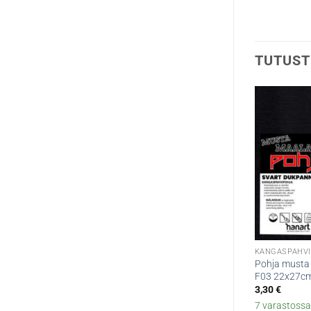
TUTUST
KANGASPAHVI
Pohja musta
F03 22x27c
3,30
€
7 varastossa 