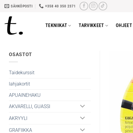
Skip
SÄHKÖPOSTI
+358 40 350 2371
to
content
TEKNIIKAT
TARVIKKEET
OHJEET 
OSASTOT
Taidekurssit
lahjakortit
APUAINEHAKU
AKVARELLI, GUASSI
AKRYYLI
GRAFIIKKA