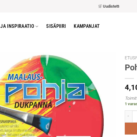
🛒
Uudistettu kassa
– nope
JA INSPIRAATIO
SISÄPIIRI
KAMPANJAT
ETUSI
Po
4,1
Toimit
1 varas
Pohja