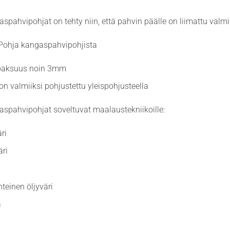
spahvipohjat on tehty niin, että pahvin päälle on liimattu val
 Pohja kangaspahvipohjista
paksuus noin 3mm
n valmiiksi pohjustettu yleispohjusteella
spahvipohjat soveltuvat maalaustekniikoille:
ri
ri
teinen öljyväri
a