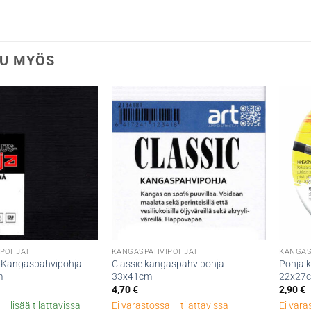
U MYÖS
POHJAT
KANGASPAHVIPOHJAT
KANGAS
 Kangaspahvipohja
Classic kangaspahvipohja
Pohja 
m
33x41cm
22x27
4,70
€
2,90
€
– lisää tilattavissa
Ei varastossa – tilattavissa
Ei vara