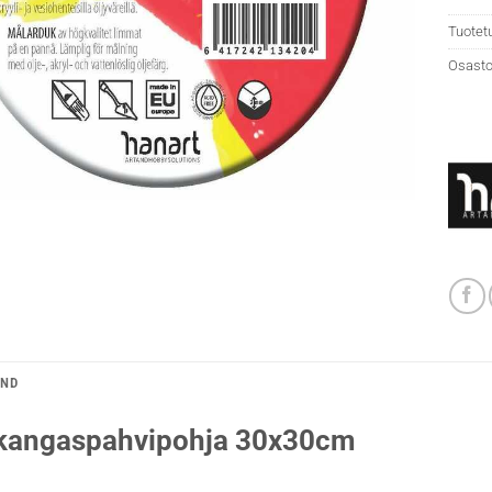
Tuotet
Osasto
AND
kangaspahvipohja 30x30cm