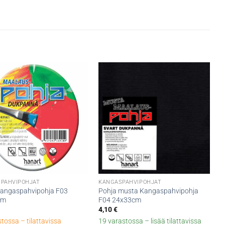
PAHVIPOHJAT
KANGASPAHVIPOHJAT
kangaspahvipohja F03
Pohja musta Kangaspahvipohja
cm
F04 24x33cm
4,10
€
stossa – tilattavissa
19 varastossa – lisää tilattavissa