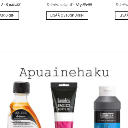
:
2–5 päivää
Toimitusaika:
5–18 päivää
Toimitu
OSKORIIN
LISÄÄ OSTOSKORIIN
LISÄ