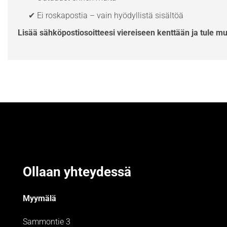
✔ Ei roskapostia – vain hyödyllistä sisältöä
Lisää sähköpostiosoitteesi viereiseen kenttään ja tule m
Ollaan yhteydessä
Myymälä
Sammontie 3