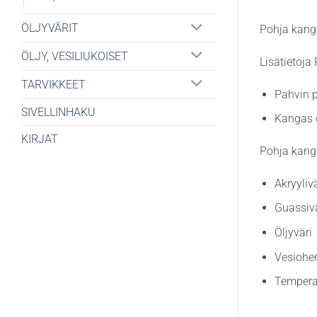
ÖLJYVÄRIT
Pohja kanga
ÖLJY, VESILIUKOISET
Lisätietoja
TARVIKKEET
Pahvin 
SIVELLINHAKU
Kangas o
KIRJAT
Pohja kanga
Akryylivä
Guassivä
Öljyväri
Vesiohen
Temper