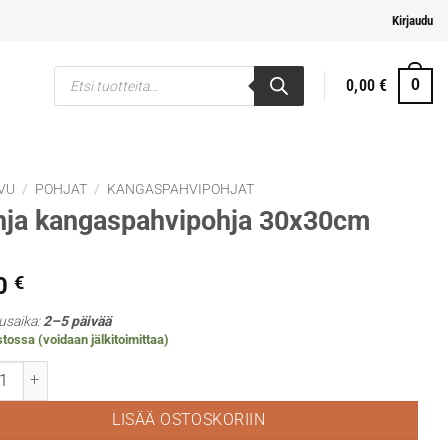
ampi ja helpompi maksaminen
Kirjaudu
Products
0,00
€
0
search
VU
/
POHJAT
/
KANGASPAHVIPOHJAT
hja kangaspahvipohja 30x30cm
0
€
usaika:
2–5 päivää
tossa (voidaan jälkitoimittaa)
 kangaspahvipohja 30x30cm määrä
LISÄÄ OSTOSKORIIN