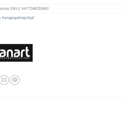
unnus (SKU):
6417248235660
:
Kangaspahvipohjat