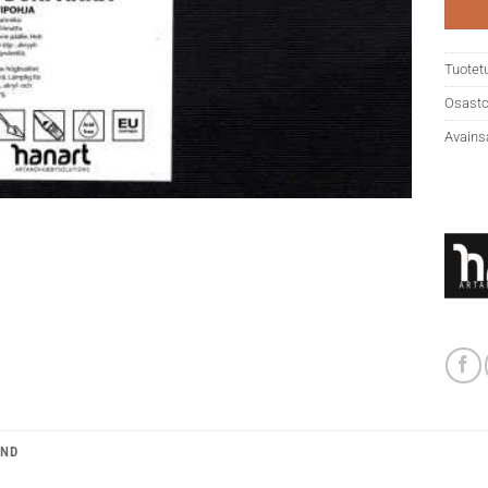
Tuotet
Osasto
Avains
AND