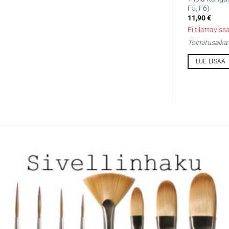
F5, F6)
11,90
€
Ei tilattaviss
Toimitusaika
LUE LISÄÄ