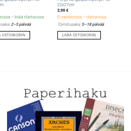
cm
22x27cm
2,90
€
tossa – lisää tilattavissa
Ei varastossa – tilattavissa
saika:
2–5 päivää
Toimitusaika:
5–18 päivää
Ä OSTOSKORIIN
LISÄÄ OSTOSKORIIN