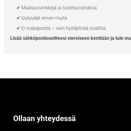
✔ Maalausvinkkejä ja tuotesuosituksia
✔ Uutuudet ennen muita
✔ Ei roskapostia – vain hyödyllistä sisältöä
Lisää sähköpostiosoitteesi viereiseen kenttään ja tule m
Ollaan yhteydessä