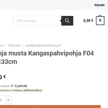
pi ja helpompi maksaminen
Kirjaudu
Products
0,00
€
0
search
VU
/
POHJAT
/
KANGASPAHVIPOHJAT
ja musta Kangaspahvipohja F04
x33cm
0
€
usaika:
2–5 päivää
stossa (voidaan jälkitoimittaa)
 musta Kangaspahvipohja F04 24x33cm määrä