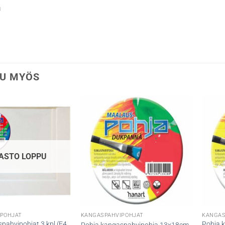
a
U MYÖS
ASTO LOPPU
POHJAT
KANGASPAHVIPOHJAT
KANGAS
pahvipohjat 3 kpl (F4,
Pohja 