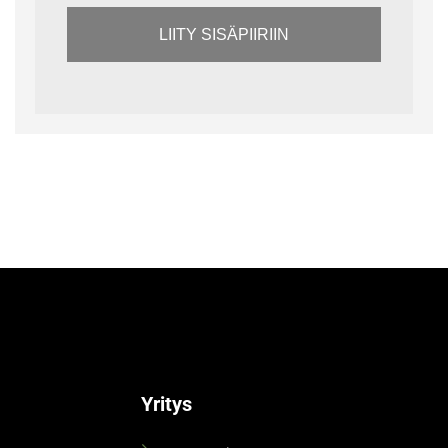
LIITY SISÄPIIRIIN
Yritys