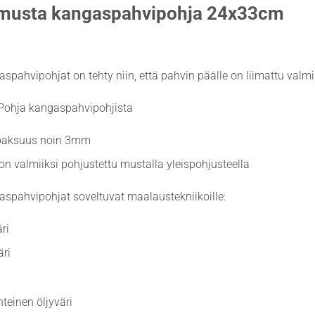
musta kangaspahvipohja 24x33cm
spahvipohjat on tehty niin, että pahvin päälle on liimattu val
 Pohja kangaspahvipohjista
paksuus noin 3mm
n valmiiksi pohjustettu mustalla yleispohjusteella
spahvipohjat soveltuvat maalaustekniikoille:
ri
ri
teinen öljyväri