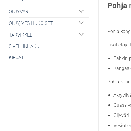
Pohja 
ÖLJYVÄRIT
ÖLJY, VESILIUKOISET
Pohja kanga
TARVIKKEET
Lisätietoja
SIVELLINHAKU
KIRJAT
Pahvin 
Kangas o
Pohja kanga
Akryylivä
Guassivä
Öljyväri
Vesiohen