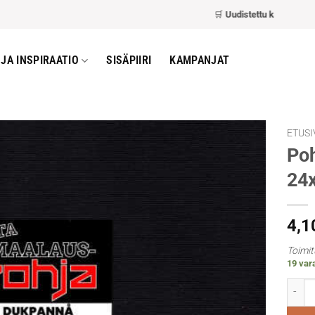
🛒
Uudistettu kassa
– nopeam
JA INSPIRAATIO
SISÄPIIRI
KAMPANJAT
ETUSI
Poh
24
4,1
Toimit
19 vara
Pohja