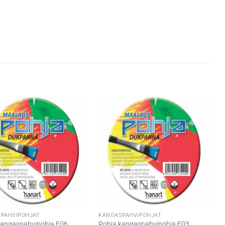
PAHVIPOHJAT
KANGASPAHVIPOHJAT
kangaspahvipohja F06
Pohja kangaspahvipohja F03