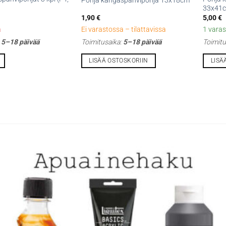
Pohja kangaspahvipohja 13x18cm
33x41
1,90
€
5,00
€
a
Ei varastossa – tilattavissa
1 varas
:
5–18 päivää
Toimitusaika:
5–18 päivää
Toimitu
LISÄÄ OSTOSKORIIN
LISÄ