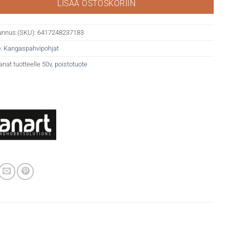
LISÄÄ OSTOSKORIIN
unnus (SKU):
6417248237183
:
Kangaspahvipohjat
anat tuotteelle
50v
,
poistotuote