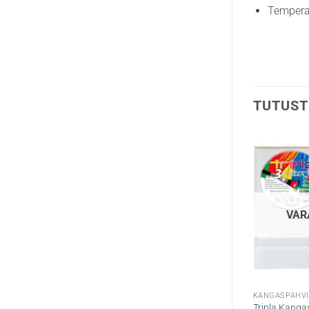
Temper
TUTUST
VAR
KANGASPAHVI
Tripla Kangas