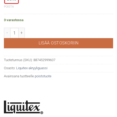
POISTA
3 varastossa
Liquitex akryyliguassi 590 Brilliant purple määrä
LISÄÄ OSTOSKORIIN
Tuotetunnus (SKU):
887452999607
Osasto:
Liquitex akryyliguassi
Avainsana tuotteelle
poistotuote