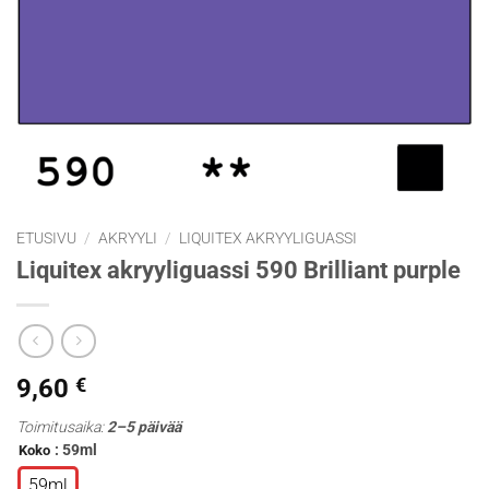
ETUSIVU
/
AKRYYLI
/
LIQUITEX AKRYYLIGUASSI
Liquitex akryyliguassi 590 Brilliant purple
9,60
€
Toimitusaika:
2–5 päivää
: 59ml
Koko
59ml