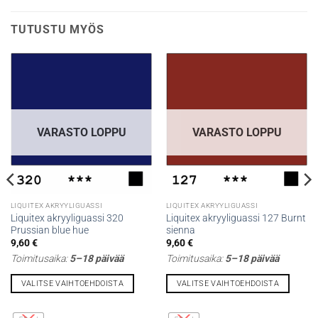
TUTUSTU MYÖS
VARASTO LOPPU
VARASTO LOPPU
LIQUITEX AKRYYLIGUASSI
LIQUITEX AKRYYLIGUASSI
Liquitex akryyliguassi 320
Liquitex akryyliguassi 127 Burnt
Prussian blue hue
sienna
9,60
€
9,60
€
Toimitusaika:
5–18 päivää
Toimitusaika:
5–18 päivää
VALITSE VAIHTOEHDOISTA
VALITSE VAIHTOEHDOISTA
Tällä
Tällä
tuotteella
tuotteella