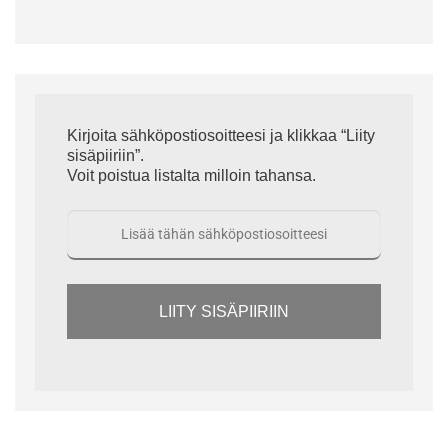
Kirjoita sähköpostiosoitteesi ja klikkaa “Liity
sisäpiiriin”.
Voit poistua listalta milloin tahansa.
LIITY SISÄPIIRIIN