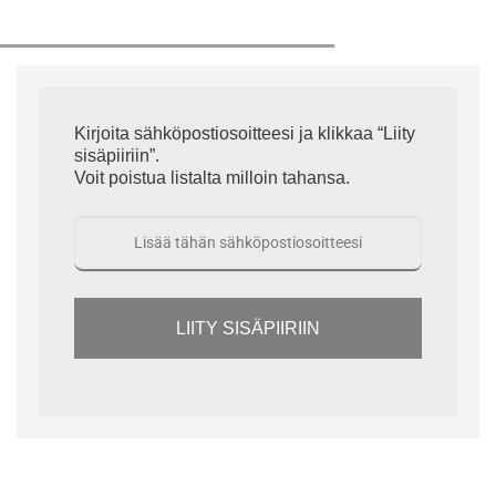
Kirjoita sähköpostiosoitteesi ja klikkaa “Liity
sisäpiiriin”.
Voit poistua listalta milloin tahansa.
LIITY SISÄPIIRIIN