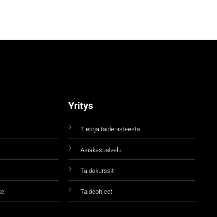
Yritys
Tietoja taidepisteestä
Asiakaspalvelu
Taidekurssit
ke
Taideohjeet