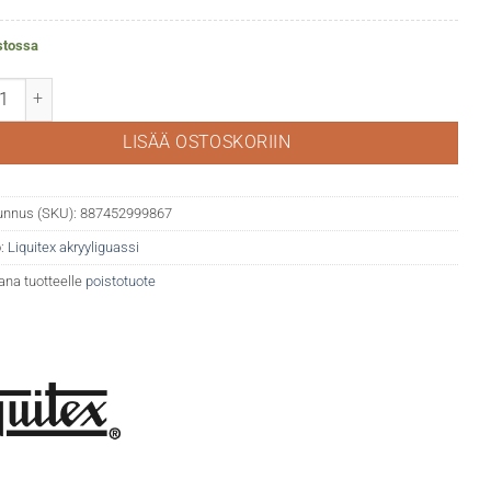
stossa
ex akryyliguassi 599 Neutral grey 5 määrä
LISÄÄ OSTOSKORIIN
unnus (SKU):
887452999867
:
Liquitex akryyliguassi
ana tuotteelle
poistotuote