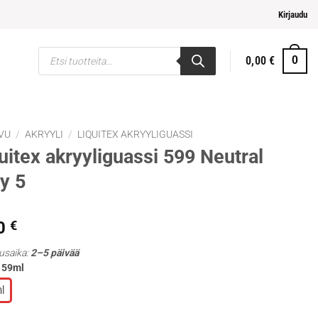
helpompi maksaminen
Kirjaudu
Products
0,00
€
0
search
VU
/
AKRYYLI
/
LIQUITEX AKRYYLIGUASSI
uitex akryyliguassi 599 Neutral
y 5
0
€
usaika:
2–5 päivää
: 59ml
l