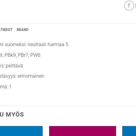
ÄTIEDOT
BRAND
mi suomeksi: neutraali harmaa 5
t: PBk9, PBr7, PW6
ys: peittävä
stävyys: erinomainen
hmä: 1
U MYÖS