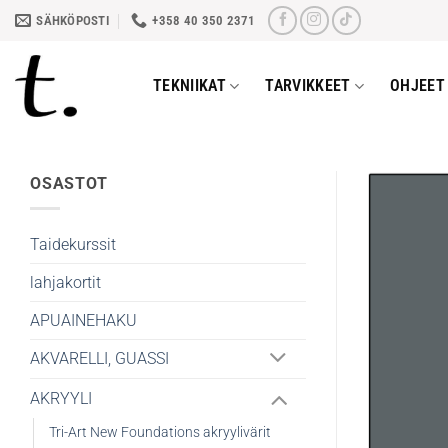
Skip
SÄHKÖPOSTI
+358 40 350 2371
to
content
TEKNIIKAT
TARVIKKEET
OHJEET 
OSASTOT
Taidekurssit
lahjakortit
APUAINEHAKU
AKVARELLI, GUASSI
AKRYYLI
Tri-Art New Foundations akryylivärit