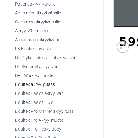
Paperit akryyliväreille
Apuaineet akryyliväreille
Siveltimet akryyliväreille
Akryylivärien setit
Amsterdam akryylivärit
LB Flashe vinyyliväri
DR Cryla professional akryylivärit
DR System3 akryylivärit
DR FW akryylimuste
Liquitex akryyliguassi
Liquitex Basics akryyliväri
Liquitex Basics Fluid
Liquitex Pro Marker akryylitussi
Liquitex Pro Akryylimuste
Liquitex Pro Heavy Body