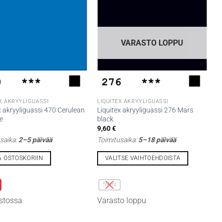
VARASTO LOPPU
EX AKRYYLIGUASSI
LIQUITEX AKRYYLIGUASSI
x akryyliguassi 470 Cerulean
Liquitex akryyliguassi 276 Mars
e
black
9,60
€
saika:
2–5 päivää
Toimitusaika:
5–18 päivää
Ä OSTOSKORIIN
VALITSE VAIHTOEHDOISTA
Tällä
lla
tuotteella
59ml
on
stossa
Varasto loppu
i
useampi
lma.
muunnelma.