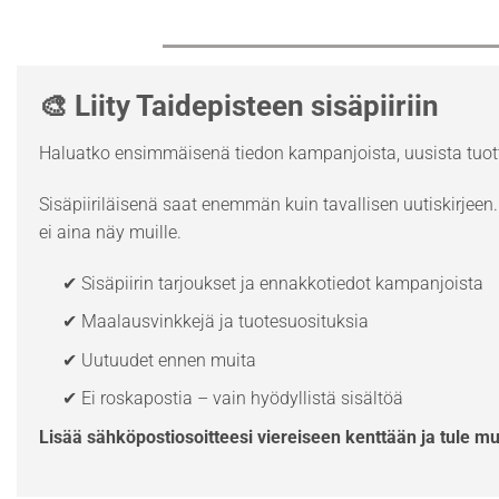
🎨 Liity Taidepisteen sisäpiiriin
Haluatko ensimmäisenä tiedon kampanjoista, uusista tuott
Sisäpiiriläisenä saat enemmän kuin tavallisen uutiskirjeen. 
ei aina näy muille.
✔ Sisäpiirin tarjoukset ja ennakkotiedot kampanjoista
✔ Maalausvinkkejä ja tuotesuosituksia
✔ Uutuudet ennen muita
✔ Ei roskapostia – vain hyödyllistä sisältöä
Lisää sähköpostiosoitteesi viereiseen kenttään ja tule m