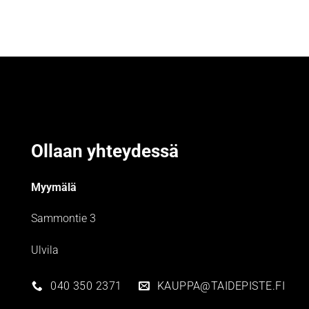
Ollaan yhteydessä
Myymälä
Sammontie 3
Ulvila
040 350 2371
KAUPPA@TAIDEPISTE.FI