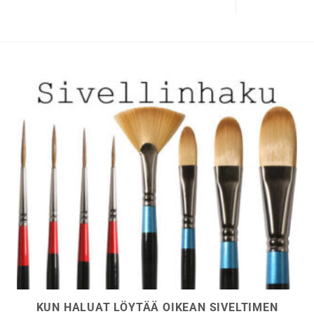
Voit
tehdä
valinnat
tuotteen
sivulla.
KUN HALUAT LÖYTÄÄ OIKEAN SIVELTIMEN