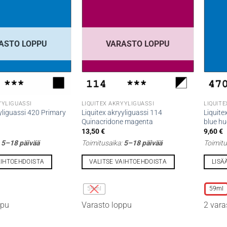
ASTO LOPPU
VARASTO LOPPU
YYLIGUASSI
LIQUITEX AKRYYLIGUASSI
LIQUIT
yliguassi 420 Primary
Liquitex akryyliguassi 114
Liquite
Quinacridone magenta
blue hu
13,50
€
9,60
€
:
5–18 päivää
Toimitusaika:
5–18 päivää
Toimitu
AIHTOEHDOISTA
VALITSE VAIHTOEHDOISTA
LISÄ
Tällä
Tällä
tuotteella
tuottee
59ml
59ml
on
on
ppu
Varasto loppu
2 vara
useampi
useamp
muunnelma.
muunne