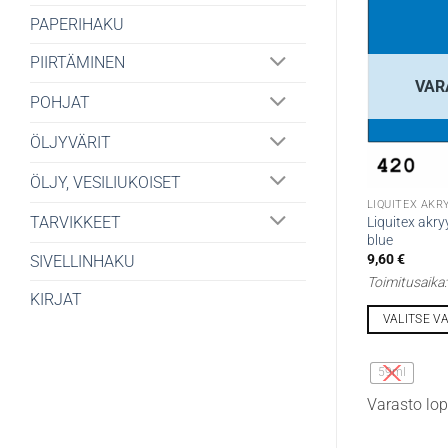
PAPERIHAKU
PIIRTÄMINEN
VAR
POHJAT
ÖLJYVÄRIT
ÖLJY, VESILIUKOISET
LIQUITEX AKR
TARVIKKEET
Liquitex akry
blue
9,60
€
SIVELLINHAKU
Toimitusaika
KIRJAT
VALITSE V
Tällä
tuotteella
59ml
on
Varasto lo
useampi
muunnelma.