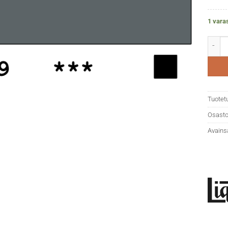
1 vara
Liquit
Tuotet
Osasto
Avains