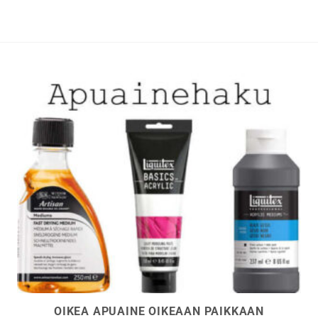
Voit
Voit
tehdä
tehdä
valinnat
valinna
tuotteen
tuottee
sivulla.
sivulla.
OIKEA APUAINE OIKEAAN PAIKKAAN