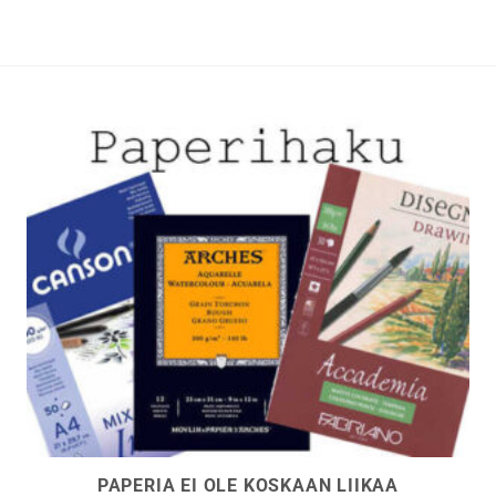
Voit
tehdä
t
valinnat
n
tuotteen
sivulla.
PAPERIA EI OLE KOSKAAN LIIKAA