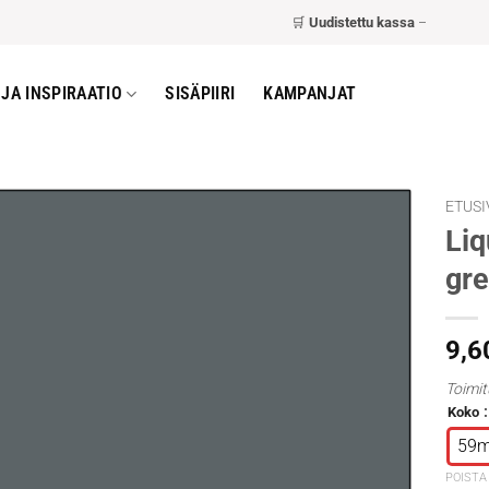
🛒
Uudistettu kassa
– nopeampi ja 
JA INSPIRAATIO
SISÄPIIRI
KAMPANJAT
ETUSI
Liq
gre
9,6
Toimit
Koko
59m
POISTA