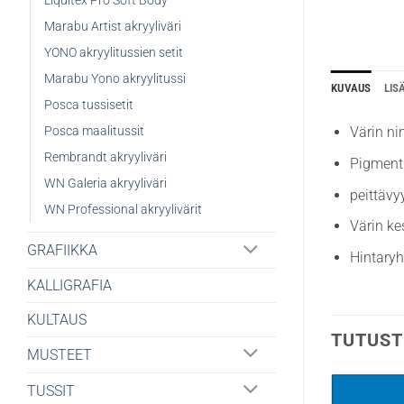
Liquitex Pro Soft Body
Marabu Artist akryyliväri
YONO akryylitussien setit
Marabu Yono akryylitussi
KUVAUS
LIS
Posca tussisetit
Posca maalitussit
Värin ni
Rembrandt akryyliväri
Pigmenti
WN Galeria akryyliväri
peittävy
WN Professional akryylivärit
Värin ke
GRAFIIKKA
Hintary
KALLIGRAFIA
KULTAUS
TUTUST
MUSTEET
TUSSIT