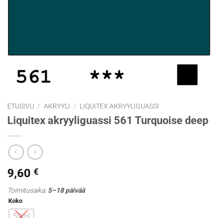
ETUSIVU
/
AKRYYLI
/
LIQUITEX AKRYYLIGUASSI
Liquitex akryyliguassi 561 Turquoise deep
9,60
€
Toimitusaika:
5–18 päivää
Koko
59ml