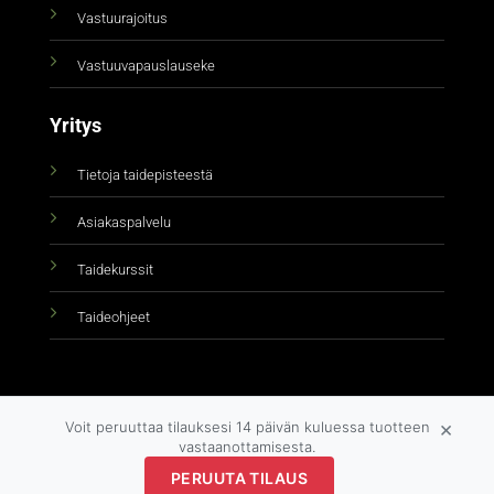
Vastuurajoitus
Vastuuvapauslauseke
Yritys
Tietoja taidepisteestä
Asiakaspalvelu
Taidekurssit
Taideohjeet
×
Voit peruuttaa tilauksesi 14 päivän kuluessa tuotteen
vastaanottamisesta.
PERUUTA TILAUS
Copyright 2026 ©
taidepiste.fi