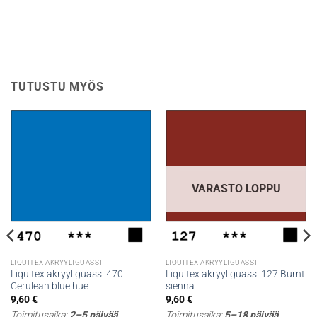
TUTUSTU MYÖS
VARASTO LOPPU
LIQUITEX AKRYYLIGUASSI
LIQUITEX AKRYYLIGUASSI
Liquitex akryyliguassi 470
Liquitex akryyliguassi 127 Burnt
Cerulean blue hue
sienna
9,60
€
9,60
€
Toimitusaika:
2–5 päivää
Toimitusaika:
5–18 päivää