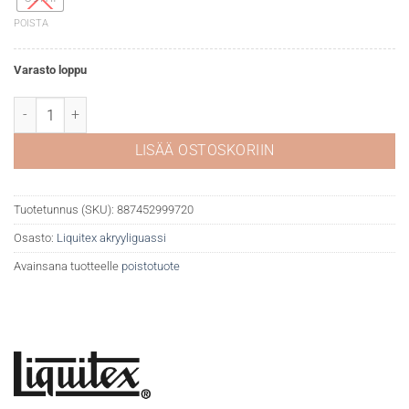
POISTA
Varasto loppu
Liquitex akryyliguassi 561 Turquoise deep määrä
LISÄÄ OSTOSKORIIN
Tuotetunnus (SKU):
887452999720
Osasto:
Liquitex akryyliguassi
Avainsana tuotteelle
poistotuote