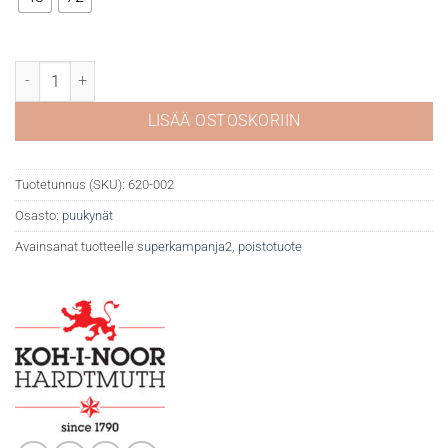
KOH Polycolor värikynät metallirasiassa määrä
LISÄÄ OSTOSKORIIN
Tuotetunnus (SKU):
620-002
Osasto:
puukynät
Avainsanat tuotteelle
superkampanja2
,
poistotuote