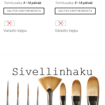
Toimitusaika:
5–18 päivää
Toimitusaika:
5–18 päivää
VALITSE VAIHTOEHDOISTA
VALITSE VAIHTOEHDOISTA
Tällä
Tällä
tuotteella
tuotteella
75ml
75ml
on
on
Varasto loppu
Varasto loppu
useampi
useampi
muunnelma.
muunnelma.
Voit
Voit
tehdä
tehdä
valinnat
valinnat
tuotteen
tuotteen
sivulla.
sivulla.