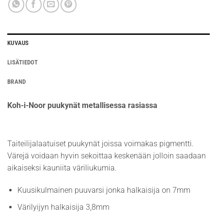
KUVAUS
LISÄTIEDOT
BRAND
Koh-i-Noor puukynät metallisessa rasiassa
Taiteilijalaatuiset puukynät joissa voimakas pigmentti.
Värejä voidaan hyvin sekoittaa keskenään jolloin saadaan
aikaiseksi kauniita väriliukumia.
Kuusikulmainen puuvarsi jonka halkaisija on 7mm
Värilyijyn halkaisija 3,8mm