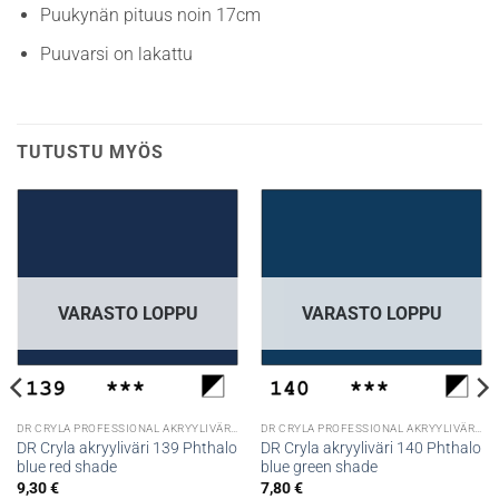
Puukynän pituus noin 17cm
Puuvarsi on lakattu
TUTUSTU MYÖS
VARASTO LOPPU
VARASTO LOPPU
DR CRYLA PROFESSIONAL AKRYYLIVÄRIT
DR CRYLA PROFESSIONAL AKRYYLIVÄRIT
DR Cryla akryyliväri 139 Phthalo
DR Cryla akryyliväri 140 Phthalo
blue red shade
blue green shade
9,30
€
7,80
€