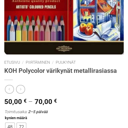
ETUSIVU
/
PIIRTÄMINEN
/
PUUKYNÄT
KOH Polycolor värikynät metallirasiassa
Hintaluokka:
50,00
€
–
70,00
€
50,00 €
Toimitusaika:
2–5 päivää
-
kynien määrä
70,00 €
48
72