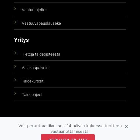
Vastuurajoitus
Vastuuvapauslauseke
Yritys
Tietoja taidepisteestä
Asiakaspalvelu
Taidekurssit
Taideohjeet
×
Voit peruuttaa tilauksesi 14 päivän kuluessa tuotteen
vastaanottamisesta.