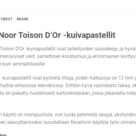
ÄTIEDOT
BRAND
Noor Toison D’Or -kuivapastellit
Toison D’Or -kuivapastellit ovat taiteilijoiden suosikkeja, ja hyv
intensiiviset värit, samettinen koostumus ja erinomainen levittyvy
lle kuin ammattilaisille.
 -kuivapastellit ovat pyöreitä liituja, joiden halkaisija on 12 mm 
 hallita erilaisissa tekniikoissa. Erittäin hyvä valonkesto takaa, 
itu on pakattu huolellisesti kartonkirasiaan, jossa jokaisella liid
en käyttö on monipuolista: voit luoda pehmeitä sävyjä, yksityisko
en saavuttamiseksi suositellaan fiksatiivin käyttöä työn viimeis
et: