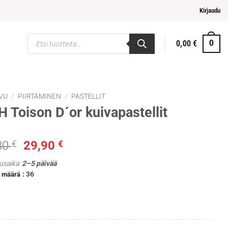
ja helpompi maksaminen
Kirjaudu
Products
0,00
€
0
search
VU
/
PIIRTÄMINEN
/
PASTELLIT
 Toison D´or kuivapastellit
Alkuperäinen
Nykyinen
30
€
29,90
€
hinta
hinta
usaika:
2–5 päivää
oli:
on:
: 36
n määrä
41,30 €.
29,90 €.