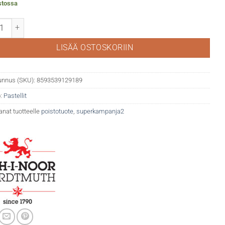
stossa
ison D´or kuivapastellit määrä
LISÄÄ OSTOSKORIIN
unnus (SKU):
8593539129189
:
Pastellit
anat tuotteelle
poistotuote
,
superkampanja2