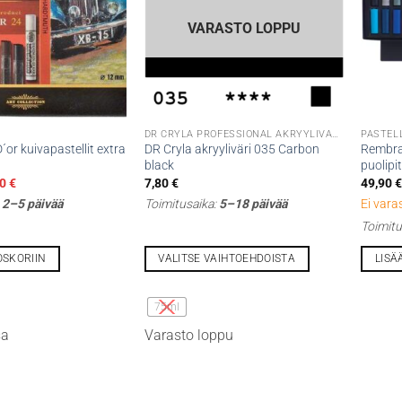
VARASTO LOPPU
DR CRYLA PROFESSIONAL AKRYYLIVÄRIT
PASTEL
or kuivapastellit extra
DR Cryla akryyliväri 035 Carbon
Rembran
black
puolipit
peräinen
Nykyinen
00
€
7,80
€
49,90
a
hinta
:
2–5 päivää
Toimitusaika:
5–18 päivää
Ei vara
on:
0 €.
45,00 €.
Toimitu
OSKORIIN
VALITSE VAIHTOEHDOISTA
LISÄ
Tällä
tuotteella
75ml
on
sa
Varasto loppu
useampi
muunnelma.
Voit