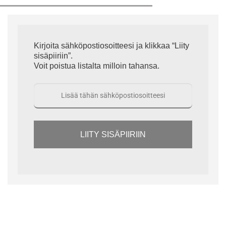
Kirjoita sähköpostiosoitteesi ja klikkaa “Liity
sisäpiiriin”.
Voit poistua listalta milloin tahansa.
LIITY SISÄPIIRIIN