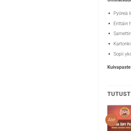
Pyöreä l
Erittäin
Samettin
Kartonki
Sopii yks
Kuivapastel
TUTUST
Ale!