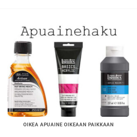
tehdä
valinnat
tuotteen
sivulla.
OIKEA APUAINE OIKEAAN PAIKKAAN