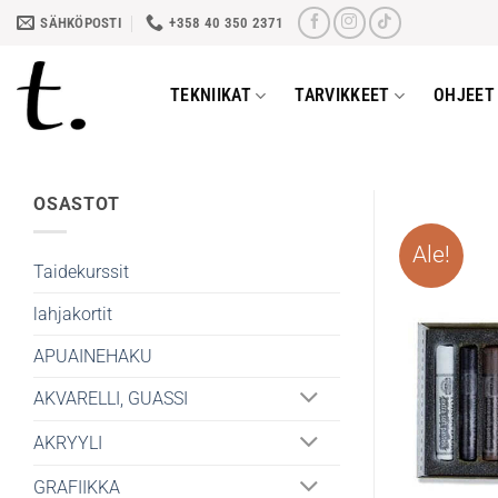
Skip
SÄHKÖPOSTI
+358 40 350 2371
to
content
TEKNIIKAT
TARVIKKEET
OHJEET 
OSASTOT
Ale!
Taidekurssit
lahjakortit
APUAINEHAKU
AKVARELLI, GUASSI
AKRYYLI
GRAFIIKKA