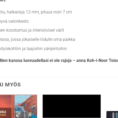
iitu, halkaisija 12 mm, pituus noin 7 cm
 hyvä valonkesto
en koostumus ja intensiiviset värit
rasia, jossa jokaiselle liidulle oma paikka
ityiskohtiin ja laajoihin väripintoihin
lien kanssa luovuudellasi ei ole rajoja – anna Koh-i-Noor Toiso
U MYÖS