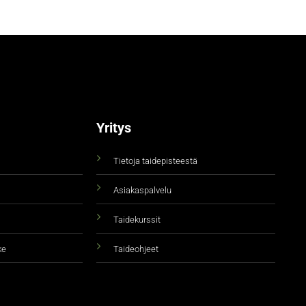
Yritys
Tietoja taidepisteestä
Asiakaspalvelu
Taidekurssit
ke
Taideohjeet