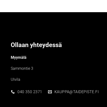
Ollaan yhteydessä
Myymälä
Sammontie 3
Ulvila
040 350 2371
KAUPPA@TAIDEPISTE.FI