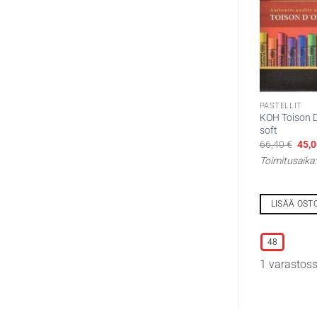
PASTELLIT
KOH Toison D´
soft
Alku
66,40
€
45,
hint
Toimitusaika
oli:
66,4
LISÄÄ OST
Tällä
tuotteella
48
on
1 varastos
useampi
muunnelma.
Voit