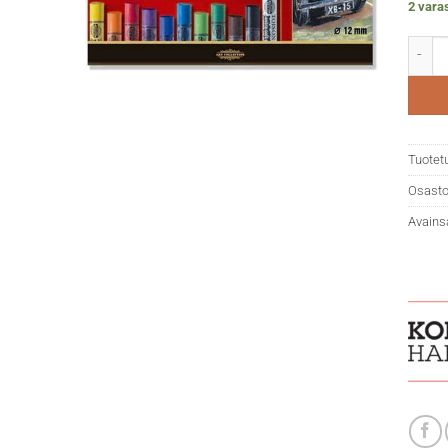
2 vara
KOH To
Tuotet
Osasto
Avains