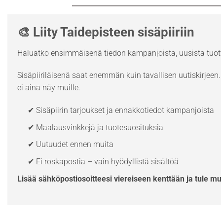
🎨 Liity Taidepisteen sisäpiiriin
Haluatko ensimmäisenä tiedon kampanjoista, uusista tuott
Sisäpiiriläisenä saat enemmän kuin tavallisen uutiskirjeen. 
ei aina näy muille.
✔ Sisäpiirin tarjoukset ja ennakkotiedot kampanjoista
✔ Maalausvinkkejä ja tuotesuosituksia
✔ Uutuudet ennen muita
✔ Ei roskapostia – vain hyödyllistä sisältöä
Lisää sähköpostiosoitteesi viereiseen kenttään ja tule m