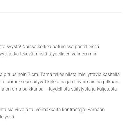
ästä syystä! Näissä korkealaatuisissa pastelleissa
ys, jotka tekevät niistä täydellisen välineen niin
ja pituus noin 7 cm. Tämä tekee niistä miellyttäviä käsitellä
että luomuksesi säilyvät kirkkaina ja elinvoimaisina pitkään.
ulla on oma paikkansa – täydellistä säilytystä ja kuljetusta
htaisia viivoja tai voimakkaita kontrasteja. Parhaan
telyssä.