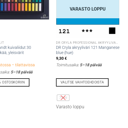
VARASTO LOPPU
LIT
DR CRYLA PROFESSIONAL AKRYYLIVÄRIT
dt kuivaliidut 30
DR Cryla akryyliväri 121 Manganese
kää, yleisvärit
blue (hue)
€
9,30
€
stossa – tilattavissa
Toimitusaika:
5–18 päivää
saika:
5–18 päivää
Ä OSTOSKORIIN
VALITSE VAIHTOEHDOISTA
Tällä
tuotteella
75ml
on
Varasto loppu
useampi
muunnelma.
Voit