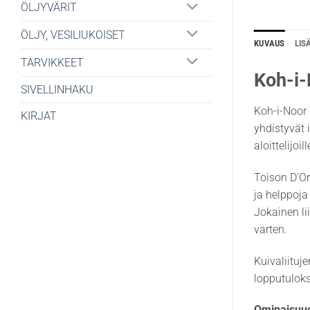
ÖLJYVÄRIT
ÖLJY, VESILIUKOISET
KUVAUS
LIS
TARVIKKEET
Koh-i-
SIVELLINHAKU
Koh-i-Noor 
KIRJAT
yhdistyvät 
aloittelijoi
Toison D’Or
ja helppoja
Jokainen li
varten.
Kuivaliituj
lopputuloks
Ominaisuud