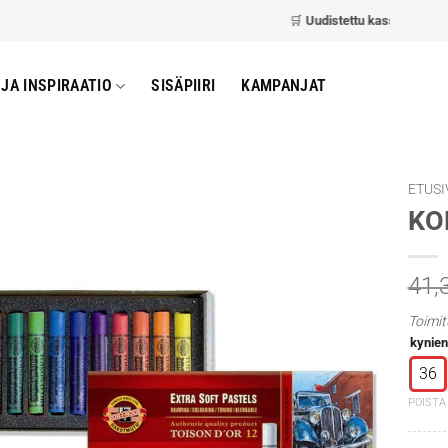
🛒
Uudistettu kassa
– nopeampi 
JA INSPIRAATIO
SISÄPIIRI
KAMPANJAT
ETUSI
KOH
41,
Toimit
kynie
36
POISTA