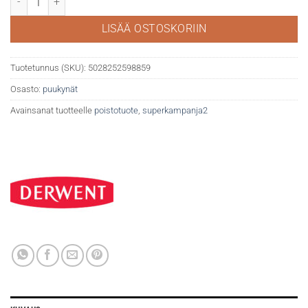
LISÄÄ OSTOSKORIIN
Tuotetunnus (SKU):
5028252598859
Osasto:
puukynät
Avainsanat tuotteelle
poistotuote
,
superkampanja2