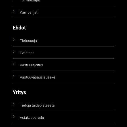
Toimitusajat
Kampanjat
Ehdot
Tietosuoja
Evästeet
Vastuurajoitus
Vastuuvapauslauseke
Yritys
Tietoja taidepisteestä
Asiakaspalvelu