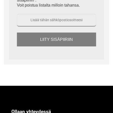
sisäpiiriin”.
Voit poistua listalta milloin tahansa.
LIITY SISÄPIIRIIN
Ollaan yhteydessä