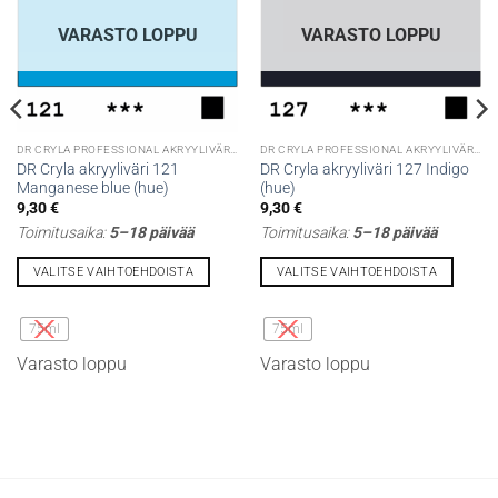
VARASTO LOPPU
VARASTO LOPPU
DR CRYLA PROFESSIONAL AKRYYLIVÄRIT
DR CRYLA PROFESSIONAL AKRYYLIVÄRIT
DR Cryla akryyliväri 121
DR Cryla akryyliväri 127 Indigo
Manganese blue (hue)
(hue)
9,30
€
9,30
€
Toimitusaika:
5–18 päivää
Toimitusaika:
5–18 päivää
VALITSE VAIHTOEHDOISTA
VALITSE VAIHTOEHDOISTA
Tällä
Tällä
tuotteella
tuotteella
75ml
75ml
on
on
Varasto loppu
Varasto loppu
useampi
useampi
muunnelma.
muunnelma.
Voit
Voit
tehdä
tehdä
valinnat
valinnat
tuotteen
tuotteen