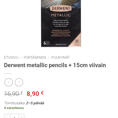
ETUSIVU
/
PIIRTÄMINEN
/
PUUKYNÄT
Derwent metallic pencils + 15cm viivain
Alkuperäinen
Nykyinen
16,90
€
8,90
€
hinta
hinta
Toimitusaika:
2–5 päivää
oli:
on:
4 varastossa
16,90 €.
8,90 €.
Derwent metallic pencils + 15cm viivain määrä