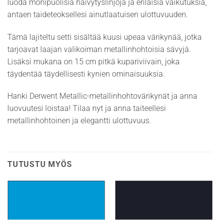
luoda monipuolisia häivytyslinjoja ja erilaisia vaikutuksia,
antaen taideteoksellesi ainutlaatuisen ulottuvuuden.
Tämä lajiteltu setti sisältää kuusi upeaa värikynää, jotka
tarjoavat laajan valikoiman metallinhohtoisia sävyjä.
Lisäksi mukana on 15 cm pitkä kupariviivain, joka
täydentää täydellisesti kynien ominaisuuksia.
Hanki Derwent Metallic-metallinhohtovärikynät ja anna
luovuutesi loistaa! Tilaa nyt ja anna taiteellesi
metallinhohtoinen ja elegantti ulottuvuus.
TUTUSTU MYÖS