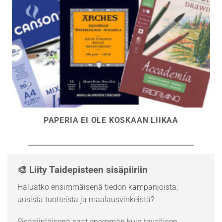
PAPERIA EI OLE KOSKAAN LIIKAA
🎨 Liity Taidepisteen sisäpiiriin
Haluatko ensimmäisenä tiedon kampanjoista,
uusista tuotteista ja maalausvinkeistä?
Sisäpiiriläisenä saat enemmän kuin tavallisen