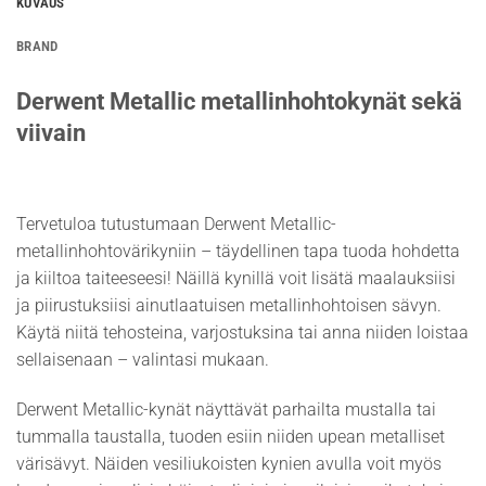
KUVAUS
BRAND
Derwent Metallic metallinhohtokynät sekä
viivain
Tervetuloa tutustumaan Derwent Metallic-
metallinhohtovärikyniin – täydellinen tapa tuoda hohdetta
ja kiiltoa taiteeseesi! Näillä kynillä voit lisätä maalauksiisi
ja piirustuksiisi ainutlaatuisen metallinhohtoisen sävyn.
Käytä niitä tehosteina, varjostuksina tai anna niiden loistaa
sellaisenaan – valintasi mukaan.
Derwent Metallic-kynät näyttävät parhailta mustalla tai
tummalla taustalla, tuoden esiin niiden upean metalliset
värisävyt. Näiden vesiliukoisten kynien avulla voit myös