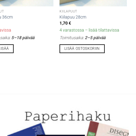
UUT
KIILAPUUT
uu 36cm
Kiilapuu 28cm
1,70
€
tavissa
4 varastossa – lisää tilattavissa
saika:
5–18 päivää
Toimitusaika:
2–5 päivää
LISÄÄ
LISÄÄ OSTOSKORIIN