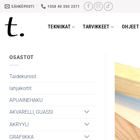
Skip
SÄHKÖPOSTI
+358 40 350 2371
to
content
TEKNIIKAT
TARVIKKEET
OHJEET 
OSASTOT
Taidekurssit
lahjakortit
APUAINEHAKU
AKVARELLI, GUASSI
AKRYYLI
GRAFIIKKA