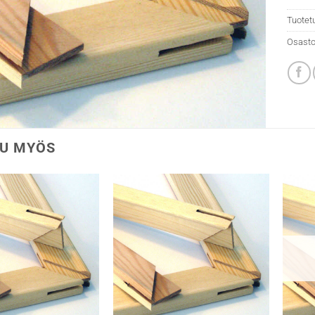
Tuotet
Osasto
U MYÖS