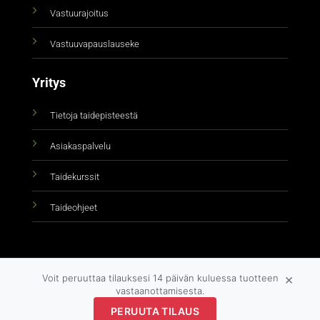
Vastuurajoitus
Vastuuvapauslauseke
Yritys
Tietoja taidepisteestä
Asiakaspalvelu
Taidekurssit
Taideohjeet
×
Voit peruuttaa tilauksesi 14 päivän kuluessa tuotteen
vastaanottamisesta.
PERUUTA TILAUS
Copyright 2026 ©
taidepiste.fi