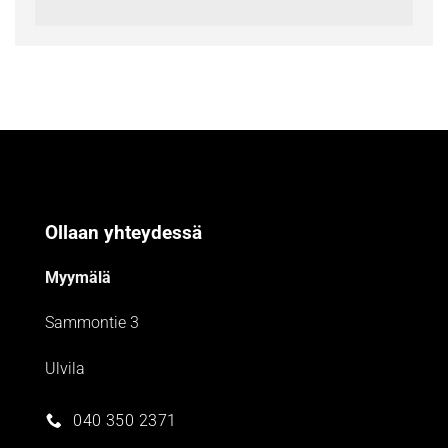
Ollaan yhteydessä
Myymälä
Sammontie 3
Ulvila
040 350 2371