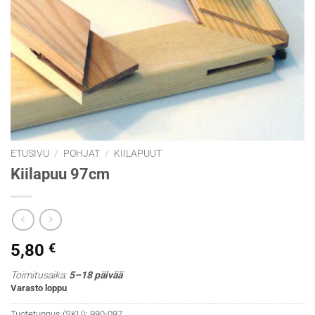
ETUSIVU
/
POHJAT
/
KIILAPUUT
Kiilapuu 97cm
5,80
€
Toimitusaika:
5–18 päivää
Varasto loppu
Tuotetunnus (SKU):
990-097