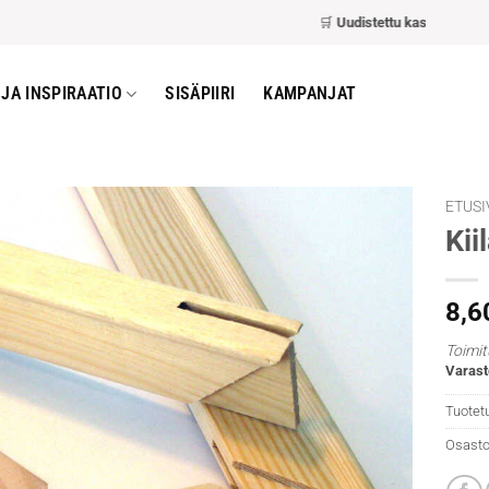
🛒
Uudistettu kassa
– nopeampi
JA INSPIRAATIO
SISÄPIIRI
KAMPANJAT
ETUSI
Kii
8,6
Toimit
Varast
Tuotet
Osasto