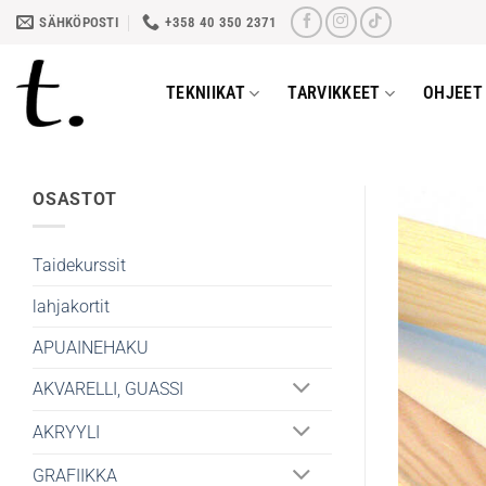
Skip
SÄHKÖPOSTI
+358 40 350 2371
to
content
TEKNIIKAT
TARVIKKEET
OHJEET 
OSASTOT
Taidekurssit
lahjakortit
APUAINEHAKU
AKVARELLI, GUASSI
AKRYYLI
GRAFIIKKA