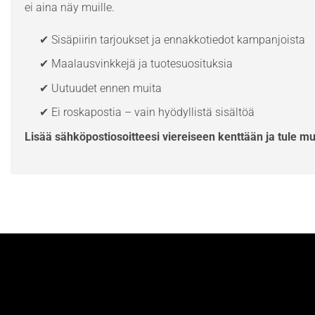
ei aina näy muille.
✔ Sisäpiirin tarjoukset ja ennakkotiedot kampanjoista
✔ Maalausvinkkejä ja tuotesuosituksia
✔ Uutuudet ennen muita
✔ Ei roskapostia – vain hyödyllistä sisältöä
Lisää sähköpostiosoitteesi viereiseen kenttään ja tule m