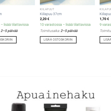
KIILAPUUT
KIILAP
cm
Kiilapuu 37cm
Kiilap
2,20
€
1,70
€
– lisää tilattavissa
10 varastossa – lisää tilattavissa
9 varas
:
2–5 päivää
Toimitusaika:
2–5 päivää
Toimitu
OSKORIIN
LISÄÄ OSTOSKORIIN
LISÄ