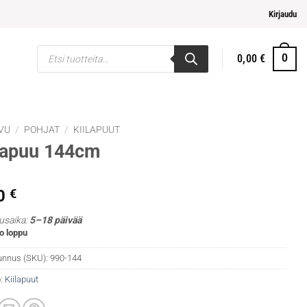
 ja helpompi maksaminen
Kirjaudu
Products
0,00
€
0
search
VU
/
POHJAT
/
KIILAPUUT
lapuu 144cm
0
€
usaika:
5–18 päivää
o loppu
unnus (SKU):
990-144
:
Kiilapuut