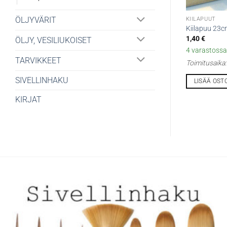
ÖLJYVÄRIT
KIILAPUUT
Kiilapuu 23
1,40
€
ÖLJY, VESILIUKOISET
4 varastossa 
TARVIKKEET
Toimitusaika
SIVELLINHAKU
LISÄÄ OST
KIRJAT