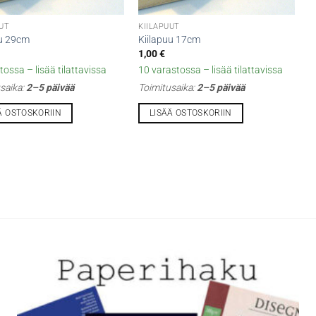
UUT
KIILAPUUT
uu 29cm
Kiilapuu 17cm
1,00
€
tossa – lisää tilattavissa
10 varastossa – lisää tilattavissa
saika:
2–5 päivää
Toimitusaika:
2–5 päivää
Ä OSTOSKORIIN
LISÄÄ OSTOSKORIIN