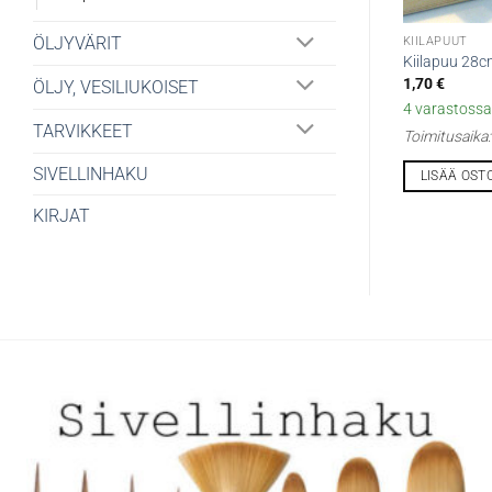
ÖLJYVÄRIT
KIILAPUUT
Kiilapuu 28
1,70
€
ÖLJY, VESILIUKOISET
4 varastossa 
TARVIKKEET
Toimitusaika
SIVELLINHAKU
LISÄÄ OST
KIRJAT