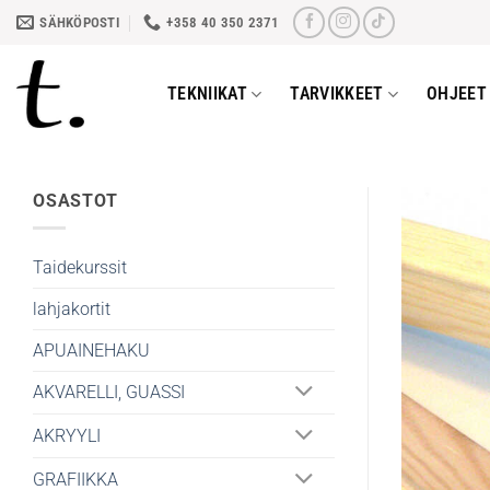
Skip
SÄHKÖPOSTI
+358 40 350 2371
to
content
TEKNIIKAT
TARVIKKEET
OHJEET 
OSASTOT
Taidekurssit
lahjakortit
APUAINEHAKU
AKVARELLI, GUASSI
AKRYYLI
GRAFIIKKA