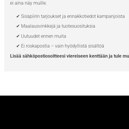
ei aina näy muille.
✔ Sisäpiirin tarjoukset ja ennakkotiedot kampanjoista
✔ Maalausvinkkejä ja tuotesuosituksia
✔ Uutuudet ennen muita
✔ Ei roskapostia – vain hyödyllistä sisältöä
Lisää sähköpostiosoitteesi viereiseen kenttään ja tule m