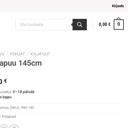
i ja helpompi maksaminen
Kirjaudu
Products
0,00
€
0
search
VU
/
POHJAT
/
KIILAPUUT
lapuu 145cm
0
€
usaika:
5–18 päivää
o loppu
unnus (SKU):
990-145
:
Kiilapuut