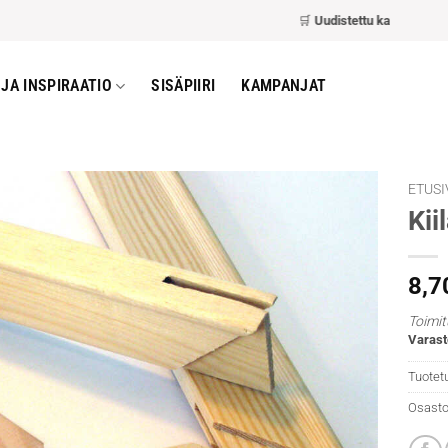
🛒
Uudistettu kassa
– nopeamp
JA INSPIRAATIO
SISÄPIIRI
KAMPANJAT
ETUSI
Kii
8,7
Toimit
Varast
Tuotet
Osasto