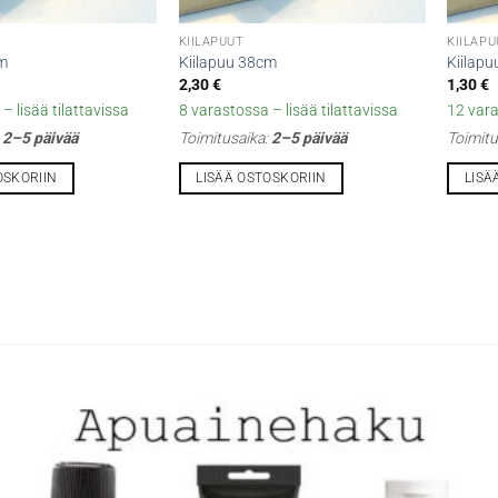
KIILAPUUT
KIILAP
cm
Kiilapuu 38cm
Kiilap
2,30
€
1,30
€
– lisää tilattavissa
8 varastossa – lisää tilattavissa
12 vara
:
2–5 päivää
Toimitusaika:
2–5 päivää
Toimitu
OSKORIIN
LISÄÄ OSTOSKORIIN
LISÄ