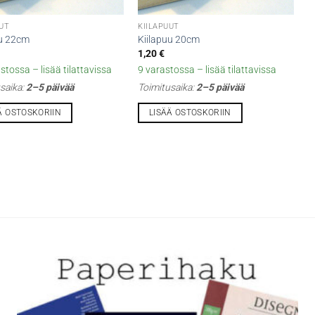
UUT
KIILAPUUT
uu 22cm
Kiilapuu 20cm
1,20
€
stossa – lisää tilattavissa
9 varastossa – lisää tilattavissa
saika:
2–5 päivää
Toimitusaika:
2–5 päivää
Ä OSTOSKORIIN
LISÄÄ OSTOSKORIIN