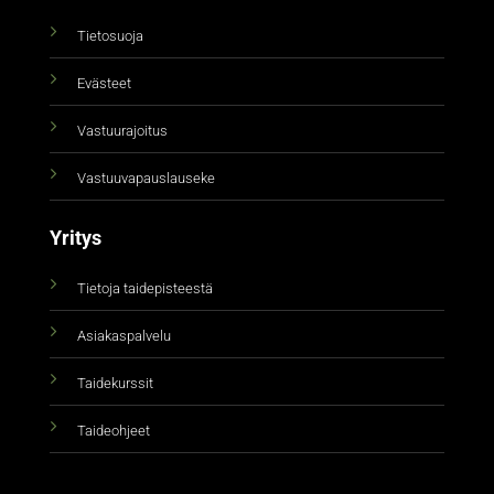
Tietosuoja
Evästeet
Vastuurajoitus
Vastuuvapauslauseke
Yritys
Tietoja taidepisteestä
Asiakaspalvelu
Taidekurssit
Taideohjeet