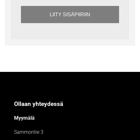
LIITY SISÄPIIRIIN
Ollaan yhteydessä
Myymälä
Sammontie 3