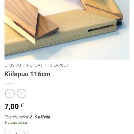
ETUSIVU
/
POHJAT
/
KIILAPUUT
Kiilapuu 116cm
7,00
€
Toimitusaika:
2–5 päivää
6 varastossa
Kiilapuu 116cm määrä