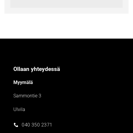
Ollaan yhteydessä
Myymälä
Sammontie 3
Ulvila
040 350 2371