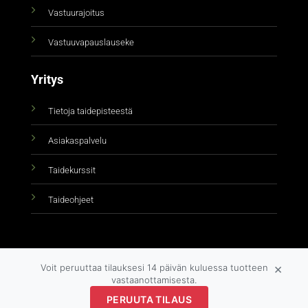
Vastuurajoitus
Vastuuvapauslauseke
Yritys
Tietoja taidepisteestä
Asiakaspalvelu
Taidekurssit
Taideohjeet
×
Voit peruuttaa tilauksesi 14 päivän kuluessa tuotteen
vastaanottamisesta.
PERUUTA TILAUS
Copyright 2026 ©
taidepiste.fi