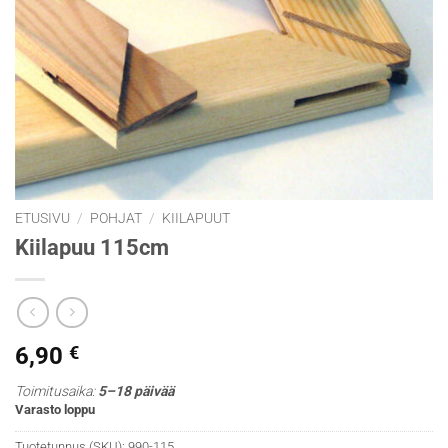
ETUSIVU
/
POHJAT
/
KIILAPUUT
Kiilapuu 115cm
6,90
€
Toimitusaika:
5–18 päivää
Varasto loppu
Tuotetunnus (SKU):
990-115