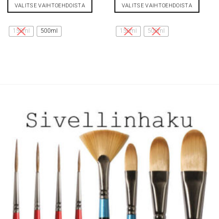
VALITSE VAIHTOEHDOISTA
VALITSE VAIHTOEHDOISTA
Tällä
Tällä
tuotteella
tuotteella
150ml
500ml
150ml
500ml
on
on
useampi
useampi
muunnelma.
muunnelma.
Voit
Voit
tehdä
tehdä
valinnat
valinnat
tuotteen
tuotteen
sivulla.
sivulla.