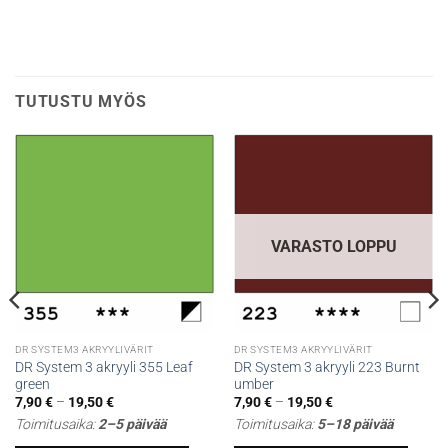
TUTUSTU MYÖS
VARASTO LOPPU
DR SYSTEM3 AKRYYLIVÄRIT
DR SYSTEM3 AKRYYLIVÄRIT
DR System 3 akryyli 355 Leaf
DR System 3 akryyli 223 Burnt
green
umber
Hintaluokka:
Hintaluokka:
7,90
€
–
19,50
€
7,90
€
–
19,50
€
7,90 €
7,90 €
Toimitusaika:
2–5 päivää
Toimitusaika:
5–18 päivää
-
-
19,50 €
19,50 €