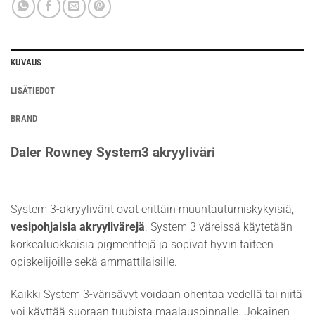
KUVAUS
LISÄTIEDOT
BRAND
Daler Rowney System3 akryyliväri
System 3-akryylivärit ovat erittäin muuntautumiskykyisiä,
vesipohjaisia akryylivärejä
. System 3 väreissä käytetään
korkealuokkaisia pigmenttejä ja sopivat hyvin taiteen
opiskelijoille sekä ammattilaisille.
Kaikki System 3-värisävyt voidaan ohentaa vedellä tai niitä
voi käyttää suoraan tuubista maalauspinnalle. Jokainen