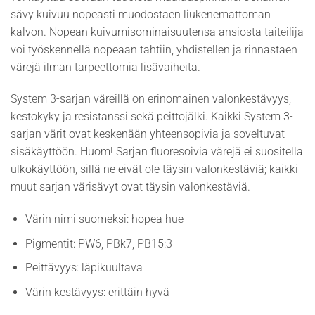
sävy kuivuu nopeasti muodostaen liukenemattoman
kalvon. Nopean kuivumisominaisuutensa ansiosta taiteilija
voi työskennellä nopeaan tahtiin, yhdistellen ja rinnastaen
värejä ilman tarpeettomia lisävaiheita.
System 3-sarjan väreillä on erinomainen valonkestävyys,
kestokyky ja resistanssi sekä peittojälki. Kaikki System 3-
sarjan värit ovat keskenään yhteensopivia ja soveltuvat
sisäkäyttöön. Huom! Sarjan fluoresoivia värejä ei suositella
ulkokäyttöön, sillä ne eivät ole täysin valonkestäviä; kaikki
muut sarjan värisävyt ovat täysin valonkestäviä.
Värin nimi suomeksi: hopea hue
Pigmentit: PW6, PBk7, PB15:3
Peittävyys: läpikuultava
Värin kestävyys: erittäin hyvä