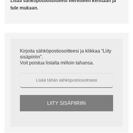
Lisää sähköpostiosoitteesi viereiseen kenttään ja
tule mukaan.
Kirjoita sähköpostiosoitteesi ja klikkaa “Liity
sisäpiiriin”.
Voit poistua listalta milloin tahansa.
LIITY SISÄPIIRIIN