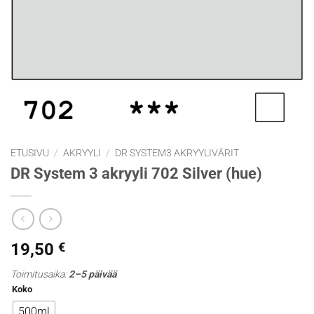
ETUSIVU
/
AKRYYLI
/
DR SYSTEM3 AKRYYLIVÄRIT
DR System 3 akryyli 702 Silver (hue)
19,50
€
Toimitusaika:
2–5 päivää
Koko
500ml