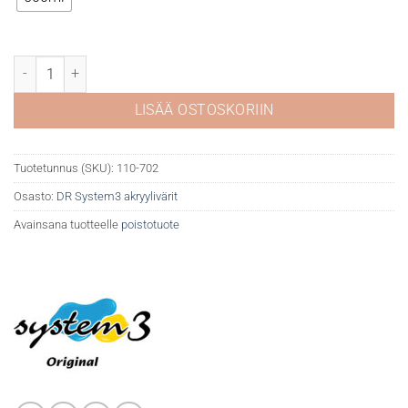
DR System 3 akryyli 702 Silver (hue) määrä
LISÄÄ OSTOSKORIIN
Tuotetunnus (SKU):
110-702
Osasto:
DR System3 akryylivärit
Avainsana tuotteelle
poistotuote