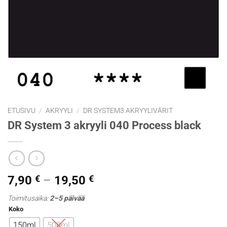
ETUSIVU
/
AKRYYLI
/
DR SYSTEM3 AKRYYLIVÄRIT
DR System 3 akryyli 040 Process black
Hintaluokka:
7,90
€
–
19,50
€
7,90 €
Toimitusaika:
2–5 päivää
-
Koko
19,50 €
150ml
500ml