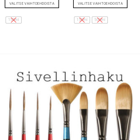
VALITSE VAIHTOEHDOISTA
VALITSE VAIHTOEHDOISTA
Tällä
Tällä
tuotteella
tuotteella
150ml
150ml
500ml
on
on
useampi
useampi
muunnelma.
muunnelma.
Voit
Voit
tehdä
tehdä
valinnat
valinnat
tuotteen
tuotteen
sivulla.
sivulla.