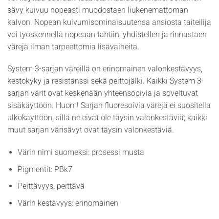
sävy kuivuu nopeasti muodostaen liukenemattoman
kalvon. Nopean kuivumisominaisuutensa ansiosta taiteilija
voi työskennellä nopeaan tahtiin, yhdistellen ja rinnastaen
värejä ilman tarpeettomia lisävaiheita.
System 3-sarjan väreillä on erinomainen valonkestävyys,
kestokyky ja resistanssi sekä peittojälki. Kaikki System 3-
sarjan värit ovat keskenään yhteensopivia ja soveltuvat
sisäkäyttöön. Huom! Sarjan fluoresoivia värejä ei suositella
ulkokäyttöön, sillä ne eivät ole täysin valonkestäviä; kaikki
muut sarjan värisävyt ovat täysin valonkestäviä.
Värin nimi suomeksi: prosessi musta
Pigmentit: PBk7
Peittävyys: peittävä
Värin kestävyys: erinomainen