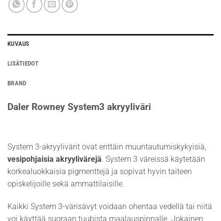
KUVAUS
LISÄTIEDOT
BRAND
Daler Rowney System3 akryyliväri
System 3-akryylivärit ovat erittäin muuntautumiskykyisiä,
vesipohjaisia akryylivärejä
. System 3 väreissä käytetään
korkealuokkaisia pigmenttejä ja sopivat hyvin taiteen
opiskelijoille sekä ammattilaisille.
Kaikki System 3-värisävyt voidaan ohentaa vedellä tai niitä
voi käyttää suoraan tuubista maalauspinnalle. Jokainen