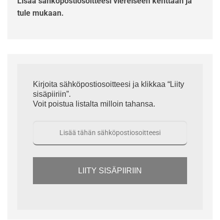
Lisää sähköpostiosoitteesi viereiseen kenttään ja
tule mukaan.
Kirjoita sähköpostiosoitteesi ja klikkaa “Liity
sisäpiiriin”.
Voit poistua listalta milloin tahansa.
LIITY SISÄPIIRIIN