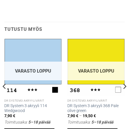
TUTUSTU MYÖS
VARASTO LOPPU
VARASTO LOPPU
DR SYSTEM3 AKRYYLIVÄRIT
DR SYSTEM3 AKRYYLIVÄRIT
DR System 3 akryyli 114
DR System 3 akryyli 368 Pale
Wedgwood
olive green
Hintaluokka:
7,90
€
7,90
€
–
19,50
€
7,90 €
Toimitusaika:
5–18 päivää
Toimitusaika:
5–18 päivää
-
19,50 €