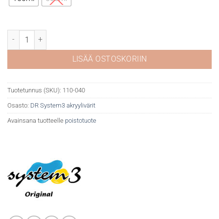
DR System 3 akryyli 040 Process black määrä
LISÄÄ OSTOSKORIIN
Tuotetunnus (SKU):
110-040
Osasto:
DR System3 akryylivärit
Avainsana tuotteelle
poistotuote