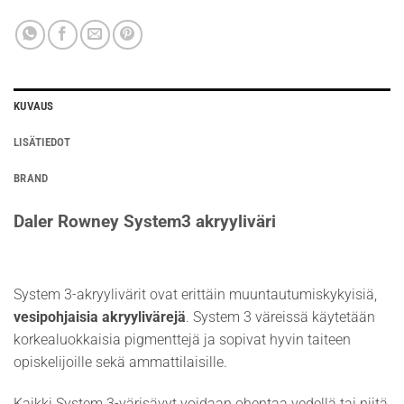
KUVAUS
LISÄTIEDOT
BRAND
Daler Rowney System3 akryyliväri
System 3-akryylivärit ovat erittäin muuntautumiskykyisiä,
vesipohjaisia akryylivärejä
. System 3 väreissä käytetään
korkealuokkaisia pigmenttejä ja sopivat hyvin taiteen
opiskelijoille sekä ammattilaisille.
Kaikki System 3-värisävyt voidaan ohentaa vedellä tai niitä