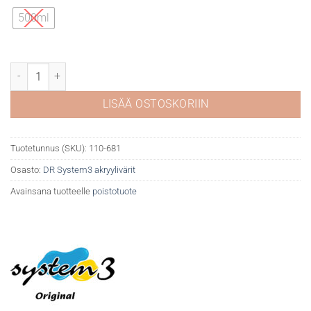
500ml
DR System 3 akryyli 681 Fluorescent yellow määrä
LISÄÄ OSTOSKORIIN
Tuotetunnus (SKU):
110-681
Osasto:
DR System3 akryylivärit
Avainsana tuotteelle
poistotuote