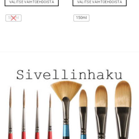
VALITSE VAIHTOEHDOISTA
VALITSE VAIHTOEHDOISTA
Tällä
Tällä
tuotteella
tuotteella
500ml
150ml
on
on
useampi
useampi
muunnelma.
muunnelma.
Voit
Voit
tehdä
tehdä
valinnat
valinnat
tuotteen
tuotteen
sivulla.
sivulla.