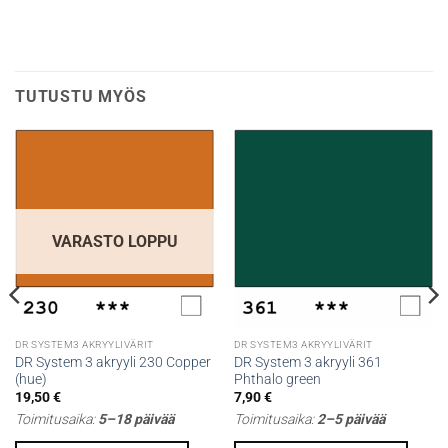
TUTUSTU MYÖS
VARASTO LOPPU
DR SYSTEM3 AKRYYLIVÄRIT
DR SYSTEM3 AKRYYLIVÄRIT
DR System 3 akryyli 230 Copper
DR System 3 akryyli 361
(hue)
Phthalo green
19,50
€
7,90
€
Toimitusaika:
5–18 päivää
Toimitusaika:
2–5 päivää