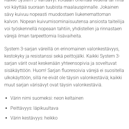
voi käyttää suoraan tuubista maalauspinnalle. Jokainen
sävy kuivuu nopeasti muodostaen liukenemattoman
kalvon. Nopean kuivumisominaisuutensa ansiosta taiteilija
voi työskennellä nopeaan tahtiin, yhdistellen ja rinnastaen
värejä ilman tarpeettomia lisävaiheita.
System 3-sarjan väreillä on erinomainen valonkestävyys,
kestokyky ja resistanssi sekä peittojälki. Kaikki System 3-
sarjan värit ovat keskenään yhteensopivia ja soveltuvat
sisäkäyttöön. Huom! Sarjan fluoresoivia värejä ei suositella
ulkokäyttöön, sillä ne eivät ole täysin valonkestäviä; kaikki
muut sarjan värisävyt ovat täysin valonkestäviä.
Värin nimi suomeksi: neon keltainen
Peittävyys: läpikuultava
Värin kestävyys: heikko