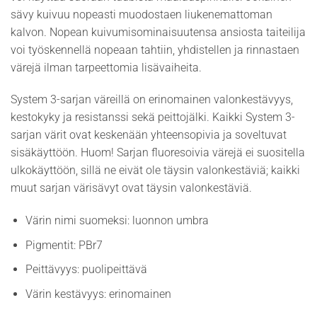
sävy kuivuu nopeasti muodostaen liukenemattoman
kalvon. Nopean kuivumisominaisuutensa ansiosta taiteilija
voi työskennellä nopeaan tahtiin, yhdistellen ja rinnastaen
värejä ilman tarpeettomia lisävaiheita.
System 3-sarjan väreillä on erinomainen valonkestävyys,
kestokyky ja resistanssi sekä peittojälki. Kaikki System 3-
sarjan värit ovat keskenään yhteensopivia ja soveltuvat
sisäkäyttöön. Huom! Sarjan fluoresoivia värejä ei suositella
ulkokäyttöön, sillä ne eivät ole täysin valonkestäviä; kaikki
muut sarjan värisävyt ovat täysin valonkestäviä.
Värin nimi suomeksi: luonnon umbra
Pigmentit: PBr7
Peittävyys: puolipeittävä
Värin kestävyys: erinomainen