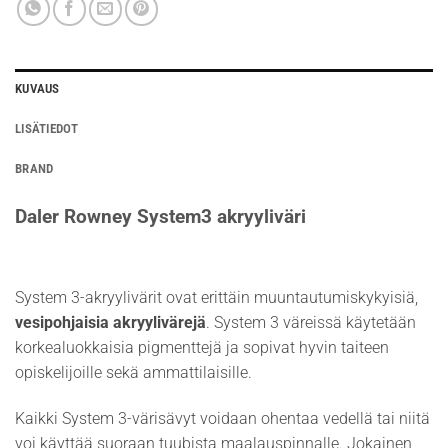
KUVAUS
LISÄTIEDOT
BRAND
Daler Rowney System3 akryyliväri
System 3-akryylivärit ovat erittäin muuntautumiskykyisiä,
vesipohjaisia akryylivärejä
. System 3 väreissä käytetään
korkealuokkaisia pigmenttejä ja sopivat hyvin taiteen
opiskelijoille sekä ammattilaisille.
Kaikki System 3-värisävyt voidaan ohentaa vedellä tai niitä
voi käyttää suoraan tuubista maalauspinnalle. Jokainen