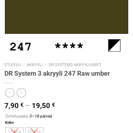
ETUSIVU
/
AKRYYLI
/
DR SYSTEM3 AKRYYLIVÄRIT
DR System 3 akryyli 247 Raw umber
Hintaluokka:
7,90
€
–
19,50
€
7,90 €
Toimitusaika:
5–18 päivää
-
Koko
19,50 €
150ml
500ml