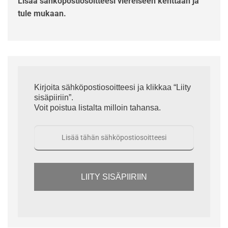
Lisää sähköpostiosoitteesi viereiseen kenttään ja
tule mukaan.
Kirjoita sähköpostiosoitteesi ja klikkaa “Liity
sisäpiiriin”.
Voit poistua listalta milloin tahansa.
LIITY SISÄPIIRIIN