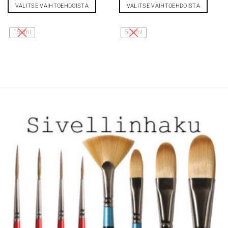
VALITSE VAIHTOEHDOISTA
VALITSE VAIHTOEHDOISTA
Tällä
Tällä
tuotteella
tuotteella
150ml
500ml
on
on
useampi
useampi
muunnelma.
muunnelma.
Voit
Voit
tehdä
tehdä
valinnat
valinnat
tuotteen
tuotteen
sivulla.
sivulla.