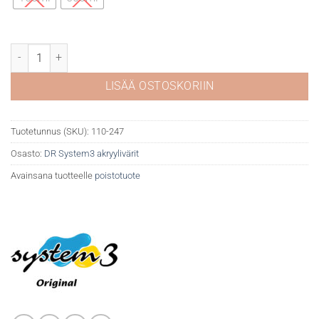
DR System 3 akryyli 247 Raw umber määrä
LISÄÄ OSTOSKORIIN
Tuotetunnus (SKU):
110-247
Osasto:
DR System3 akryylivärit
Avainsana tuotteelle
poistotuote