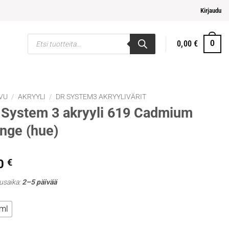
pi ja helpompi maksaminen
Kirjaudu
Products
0,00
€
0
search
VU
/
AKRYYLI
/
DR SYSTEM3 AKRYYLIVÄRIT
System 3 akryyli 619 Cadmium
nge (hue)
0
€
usaika:
2–5 päivää
ml