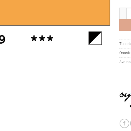
DR Sys
Tuotet
Osasto
Avains