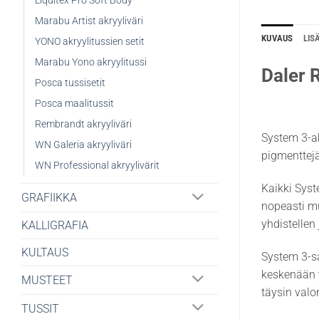
Liquitex Pro Soft Body
Marabu Artist akryyliväri
KUVAUS
LIS
YONO akryylitussien setit
Marabu Yono akryylitussi
Daler 
Posca tussisetit
Posca maalitussit
Rembrandt akryyliväri
System 3-ak
WN Galeria akryyliväri
pigmenttejä 
WN Professional akryylivärit
Kaikki Syst
GRAFIIKKA
nopeasti m
yhdistellen
KALLIGRAFIA
KULTAUS
System 3-sa
keskenään y
MUSTEET
täysin valo
TUSSIT