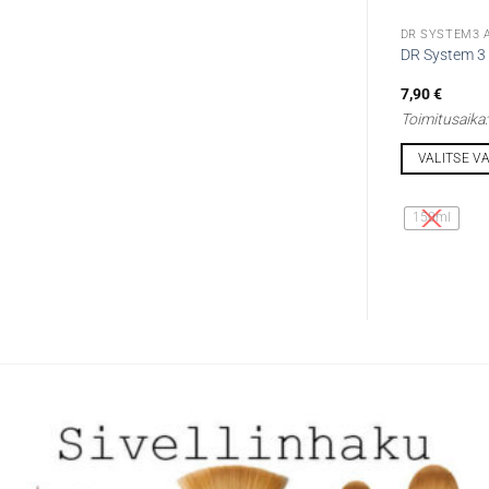
DR SYSTEM3 
DR System 3
7,90
€
Toimitusaika
VALITSE V
Tällä
tuotteella
150ml
on
useampi
muunnelma.
Voit
tehdä
valinnat
tuotteen
sivulla.