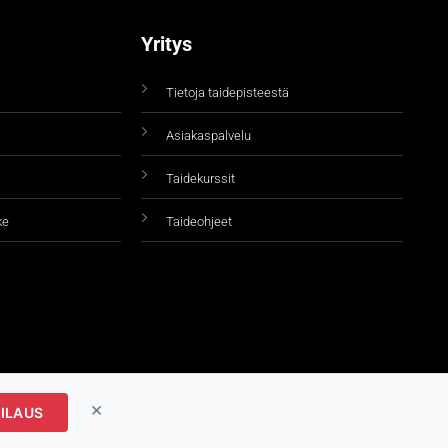
Yritys
Tietoja taidepisteestä
Asiakaspalvelu
Taidekurssit
ke
Taideohjeet
×
ILAUS