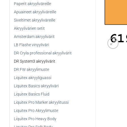
Paperit akryyliväreille
Apuaineet akryyliväreille
Siveltimet akryyliväreille
Akryylivärien setit
Amsterdam akryylivärit
LB Flashe vinyyliväri
DR Cryla professional akryylivärit
DR System3 akryylivärit
DR FW akryylimuste
Liquitex akryyliguassi
Liquitex Basics akryyliväri
Liquitex Basics Fluid
Liquitex Pro Marker akryylitussi
Liquitex Pro Akryylimuste
Liquitex Pro Heavy Body