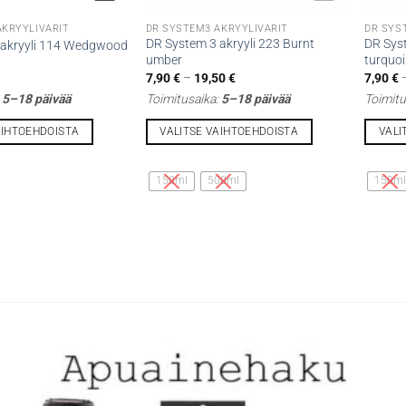
AKRYYLIVÄRIT
DR SYSTEM3 AKRYYLIVÄRIT
DR SYS
DR System 3 akryyli 223 Burnt
DR Syst
 akryyli 114 Wedgwood
umber
turquo
Hintaluokka:
7,90
€
–
19,50
€
7,90
€
7,90 €
:
5–18 päivää
Toimitusaika:
5–18 päivää
Toimitu
-
19,50 €
AIHTOEHDOISTA
VALITSE VAIHTOEHDOISTA
VALI
Tällä
Tällä
tuotteella
tuottee
150ml
500ml
150m
on
on
useampi
useamp
muunnelma.
muunne
Voit
Voit
tehdä
tehdä
valinnat
valinna
tuotteen
tuottee
sivulla.
sivulla.