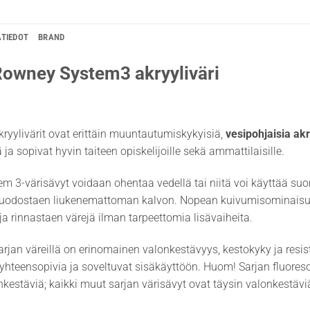
ÄTIEDOT
BRAND
Rowney System3 akryyliväri
ryylivärit ovat erittäin muuntautumiskykyisiä,
vesipohjaisia akr
ja sopivat hyvin taiteen opiskelijoille sekä ammattilaisille.
em 3-värisävyt voidaan ohentaa vedellä tai niitä voi käyttää s
uodostaen liukenemattoman kalvon. Nopean kuivumisominaisuuten
 ja rinnastaen värejä ilman tarpeettomia lisävaiheita.
rjan väreillä on erinomainen valonkestävyys, kestokyky ja resist
hteensopivia ja soveltuvat sisäkäyttöön. Huom! Sarjan fluoresoivi
nkestäviä; kaikki muut sarjan värisävyt ovat täysin valonkestävi