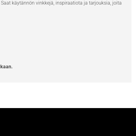
Saat käytännön vinkkejä, inspiraatiota ja tarjouksia, joita
ukaan.