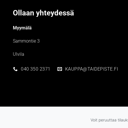
Ollaan yhteydessä
Myymälä
Sammontie 3
Ulvila
040 350 2371
KAUPPA@TAIDEPISTE.FI
Voit peruuttaa tilau