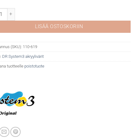
tem 3 akryyli 619 Cadmium orange (hue) määrä
LISÄÄ OSTOSKORIIN
unnus (SKU):
110-619
:
DR System3 akryylivärit
ana tuotteelle
poistotuote