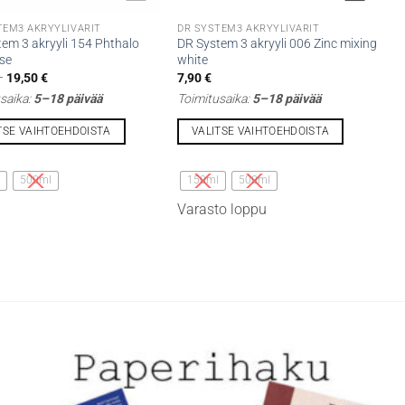
TEM3 AKRYYLIVÄRIT
DR SYSTEM3 AKRYYLIVÄRIT
em 3 akryyli 154 Phthalo
DR System 3 akryyli 006 Zinc mixing
ise
white
Hintaluokka:
–
19,50
€
7,90
€
7,90 €
saika:
5–18 päivää
Toimitusaika:
5–18 päivää
-
19,50 €
TSE VAIHTOEHDOISTA
VALITSE VAIHTOEHDOISTA
Tällä
lla
tuotteella
l
500ml
150ml
500ml
on
Varasto loppu
i
useampi
lma.
muunnelma.
Voit
tehdä
t
valinnat
n
tuotteen
sivulla.