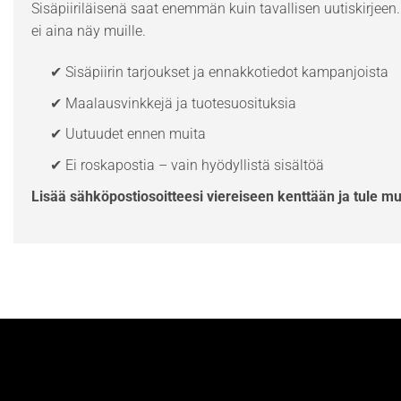
Sisäpiiriläisenä saat enemmän kuin tavallisen uutiskirjeen. 
ei aina näy muille.
✔ Sisäpiirin tarjoukset ja ennakkotiedot kampanjoista
✔ Maalausvinkkejä ja tuotesuosituksia
✔ Uutuudet ennen muita
✔ Ei roskapostia – vain hyödyllistä sisältöä
Lisää sähköpostiosoitteesi viereiseen kenttään ja tule m