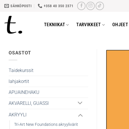
Skip
SÄHKÖPOSTI
+358 40 350 2371
to
content
TEKNIIKAT
TARVIKKEET
OHJEET 
OSASTOT
Taidekurssit
lahjakortit
APUAINEHAKU
AKVARELLI, GUASSI
AKRYYLI
Tri-Art New Foundations akryylivärit