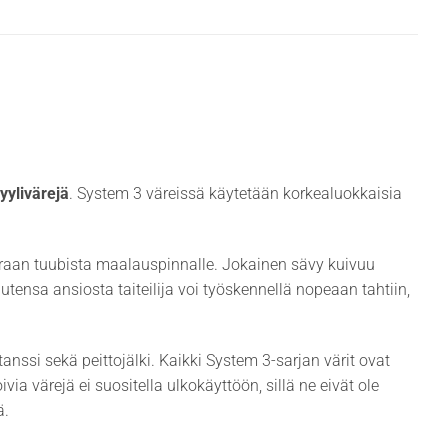
yylivärejä
. System 3 väreissä käytetään korkealuokkaisia
uoraan tuubista maalauspinnalle. Jokainen sävy kuivuu
sa ansiosta taiteilija voi työskennellä nopeaan tahtiin,
anssi sekä peittojälki. Kaikki System 3-sarjan värit ovat
a värejä ei suositella ulkokäyttöön, sillä ne eivät ole
ä.