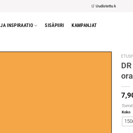
🛒
Uudistettu kassa
– nopeam
JA INSPIRAATIO
SISÄPIIRI
KAMPANJAT
ETUSI
DR 
ora
7,9
Toimit
Koko
150