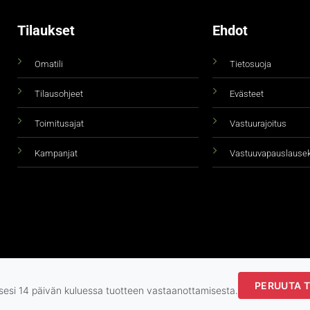
Tilaukset
Ehdot
Omatili
Tietosuoja
Tilausohjeet
Evästeet
Toimitusajat
Vastuurajoitus
Kampanjat
Vastuuvapauslause
PERUUTA T
Copyright 2026 ©
taidepiste.fi
ksesi 14 päivän kuluessa tuotteen vastaanottamisesta.