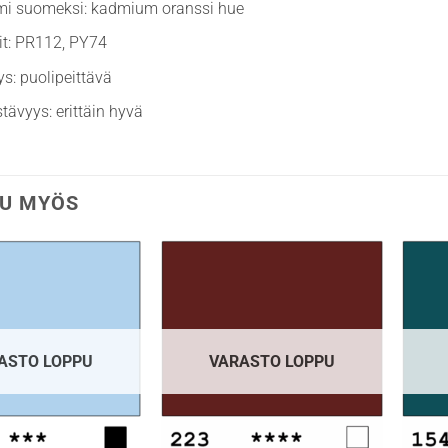
imi suomeksi: kadmium oranssi hue
it: PR112, PY74
ys: puolipeittävä
stävyys: erittäin hyvä
U MYÖS
ASTO LOPPU
VARASTO LOPPU