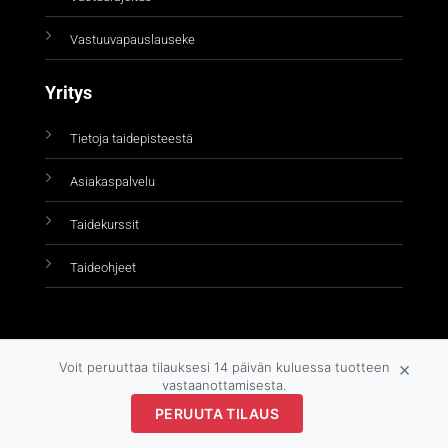
Vastuuvapauslauseke
Yritys
Tietoja taidepisteestä
Asiakaspalvelu
Taidekurssit
Taideohjeet
×
Voit peruuttaa tilauksesi 14 päivän kuluessa tuotteen
vastaanottamisesta.
Copyright 2026 ©
taidepiste.fi
PERUUTA TILAUS