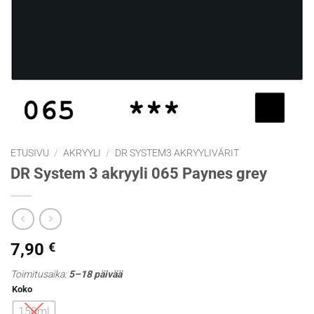
ETUSIVU
/
AKRYYLI
/
DR SYSTEM3 AKRYYLIVÄRIT
DR System 3 akryyli 065 Paynes grey
7,90
€
Toimitusaika:
5–18 päivää
Koko
150ml