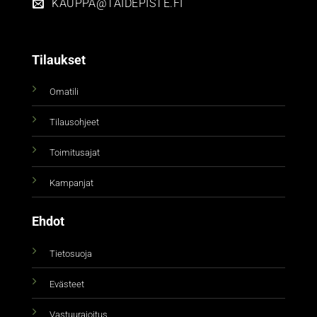
KAUPPA@TAIDEPISTE.FI
Tilaukset
Omatili
Tilausohjeet
Toimitusajat
Kampanjat
Ehdot
Tietosuoja
Evästeet
Vastuurajoitus