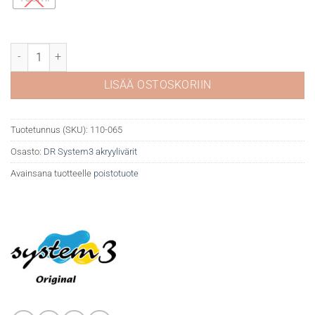
DR System 3 akryyli 065 Paynes grey määrä
LISÄÄ OSTOSKORIIN
Tuotetunnus (SKU):
110-065
Osasto:
DR System3 akryylivärit
Avainsana tuotteelle
poistotuote