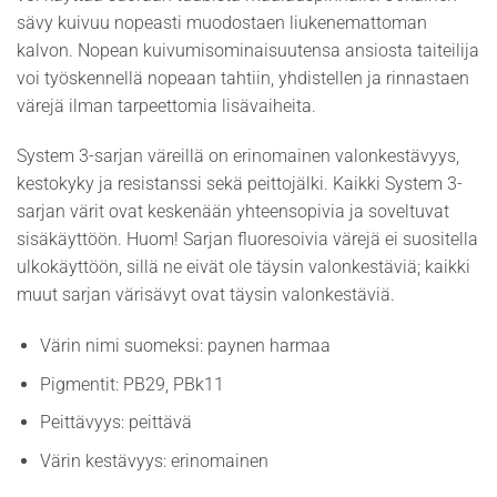
sävy kuivuu nopeasti muodostaen liukenemattoman
kalvon. Nopean kuivumisominaisuutensa ansiosta taiteilija
voi työskennellä nopeaan tahtiin, yhdistellen ja rinnastaen
värejä ilman tarpeettomia lisävaiheita.
System 3-sarjan väreillä on erinomainen valonkestävyys,
kestokyky ja resistanssi sekä peittojälki. Kaikki System 3-
sarjan värit ovat keskenään yhteensopivia ja soveltuvat
sisäkäyttöön. Huom! Sarjan fluoresoivia värejä ei suositella
ulkokäyttöön, sillä ne eivät ole täysin valonkestäviä; kaikki
muut sarjan värisävyt ovat täysin valonkestäviä.
Värin nimi suomeksi: paynen harmaa
Pigmentit: PB29, PBk11
Peittävyys: peittävä
Värin kestävyys: erinomainen