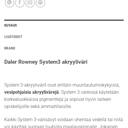
KUVAUS
LISÄTIEDOT
BRAND
Daler Rowney System3 akryyliväri
System 3-akryylivärit ovat erittäin muuntautumiskykyisiä,
vesipohjaisia akryylivärejä
. System 3 väreissä käytetään
korkealuokkaisia pigmenttejä ja sopivat hyvin taiteen
opiskelijoille sekä ammattilaisille.
Kaikki System 3-värisävyt voidaan ohentaa vedellä tai niitä
voi käyttää suoraan tuubista maalauspinnalle. Jokainen