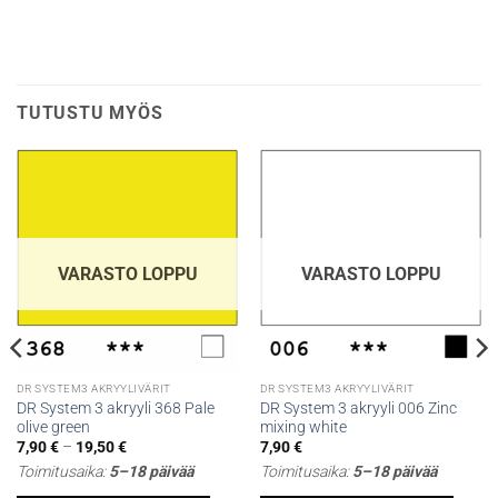
TUTUSTU MYÖS
VARASTO LOPPU
VARASTO LOPPU
DR SYSTEM3 AKRYYLIVÄRIT
DR SYSTEM3 AKRYYLIVÄRIT
DR System 3 akryyli 368 Pale
DR System 3 akryyli 006 Zinc
olive green
mixing white
Hintaluokka:
7,90
€
–
19,50
€
7,90
€
7,90 €
Toimitusaika:
5–18 päivää
Toimitusaika:
5–18 päivää
-
19,50 €