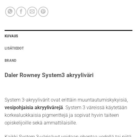
KUVAUS
LISÄTIEDOT
BRAND
Daler Rowney System3 akryyliväri
System 3-akryylivärit ovat erittäin muuntautumiskykyisiä,
vesipohjaisia akryylivärejä
. System 3 väreissä käytetään
korkealuokkaisia pigmenttejä ja sopivat hyvin taiteen
opiskelijoille sekä ammattilaisille.
Kaikki System 3-värisävyt voidaan ohentaa vedellä tai niitä