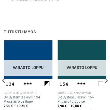
TUTUSTU MYÖS
VARASTO LOPPU
VARASTO LOPPU
DR SYSTEM3 AKRYYLIVÄRIT
DR SYSTEM3 AKRYYLIVÄRIT
DR System 3 akryyli 134
DR System 3 akryyli 154
Prussian blue (hue)
Phthalo turquoise
Hintaluokka:
Hintaluokka:
7,90
€
–
19,50
€
7,90
€
–
19,50
€
7,90 €
7,90 €