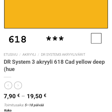
ETUSIVU
/
AKRYYLI
/
DR SYSTEM3 AKRYYLIVÄRIT
DR System 3 akryyli 618 Cad yellow deep
(hue
Hintaluokka:
7,90
€
–
19,50
€
7,90 €
Toimitusaika:
5–18 päivää
-
Koko