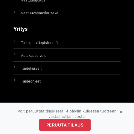
Vastuurajoitus
Vastuuvapauslauseke
Yritys
Tietoja taidepisteestä
Asiakaspalvelu
Taidekurssit
Taideohjeet
×
Voit peruuttaa tilauksesi 14 päivän kuluessa tuotteen
vastaanottamisesta.
Copyright 2026 ©
taidepiste.fi
PERUUTA TILAUS