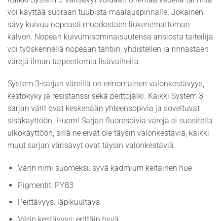
voi käyttää suoraan tuubista maalauspinnalle. Jokainen
sävy kuivuu nopeasti muodostaen liukenemattoman
kalvon. Nopean kuivumisominaisuutensa ansiosta taiteilija
voi työskennellä nopeaan tahtiin, yhdistellen ja rinnastaen
värejä ilman tarpeettomia lisävaiheita.
System 3-sarjan väreillä on erinomainen valonkestävyys,
kestokyky ja resistanssi sekä peittojälki. Kaikki System 3-
sarjan värit ovat keskenään yhteensopivia ja soveltuvat
sisäkäyttöön. Huom! Sarjan fluoresoivia värejä ei suositella
ulkokäyttöön, sillä ne eivät ole täysin valonkestäviä; kaikki
muut sarjan värisävyt ovat täysin valonkestäviä.
Värin nimi suomeksi: syvä kadmium keltainen hue
Pigmentit: PY83
Peittävyys: läpikuultava
Värin kestävyys: erittäin hyvä