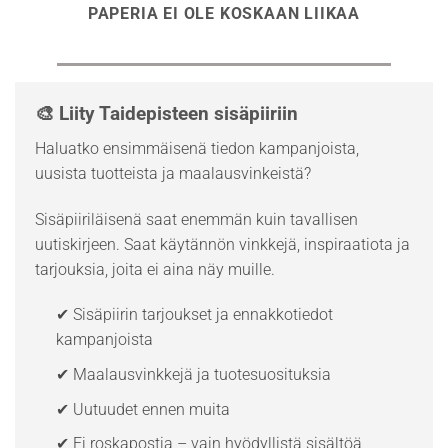
PAPERIA EI OLE KOSKAAN LIIKAA
🎨 Liity Taidepisteen sisäpiiriin
Haluatko ensimmäisenä tiedon kampanjoista,
uusista tuotteista ja maalausvinkeistä?
Sisäpiiriläisenä saat enemmän kuin tavallisen
uutiskirjeen. Saat käytännön vinkkejä, inspiraatiota ja
tarjouksia, joita ei aina näy muille.
✔ Sisäpiirin tarjoukset ja ennakkotiedot
kampanjoista
✔ Maalausvinkkejä ja tuotesuosituksia
✔ Uutuudet ennen muita
✔ Ei roskapostia – vain hyödyllistä sisältöä