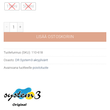
19,50 €
150ml
500ml
DR System 3 akryyli 618 Cad yellow deep (hue määrä
LISÄÄ OSTOSKORIIN
Tuotetunnus (SKU):
110-618
Osasto:
DR System3 akryylivärit
Avainsana tuotteelle
poistotuote